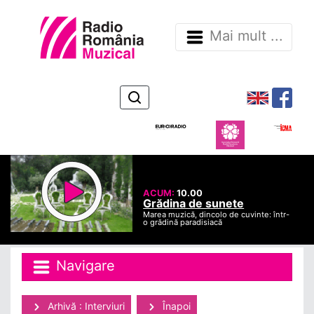
Mai mult ...
ACUM:
10.00
Grădina de sunete
Marea muzică, dincolo de cuvinte: într-
o grădină paradisiacă
Navigare
Arhivă : Interviuri
Înapoi