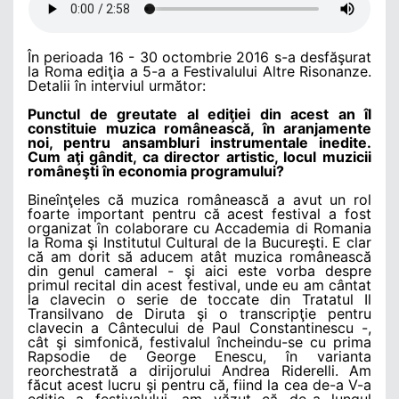
În perioada 16 - 30 octombrie 2016 s-a desfăşurat
la Roma ediţia a 5-a a Festivalului Altre Risonanze.
Detalii în interviul următor:
Punctul de greutate al ediţiei din acest an îl
constituie muzica românească, în aranjamente
noi, pentru ansambluri instrumentale inedite.
Cum aţi gândit, ca director artistic, locul muzicii
româneşti în economia programului?
Bineînţeles că muzica românească a avut un rol
foarte important pentru că acest festival a fost
organizat în colaborare cu Accademia di Romania
la Roma şi Institutul Cultural de la Bucureşti. E clar
că am dorit să aducem atât muzica românească
din genul cameral - şi aici este vorba despre
primul recital din acest festival, unde eu am cântat
la clavecin o serie de toccate din Tratatul Il
Transilvano de Diruta şi o transcripţie pentru
clavecin a Cântecului de Paul Constantinescu -,
cât şi simfonică, festivalul încheindu-se cu prima
Rapsodie de George Enescu, în varianta
reorchestrată a dirijorului Andrea Riderelli. Am
făcut acest lucru şi pentru că, fiind la cea de-a V-a
ediţie a festivalului, am văzut că de-a lungul