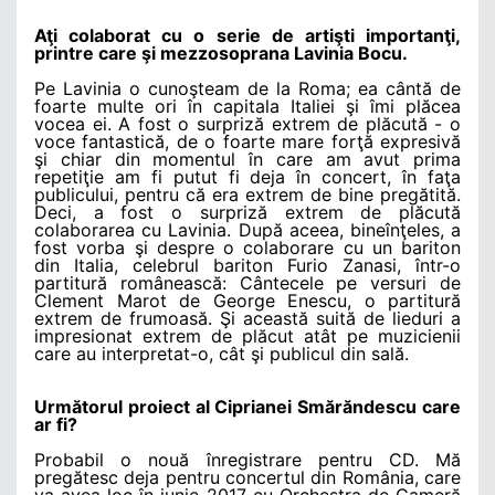
Aţi colaborat cu o serie de artişti importanţi,
printre care şi mezzosoprana Lavinia Bocu.
Pe Lavinia o cunoşteam de la Roma; ea cântă de
foarte multe ori în capitala Italiei şi îmi plăcea
vocea ei. A fost o surpriză extrem de plăcută - o
voce fantastică, de o foarte mare forţă expresivă
şi chiar din momentul în care am avut prima
repetiţie am fi putut fi deja în concert, în faţa
publicului, pentru că era extrem de bine pregătită.
Deci, a fost o surpriză extrem de plăcută
colaborarea cu Lavinia. După aceea, bineînţeles, a
fost vorba şi despre o colaborare cu un bariton
din Italia, celebrul bariton Furio Zanasi, într-o
partitură românească: Cântecele pe versuri de
Clement Marot de George Enescu, o partitură
extrem de frumoasă. Şi această suită de lieduri a
impresionat extrem de plăcut atât pe muzicienii
care au interpretat-o, cât şi publicul din sală.
Următorul proiect al Ciprianei Smărăndescu care
ar fi?
Probabil o nouă înregistrare pentru CD. Mă
pregătesc deja pentru concertul din România, care
va avea loc în iunie 2017 cu Orchestra de Cameră