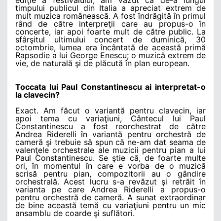
timpului publicul din Italia a apreciat extrem de
mult muzica românească. A fost îndrăgită în primul
rând de către interpreţii care au propus-o în
concerte, iar apoi foarte mult de către public. La
sfârşitul ultimului concert de duminică, 30
octombrie, lumea era încântată de această primă
Rapsodie a lui George Enescu; o muzică extrem de
vie, de naturală şi de plăcută în plan european.
Toccata lui Paul Constantinescu ai interpretat-o
la clavecin?
Exact. Am făcut o variantă pentru clavecin, iar
apoi tema cu variaţiuni, Cântecul lui Paul
Constantinescu a fost reorchestrat de către
Andrea Riderelli în variantă pentru orchestră de
cameră şi trebuie să spun că ne-am dat seama de
valenţele orchestrale ale muzicii pentru pian a lui
Paul Constantinescu. Se ştie că, de foarte multe
ori, în momentul în care e vorba de o muzică
scrisă pentru pian, compozitorii au o gândire
orchestrală. Acest lucru s-a revăzut şi retrăit în
varianta pe care Andrea Riderelli a propus-o
pentru orchestră de cameră. A sunat extraordinar
de bine această temă cu variaţiuni pentru un mic
ansamblu de coarde şi suflători.