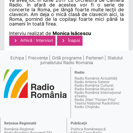
Radio. În afară de acestea vor fi o serie de
concerte la Roma, pe lângă foarte multe lecţii de
clavecin. Am deja o mică clasă de clavecin aici, la
Roma, pornind de la copilaşi foarte mici până la
oameni în toată firea.
Interviu realizat de
Monica Isăcescu
Arhivă : Interviuri
Înapoi
Echipa
Frecvenţe
Grilă programe
Parteneri
Statutul
jurnalistului Radio Romania
Radio
Radio România Actualităţi
Radio Antena Satelor
Radio România Cultural
Radio România Muzical
Radio România Internaţional
eTeatru
Radio 3Net "Florian Pitiş"
Teatrul Naţional Radiofonic
Radio Chişinău
Reţeaua Regională
Publicaţii
România Regional
Politica Românească
Radio România Bucureşti FM
Editura Casa Radio