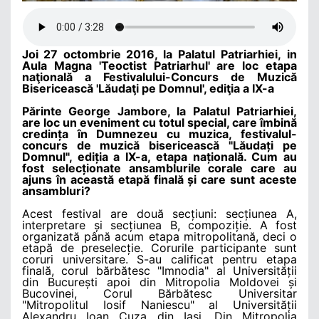
Joi 27 octombrie 2016, la
Palatul Patriarhiei,
in
Aula Magna 'Teoctist Patriarhul' are loc etapa
naţională a Festivalului-Concurs de Muzică
Bisericească 'Lăudaţi pe Domnul', ediţia a IX-a
Părinte George Jambore, la Palatul Patriarhiei,
are loc un eveniment cu totul special, care îmbină
credința în Dumnezeu cu muzica, festivalul-
concurs de muzică bisericească
"
Lăudați pe
Domnul", ediția a IX-a, etapa națională. Cum au
fost selecționate ansamblurile corale care au
ajuns în această etapă finală și care sunt aceste
ansambluri?
Acest festival are două secțiuni: secțiunea A,
interpretare și secțiunea B, compoziție. A fost
organizată până acum etapa mitropolitană, deci o
etapă de preselecție. Corurile participante sunt
coruri universitare. S-au calificat pentru etapa
finală, corul bărbătesc "Imnodia" al Universității
din București apoi din Mitropolia Moldovei și
Bucovinei, Corul Bărbătesc Universitar
"Mitropolitul Iosif Naniescu" al Universității
Alexandru Ioan Cuza din Iași. Din Mitropolia