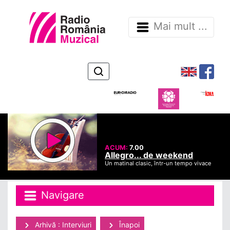
Mai mult ...
ACUM:
7.00
Allegro... de weekend
Un matinal clasic, într-un tempo vivace
Navigare
Arhivă : Interviuri
Înapoi