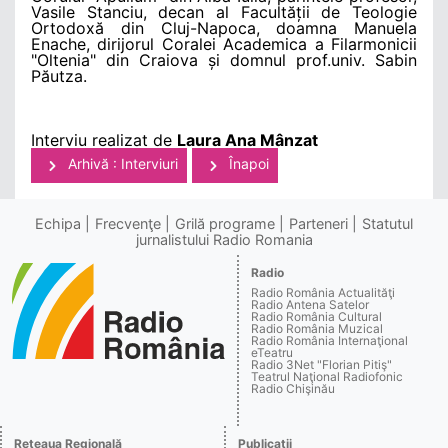
Vasile Stanciu, decan al Facultății de Teologie
Ortodoxă din Cluj-Napoca, doamna Manuela
Enache, dirijorul Coralei Academica a Filarmonicii
"Oltenia" din Craiova și domnul prof.univ. Sabin
Păutza.
Interviu realizat de
Laura Ana Mânzat
Arhivă : Interviuri
Înapoi
Echipa
Frecvenţe
Grilă programe
Parteneri
Statutul
jurnalistului Radio Romania
Radio
Radio România Actualităţi
Radio Antena Satelor
Radio România Cultural
Radio România Muzical
Radio România Internaţional
eTeatru
Radio 3Net "Florian Pitiş"
Teatrul Naţional Radiofonic
Radio Chişinău
Reţeaua Regională
Publicaţii