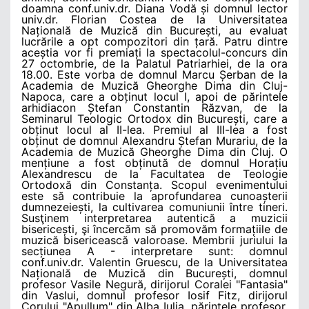
doamna conf.univ.dr. Diana Vodă și domnul lector
univ.dr. Florian Costea de la Universitatea
Națională de Muzică din București, au evaluat
lucrările a opt compozitori din țară. Patru dintre
aceștia vor fi premiați la spectacolul-concurs din
27 octombrie, de la Palatul Patriarhiei, de la ora
18.00. Este vorba de domnul Marcu Șerban de la
Academia de Muzică Gheorghe Dima din Cluj-
Napoca, care a obținut locul I, apoi de părintele
arhidiacon Ștefan Constantin Răzvan, de la
Seminarul Teologic Ortodox din București, care a
obținut locul al II-lea. Premiul al III-lea a fost
obținut de domnul Alexandru Ștefan Murariu, de la
Academia de Muzică Gheorghe Dima din Cluj. O
mențiune a fost obținută de domnul Horațiu
Alexandrescu de la Facultatea de Teologie
Ortodoxă din Constanța. Scopul evenimentului
este să contribuie la aprofundarea cunoașterii
dumnezeiești, la cultivarea comuniunii între tineri.
Susţinem interpretarea autentică a muzicii
bisericești, şi încercăm să promovăm formațiile de
muzică bisericească valoroase. Membrii juriului la
secțiunea A - interpretare sunt: domnul
conf.univ.dr. Valentin Gruescu, de la Universitatea
Națională de Muzică din București, domnul
profesor Vasile Negură, dirijorul Coralei "Fantasia"
din Vaslui, domnul profesor Iosif Fitz, dirijorul
Corului "Apullum" din Alba Iulia, părintele profesor,