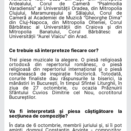
Ardealului, Corul de Cameră "Psalmodia
Varadiensis" al Universității Oradea, din Mitropolia
Clujului, Maramureșului și Sălajului, Corul de
Cameră al Academiei de Muzică "Gheorghe Dima"
din Cluj-Napoca, din Mitropolia Olteniei, Corul
Bărbătesc al Universității din Craiova și din
Mitropolia Banatului, Corul Bărbătesc al
Universității "Aurel Vlaicu" din Arad.
Ce trebuie să interpreteze fiecare cor?
Trei piese muzicale la alegere. O piesă religioasă
ortodoxă din repertoriul românesc, o piesă
religioasă din repertoriul internațional și o piesă
românească de inspirație folclorică. Totodată,
corurile finaliste dau răspunsurile la biserici, la
mânăstiri in București, în timpul Sfintei Liturghii, în
ziua de 27 octombrie, cu ocazia Prăznuirii
Sfântului Cuvios Dimitrie cel Nou, ocrotitorul
Bucureștilor.
Va fi interpretată și piesa câștigătoare la
secțiunea de compoziție?
În data de 6 octombrie, membrii juriului și, si îi pot
aminti, domnul Constantin Arvinte - compozitor,