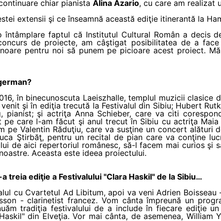
continuare chiar pianista
Alina Azario
, cu care am realizat u
stei extensii şi ce înseamnă această ediţie itinerantă la H
 o întâmplare faptul că Institutul Cultural Român a decis
oncurs de proiecte, am câştigat posibilitatea de a face a
oare pentru noi să punem pe picioare acest proiect. Mă 
l german?
6, în binecunoscuta Laeiszhalle, templul muzicii clasice din
enit şi în ediţia trecută la Festivalul din Sibiu; Hubert Ru
 pianist; şi actriţa Anna Schieber, care va citi corespond
ct pe care l-am făcut şi anul trecut în Sibiu cu actriţa Mai
m pe Valentin Răduţiu, care va susţine un concert alături 
uca Ştirbăţ, pentru un recital de pian care va conţine lucr
ui de aici repertoriul românesc, să-l facem mai curios şi s
 noastre. Aceasta este ideea proiectului.
 treia ediţie a Festivalului "Clara Haskil" de la Sibiu…
lul cu Cvartetul Ad Libitum, apoi va veni Adrien Boisseau 
isson - clarinetist francez. Vom cânta împreună un progr
nuăm tradiţia festivalului de a include în fiecare ediţie un
 Haskil" din Elveţia. Vor mai cânta, de asemenea, William 