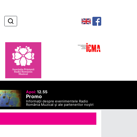
Apoi:
12.55
Promo
Informaţii despre evenimentele Radio
România Muzical şi ale partenerilor noştri