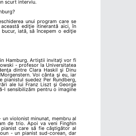
n scurt interviu.
amburg?
 deschiderea unui program care se
ceastă ediţie itinerantă aici, în
bucur, iată, să începem o ediţie
 Hamburg. Artiştii invitaţi vor fi
tkowski - profesor la Universitatea
enţa dintre Clara Haskil şi Dinu
a Morgenstern. Voi cânta şi eu, iar
de pianistul suedez Per Rundberg,
ări ale lui Franz Liszt şi George
ă-l sensibilizăm pentru o imagine
- un violonist minunat, membru al
am de trio. Apoi va veni Finghin
 pianist care să fie câştigător al
Youn - un pianist sud-corean, dar