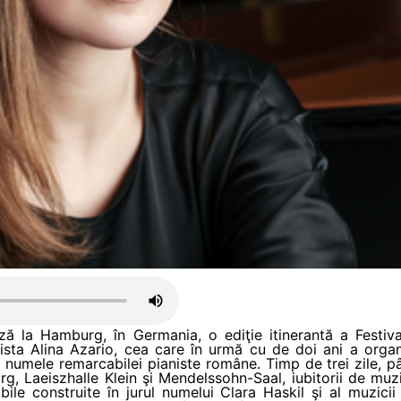
 la Hamburg, în Germania, o ediţie itinerantă a Festivalul
anista Alina Azario, cea care în urmă cu de doi ani a organ
ă numele remarcabilei pianiste române. Timp de trei zile, p
rg, Laeiszhalle Klein şi Mendelssohn-Saal, iubitorii de muz
bile construite în jurul numelui Clara Haskil şi al muzici