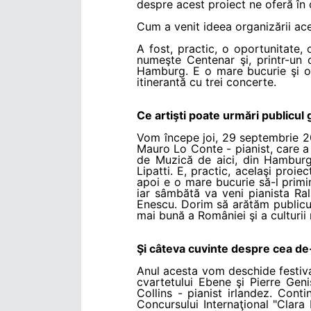
despre acest proiect ne oferă în 
Cum a venit ideea organizării ace
A fost, practic, o oportunitate,
numeşte Centenar şi, printr-un c
Hamburg. E o mare bucurie şi on
itinerantă cu trei concerte.
Ce artişti poate urmări publicu
Vom începe joi, 29 septembrie 201
Mauro Lo Conte - pianist, care a v
de Muzică de aici, din Hamburg,
Lipatti. E, practic, acelaşi proie
apoi e o mare bucurie să-l primi
iar sâmbătă va veni pianista Ral
Enescu. Dorim să arătăm publicul
mai bună a României şi a culturii
Şi câteva cuvinte despre cea de-a
Anul acesta vom deschide festiva
cvartetului Ebene şi Pierre Gen
Collins - pianist irlandez. Conti
Concursului Internaţional "Clara