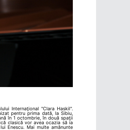
ui Internaţional "Clara Haskil".
izat pentru prima dată, la Sibiu,
ână în 1 octombrie, în două spaţii
ică clasică vor avea ocazia să ia
i lui Enescu. Mai multe amănunte