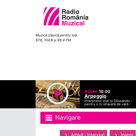
Muzică clasică pentru toţi
97.6, 104.8 şi 95.4 FM
ACUM:
10.00
Arpeggio
Interpretul zilei și Glissando -
pentru o zi relaxată de vară
Navigare
Arhivă : Interviuri
Înapoi