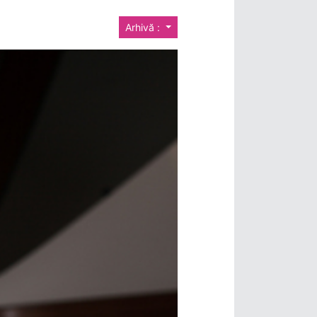
Arhivă :