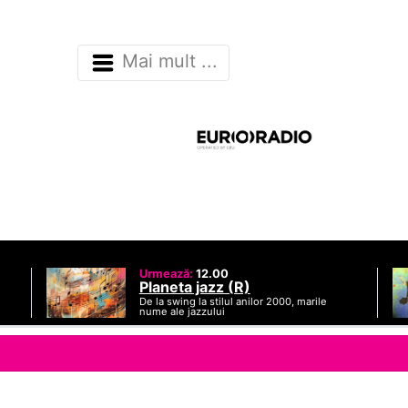
Mai mult ...
Urmează:
12.00
Planeta jazz (R)
De la swing la stilul anilor 2000, marile
nume ale jazzului