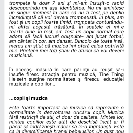
trompeta la doar 7 ani şi mi-am însuşi
t-o rapid
descoperindu-mi aşa identitatea. Nu-mi amintesc
un singur moment în care să nu fi fost pe deplin
încredinţată că voi deveni trompetistă. În plus, am
fost şi un copil foarte timid, trompeta conturându-
mi altfel această trăsătură.
În spatele ei mi-e
foarte bine. În rest, am fost un copil normal care
adora să facă lucruri obişnuite- am jucat fotbal,
am cântat în cor, am dansat. Dincolo de toate însă,
mereu am ştiut că muzica îmi oferă calea potrivită
mie.
Prietenii mei toţi ştiau de atunci că voi deveni
muziciană.
În aceeaşi măsură în care părinţii au reuşit să-i
insufle firesc atracţia pentru muzică, Tine Thing
Helseth susţine normalitatea şi firescul educaţiei
muzicale a copiilor…
...copii şi muzica
Este foarte important ca muzica să reprezinte o
normalitate în dezvoltarea oricărui copil. Muzica
fără restricţii de stil, ci doar de calitate. Mintea lor,
mintea copiilor este atât de deschisă încât ar fi
păcat să îndrăzneşti măcar să le-o îngrădeşti. Este
ca la diversificarea hranei bebeluşilor. Un gust nou