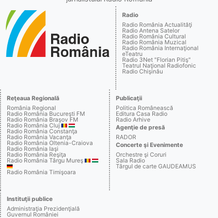
Radio
Radio România Actualităţi
Radio Antena Satelor
Radio România Cultural
Radio România Muzical
Radio România Internaţional
eTeatru
Radio 3Net "Florian Pitiş"
Teatrul Naţional Radiofonic
Radio Chişinău
Reţeaua Regională
Publicaţii
România Regional
Politica Românească
Radio România Bucureşti FM
Editura Casa Radio
Radio România Braşov FM
Radio Arhive
Radio România Cluj
Agenţie de presă
Radio România Constanţa
Radio România Vacanţa
RADOR
Radio România Oltenia-Craiova
Concerte şi Evenimente
Radio România Iaşi
Radio România Reşiţa
Orchestre şi Coruri
Radio România Târgu Mureş
Sala Radio
Târgul de carte GAUDEAMUS
Radio România Timişoara
Instituţii publice
Administraţia Prezidenţială
Guvernul României