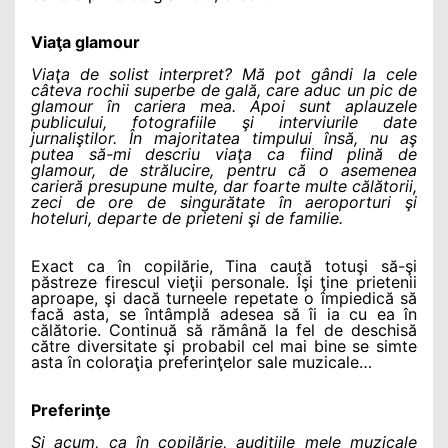
Viaţa glamour
Viaţa de solist interpret? Mă pot gândi la cele
câteva rochii superbe de gală, care aduc un pic de
glamour în cariera mea. Apoi sunt aplauzele
publicului, fotografiile şi interviurile date
jurnaliştilor. În majoritatea timpului însă, nu aş
putea să-mi descriu viaţa ca fiind plină de
glamour, de strălucire, pentru că o asemenea
carieră presupune multe, dar foarte multe călătorii,
zeci de ore de singurătate în aeroporturi şi
hoteluri, departe de prieteni şi de familie.
Exact ca în copilărie, Tina caută totuşi să-şi
păstreze firescul vieţii personale. Îşi ţine prietenii
aproape, şi dacă turneele repetate o împiedică să
facă asta, se întâmplă adesea să îi ia cu ea în
călătorie. Continuă să rămână la fel de deschisă
către diversitate şi probabil cel mai bine se simte
asta în coloraţia preferinţelor sale muzicale…
Preferinţe
Şi acum, ca în copilărie, audiţiile mele muzicale