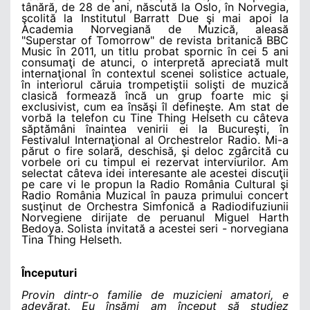
tânără, de 28 de ani, născută la Oslo, în Norvegia,
şcolită la Institutul Barratt Due şi mai apoi la
Academia Norvegiană de Muzică, aleasă
"Superstar of Tomorrow" de revista britanică BBC
Music în 2011, un titlu probat spornic în cei 5 ani
consumaţi de atunci, o interpretă apreciată mult
internaţional în contextul scenei solistice actuale,
în interiorul căruia trompetiştii solişti de muzică
clasică formează încă un grup foarte mic şi
exclusivist, cum ea însăşi îl defineşte. Am stat de
vorbă la telefon cu Tine Thing Helseth cu câteva
săptămâni înaintea venirii ei la Bucureşti, în
Festivalul Internaţional al Orchestrelor Radio. Mi-a
părut o fire solară, deschisă, şi deloc zgârcită cu
vorbele ori cu timpul ei rezervat interviurilor. Am
selectat câteva idei interesante ale acestei discuţii
pe care vi le propun la Radio România Cultural şi
Radio România Muzical în pauza primului concert
susţinut de Orchestra Simfonică a Radiodifuziunii
Norvegiene dirijate de peruanul Miguel Harth
Bedoya. Solista invitată a acestei seri - norvegiana
Tina Thing Helseth.
Î
nceputuri
Provin dintr-o familie de muzicieni amatori, e
adevărat.
Eu însămi am început să studiez