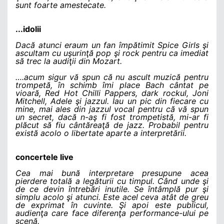
sunt foarte amestecate.
...idolii
Dacă atunci eraum un fan împătimit Spice Girls şi
ascultam cu uşurinţă pop şi rock pentru ca imediat
să trec la audiţii din Mozart.
….acum sigur vă spun că nu ascult muzică pentru
trompetă, în schimb îmi place Bach cântat pe
vioară, Red Hot Chilli Pappers, dark rockul, Joni
Mitchell, Adele şi jazzul. Iau un pic din fiecare cu
mine, mai ales din jazzul vocal pentru că vă spun
un secret, dacă n-aş fi fost trompetistă, mi-ar fi
plăcut să fiu cântăreaţă de jazz.
Probabil pentru
există acolo o libertate aparte a interpretării.
concertele live
Cea mai bună interpretare presupune acea
pierdere totală a legăturii cu timpul. Când unde şi
de ce devin întrebări inutile. Se întâmplă pur şi
simplu acolo şi atunci. Este acel ceva atât de greu
de exprimat în cuvinte. Şi apoi este publicul,
audienţa care face diferenţa performance-ului pe
scenă.