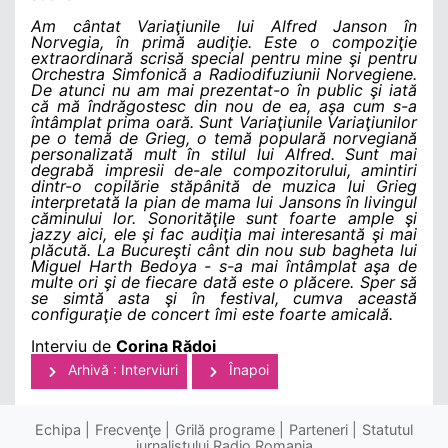
Am cântat Variaţiunile lui Alfred Janson în
Norvegia, în primă audiţie. Este o compoziţie
extraordinară scrisă special pentru mine şi pentru
Orchestra Simfonică a Radiodifuziunii Norvegiene.
De atunci nu am mai prezentat-o în public şi iată
că mă îndrăgostesc din nou de ea, aşa cum s-a
întâmplat prima oară. Sunt Variaţiunile Variaţiunilor
pe o temă de Grieg, o temă populară norvegiană
personalizată mult în stilul lui Alfred. Sunt mai
degrabă impresii de-ale compozitorului, amintiri
dintr-o copilărie stăpânită de muzica lui Grieg
interpretată la pian de mama lui Jansons în livingul
căminului lor. Sonorităţile sunt foarte ample şi
jazzy aici, ele şi fac audiţia mai interesantă şi mai
plăcută. La Bucureşti cânt din nou sub bagheta lui
Miguel Harth Bedoya - s-a mai întâmplat aşa de
multe ori şi de fiecare dată este o plăcere. Sper să
se simtă asta şi în festival, cumva această
configuraţie de concert îmi este foarte amicală.
Interviu de
Corina Rădoi
Arhivă : Interviuri
Înapoi
Echipa
Frecvenţe
Grilă programe
Parteneri
Statutul
jurnalistului Radio Romania