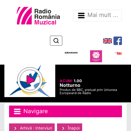
Mai mult ...
ACUM:
1.00
Notturno
Produs de BBC, preluat prin Uniunea
Europeană de Radio
Navigare
Arhivă : Interviuri
Înapoi