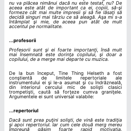
nu va plăcea nimănui dacă nu este testat, nu? De
aceea este atât de important ca ei, copiii, să-şi
formeze cât mai multe impresii şi să fie lăsaţi să
decidă singuri mai târziu ce să aleagă. Aşa mi s-a
întâmplat şi mie, de aceea pun atât de mult
accentul pe normalitate.
...profesorii
Profesorii sunt şi ei foarte importanţi, însă mult
mai însemnată este dorinţa copilului, şi doar a
copilului, de a merge mai departe cu muzica.
De la bun început, Tine Thing Helseth a fost
conştientă de limitele repertoriale ale
instrumentului ei şi le-a asumat şi cu îndrăzneală,
din interiorul cercului mic de solişti clasici
trompetişti, caută să forţeze cumva graniţele.
Argumentele ei sunt universal valabile:
...repertoriul
Dacă sunt prea puţini solişti, de vină este tradiţia
şi apoi repertoriul. Iar cum cele două merg mereu
împreună găsim foarte rapid motivaţia.