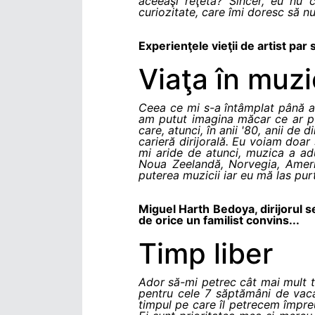
aceeaşi reţetă? Sincer, eu nu 
curiozitate, care îmi doresc să n
Experienţele vieţii de artist par 
Viaţa în muz
Ceea ce mi s-a întâmplat până ac
am putut imagina măcar ce ar pu
care, atunci, în anii
'
80, anii de d
carieră dirijorală. Eu voiam doar 
mi aride de atunci, muzica a adu
Noua Zeelandă, Norvegia, Americ
puterea muzicii iar eu mă las pur
Miguel Harth Bedoya, dirijorul s
de orice un familist convins...
Timp liber
Ador să-mi petrec cât mai mult ti
pentru cele 7 săptămâni de vaca
timpul pe care îl petrecem împreu