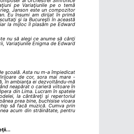
 composer al Orchestrei Simfonice
aţiuni pe Variaţiunile pe o temă
Grieg. Janson este un compozitor
an. Eu însumi am dirijat în primă
cultaţi şi la Bucureşti în această
iar la mijloc îl plasăm pe Edward
ste nu să alegi ce anume să cânţi
rii, Variaţiunile Enigma de Edward
l de şcoală. Asta nu m-a împiedicat
irijoare de cor, sora mai mare -
ană, în ambianţa ei dezvoltându-mă
nând neapărat o carieră viitoare în
Opera din Lima. Lucram în spatele
delei, la cântăreţi şi repertoriul
tăpânea prea bine, buchisise vioara
e chip să facă muzică. Cumva prin
nea acum din străinătate, pentru
ii...