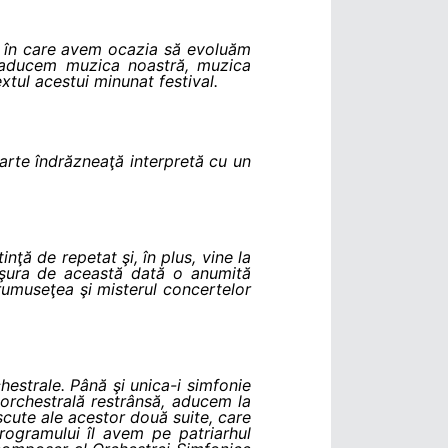
nt în care avem ocazia să evoluăm
ă aducem muzica noastră, muzica
xtul acestui minunat festival.
arte îndrăzneaţă interpretă cu un
nţă de repetat şi, în plus, vine la
ăşura de această dată o anumită
 frumuseţea şi misterul concertelor
chestrale. Până şi unica-i simfonie
orchestrală restrânsă, aducem la
scute ale acestor două suite, care
rogramului îl avem pe patriarhul