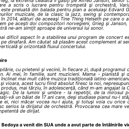
ieg, la extrema cealaltă îl găsiţi pe Alfred Janson, senior
are a scris o lucrare pentru trompetă şi orchestră, Vari
este preluată din balada pentru pian a aceluiaşi Edvard 
urilor muzicale, de la clasic la jazz, swing şi contempor
în 2014, alături de aceeaşi Tine Thing Helseth pe care o as
cem pe aceşti doi compozitori norvegieni, Grieg şi Janson, 
tră ne-am simţit aproape de universul lui sonor.
i dificil aspect în a stabilirea unui program de concert e
şi pe dinafară. Am căutat să plasăm acest complement al se
erticală şi orizontală fluxul concertului.
nire
ilărie, cu prietenii şi vecinii, în fiecare zi, după programu
. Ai mei, în familie, sunt muzicieni. Mama - pianistă şi d
 a înclinat mai mult către muzica tradiţională latino-americ
 şi vioara, acest lucru fiind absolut firesc la noi, nepresupu
 produs, mai târziu, în adolescenţă, când m-am angajat la 
ic. De la lumini şi umbre - la repetiţii, de la mirosul po
inaţi-vă un băiat de 17 ani care, deşi studiase pianul nu-l s
e ei, nici măcar vocea nu-l ajuta, şi totuşi voia cu oric
c serios la dirijatul de orchestră. Provocarea cea mare ve
petentă de dirijat.
edoya a venit din SUA unde a avut parte de întâlnirile vieţ