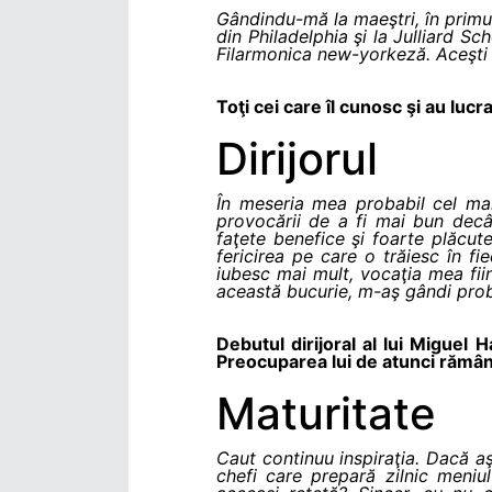
Gândindu-mă la maeştri, în primul
din Philadelphia şi la Julliard S
Filarmonica new-yorkeză. Aceşti do
Toţi cei care îl cunosc şi au luc
Dirijorul
În meseria mea probabil cel ma
provocării de a fi mai bun decâ
faţete benefice şi foarte plăcut
fericirea pe care o trăiesc în fi
iubesc mai mult, vocaţia mea fii
această bucurie, m-aş gândi probabi
Debutul dirijoral al lui Miguel 
Preocuparea lui de atunci rămân
Maturitate
Caut continuu inspiraţia. Dacă a
chefi care prepară zilnic meniul