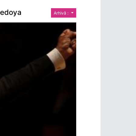
Bedoya
Arhivă :