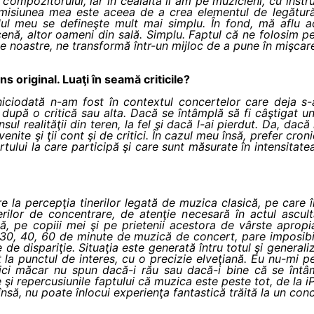
compozitorului, iar în cealaltă îi am pe muzicieni, cu instrum
r misiunea mea este aceea de a crea elementul de legătură,
rolul meu se defineşte mult mai simplu. În fond, mă aflu 
enă, altor oameni din sală. Simplu. Faptul că ne folosim p
le noastre, ne transformă într-un mijloc de a pune în mişcar
s original. Luaţi în seamă criticile?
iciodată n-am fost în contextul concertelor care deja s
oc după o critică sau alta. Dacă se întâmplă să fi câştigat
l realităţii din teren, la fel şi dacă l-ai pierdut. Da, dac
enite şi ţii cont şi de critici. În cazul meu însă, prefer croni
rtului la care participă şi care sunt măsurate în intensitat
re la percepţia tinerilor legată de muzica clasică, pe care
ilor de concentrare, de atenţie necesară în actul ascultăr
, pe copiii mei şi pe prietenii acestora de vârste apropia
 30, 40, 60 de minute de muzică de concert, pare imposibi
de dispariţie. Situaţia este generată întru totul şi generaliz
ct la punctul de interes, cu o precizie elveţiană. Eu nu-mi p
nici măcar nu spun dacă-i rău sau dacă-i bine că se întâ
 şi repercusiunile faptului că muzica este peste tot, de la 
 însă, nu poate înlocui experienţa fantastică trăită la un conc