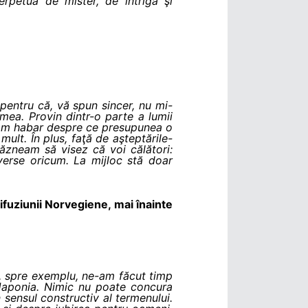
rpetuă de mister, de intrigă şi
pentru că, vă spun sincer, nu mi-
ea. Provin dintr-o parte a lumii
aveam habar despre ce presupunea o
mult. În plus, faţă de aşteptările-
răzneam să visez că voi călători:
verse oricum. La mijloc stă doar
ifuziunii Norvegiene, mai înainte
ta, spre exemplu, ne-am făcut timp
 Japonia. Nimic nu poate concura
 sensul constructiv al termenului.