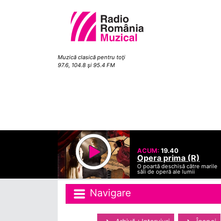
Muzică clasică pentru toţi
97.6, 104.8 şi 95.4 FM
ACUM:
19.40
Opera prima (R)
O poartă deschisă către marile
săli de operă ale lumii
Navigare