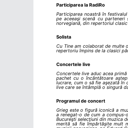
Participarea la RadiRo
Participarea noastră în festival
pe aceeaşi scenă cu parteneri 
norvegiană, din repertoriul clasic
Solista
Cu Tine am colaborat de multe or
repertoriu împins de la clasici p
Concertele live
Concertele live aduc acea primă şi
pachet cu o încântătoare aştep
lucrare, cum o să fie aşezată în c
live care se întâmplă o singură d
Programul de concert
Grieg este o figură iconică a muzi
a renegat-o de cum a compus-o, 
Bucureşti selecţiuni din muzica d
merită să fie împărtăşite mult 