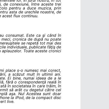
entele lor. În jurul nostru, în tot
 de conexiune, între aceste trei
acolo pentru a duce muzica, prin
entru asta de urechile noastre, de
e acest flux continuu.
-au consumat. Este ca şi când în
 un meci, cronica de după nu poate
ă nereuşitele se repetă tot mai des
cile individuale, publicate făţiş de
ea aplauzelor. Toate aceste cronici
 îmi place s-o numesc mai corect,
ii, a scăzut mult în ultimii ani.
te. Ei bine, numai ideea de a le
lă, fără o corespondenţă reală în
ată în societatea în care trăim, în
ermit să arăt cu degetul către cel
mplă aşa. Nu! Acestea sunt doar
iPhone la iPod, de la compact disc
ert live.