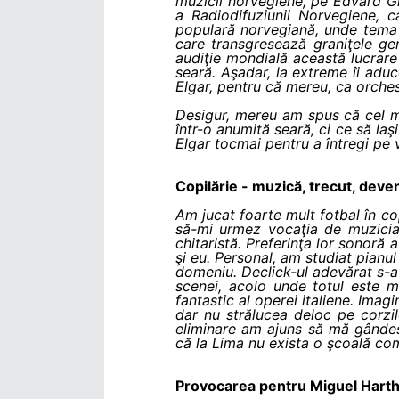
muzicii norvegiene, pe Edvard Gr
a Radiodifuziunii Norvegiene, c
populară norvegiană, unde tema 
care transgresează graniţele gen
audiţie mondială această lucrare 
seară. Aşadar, la extreme îi adu
Elgar, pentru că mereu, ca orches
Desigur, mereu am spus că cel ma
într-o anumită seară, ci ce să la
Elgar tocmai pentru a întregi pe v
Copilărie - muzică, trecut, deve
Am jucat foarte mult fotbal în cop
să-mi urmez vocaţia de muzician
chitaristă. Preferinţa lor sonoră
şi eu. Personal, am studiat pianul
domeniu. Declick-ul adevărat s-a
scenei, acolo unde totul este mag
fantastic al operei italiene. Imag
dar nu strălucea deloc pe corzil
eliminare am ajuns să mă gândes
că la Lima nu exista o şcoală com
Provocarea pentru Miguel Harth B