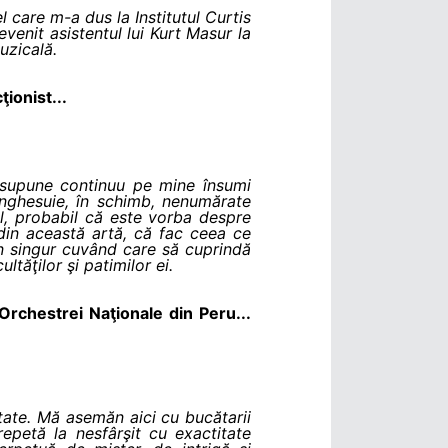
 care m-a dus la Institutul Curtis
venit asistentul lui Kurt Masur la
uzicală.
ţionist...
 supune continuu pe mine însumi
înghesuie, în schimb, nenumărate
ul, probabil că este vorba despre
i din această artă, că fac ceea ce
un singur cuvând care să cuprindă
ltăţilor şi patimilor ei.
 Orchestrei Naţionale din Peru...
tate. Mă asemăn aici cu bucătarii
repetă la nesfârşit cu exactitate