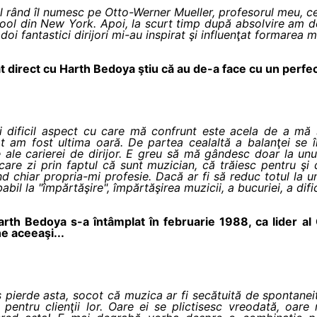
 rând îl numesc pe Otto-Werner Mueller, profesorul meu, cel
chool din New York. Apoi, la scurt timp după absolvire am de
i fantastici dirijori mi-au inspirat şi influenţat formarea m
rat direct cu Harth Bedoya ştiu că au de-a face cu un perfec
i dificil aspect cu care mă confrunt este acela de a mă
t am fost ultima oară. De partea cealaltă a balanţei se 
e ale carierei de dirijor. E greu să mă gândesc doar la un
ecare zi prin faptul că sunt muzician, că trăiesc pentru ş
nd chiar propria-mi profesie. Dacă ar fi să reduc totul la 
l la "împărtăşire", împărtăşirea muzicii, a bucuriei, a dificu
Harth Bedoya s-a întâmplat în februarie 1988, ca lider al
e aceeaşi...
ş pierde asta, socot că muzica ar fi secătuită de spontanei
 pentru clienţii lor. Oare ei se plictisesc vreodată, oare 