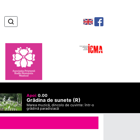
Apoi:
0.00
Grădina de sunete (R)
Marea muzică, dincolo de cuvinte: într-o
grădină paradisiacă