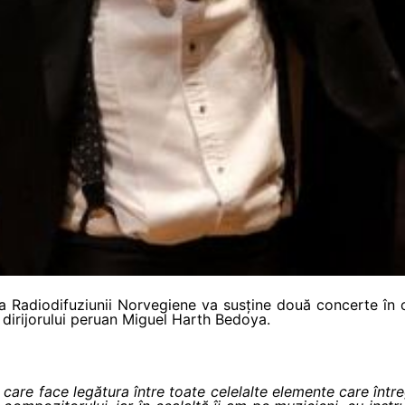
a Radiodifuziunii Norvegiene va susține două concerte în c
 dirijorului peruan Miguel Harth Bedoya.
i care face legătura între toate celelalte elemente care întreg