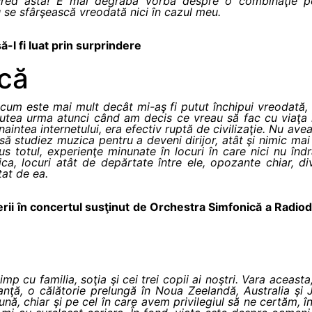
cred asta! E mai degrabă vorba despre o combinaţie pe
u se sfârşească vreodată nici în cazul meu.
să-l fi luat prin surprindere
ică
um este mai mult decât mi-aş fi putut închipui vreodată, 
tea urma atunci când am decis ce vreau să fac cu viaţa m
inaintea internetului, era efectiv ruptă de civilizaţie. Nu 
să studiez muzica pentru a deveni dirijor, atât şi nimic mai 
s totul, experienţe minunate în locuri în care nici nu înd
a, locuri atât de depărtate între ele, opozante chiar, di
tat de ea.
erii în concertul susţinut de Orchestra Simfonică a Radiod
mp cu familia, soţia şi cei trei copii ai noştri. Vara aceas
nţă, o călătorie prelungă în Noua Zeelandă, Australia şi
nă, chiar şi pe cel în care avem privilegiul să ne certăm, în