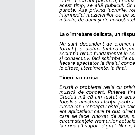
Într-o mână am partitura, creaţia 
acest timp, se află publicul. O
puncte. Aşa privind lucrurile, 
intermediul muzicienilor de pe sc
mâinile, de ochii şi de cunoştinţe
La o întrebare delicată, un răspun
Nu sunt dependent de cronici, n
fotbal ţi-ai alcătui tactica de j
schimba nimic fundamental în sensu
şi consecutiv, faci schimbările cuv
fiecare spectator la finalul conce
le citesc, literalmente, la final.
Tinerii şi muzica
Există o problemă reală cu privi
muzică de concert. Puterea tiner
Credeţi-mă că am testat-o acasă
focaliza acestora atenţia pentru
lumea lor. Conceptul este pe cale 
era aplicaţiilor care te duc dire
care se face vinovat de asta, 
circumstanţele vremurilor actuale
la orice alt suport digital. Nimic,