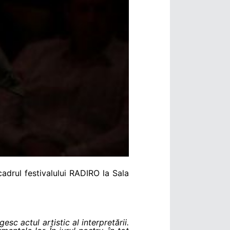
adrul festivalului RADIRO la Sala
esc actul artistic al interpretării.