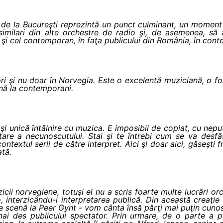
ul de la Bucureşti reprezintă un punct culminant, un mome
similari din alte orchestre de radio şi, de asemenea, s
 şi cel contemporan, în faţa publicului din România, în conte
i şi nu doar în Norvegia. Este o excelentă muziciană, o fo
ână la contemporani.
 unică întâlnire cu muzica. E imposibil de copiat, cu neputi
tare a necunoscutului. Stai şi te întrebi cum se va desf
ontextul serii de către interpret. Aici şi doar aici, găseşti
ată.
cii norvegiene, totuşi el nu a scris foarte multe lucrări or
interzicându-i interpretarea publică. Din această creaţie 
e scenă la Peer Gynt - vom cânta însă părţi mai puţin cuno
mai des publicului spectator. Prin urmare, de o parte a p