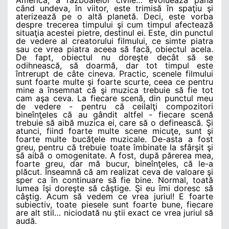
America, a războaielor civile… evoluează până
când undeva, în viitor, este trimisă în spaţiu şi
aterizează pe o altă planetă. Deci, este vorba
despre trecerea timpului şi cum timpul afectează
situaţia acestei pietre, destinul ei. Este, din punctul
de vedere al creatorului filmului, ce simte piatra
sau ce vrea piatra aceea să facă, obiectul acela.
De fapt, obiectul nu doreşte decât să se
odihnească, să doarmă, dar tot timpul este
întrerupt de câte cineva. Practic, scenele filmului
sunt foarte multe şi foarte scurte, ceea ce pentru
mine a însemnat că şi muzica trebuie să fie tot
cam aşa ceva. La fiecare scenă, din punctul meu
de vedere - pentru că ceilalţi compozitori
bineînţeles că au gândit altfel - fiecare scenă
trebuie să aibă muzica ei, care să o definească. Şi
atunci, fiind foarte multe scene micuţe, sunt şi
foarte multe bucăţele muzicale. De-asta a fost
greu, pentru că trebuie toate îmbinate la sfârşit şi
să aibă o omogenitate. A fost, după părerea mea,
foarte greu, dar mă bucur, bineînţeles, că le-a
plăcut. Înseamnă că am realizat ceva de valoare şi
sper ca în continuare să fie bine. Normal, toată
lumea îşi doreşte să câştige. Şi eu îmi doresc să
câştig. Acum să vedem ce vrea juriul! E foarte
subiectiv, toate piesele sunt foarte bune, fiecare
are alt stil… niciodată nu ştii exact ce vrea juriul să
audă.