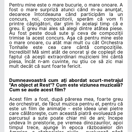
Pentru mine este o mare bucurie, o mare onoare. A
fost o mare surpriză atunci când m-au anunţat,
deoarece întotdeauna când participăm la un
concurs, noi, compozitorii, sperăm că vom fi
printre câştigători, dar ştim în acelaşi timp că e
greu. E greu mai ales să alegi dintre atâtea piese.
Au fost peste două sute şi ceva de compoziţii
trimise la acest concurs. Aşa că pentru mine este
o mare onoare, cu atât mai mult cu cât Orchestra
Tonhalle este cea care cântă compoziţiile.
Incredibil! Mă simt atât de onorat şi de copleşit de
faptul că aceşti extraordinari muzicieni îmi cântă
piesa, încât n-am cuvinte, nu ştiu ce să zic mai
mult decât că sunt foarte fericit.
Dumneavoastră cum aţi abordat scurt-metrajul
"An object at Rest"?
Cum este viziunea muzicală?
Cum se aude acest film?
Acest film a fost, după părerea mea, foarte greu
de orchestrat, de făcut muzica pentru el, pentru că
este un film de animaţie - este ideea unei pietre
care călătoreşte, cum această piatră evoluează pe
parcursul a sute poate chiar mii de ani; începe
undeva în preistorie, pe vremea dinozaurilor, apoi
timpul trece, ajunge în epoca războaielor din