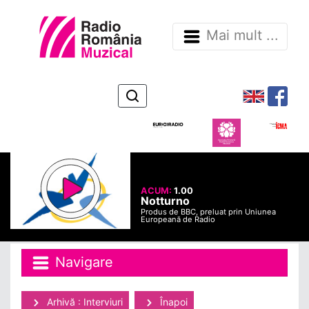
Mai mult ...
ACUM:
1.00
Notturno
Produs de BBC, preluat prin Uniunea
Europeană de Radio
Navigare
Arhivă : Interviuri
Înapoi