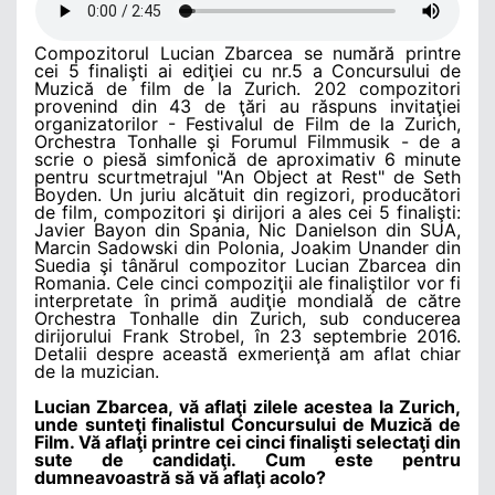
Compozitorul Lucian Zbarcea se numără printre
cei 5 finalişti ai ediţiei cu nr.5 a Concursului de
Muzică de film de la Zurich. 202 compozitori
provenind din 43 de ţări au răspuns invitaţiei
organizatorilor - Festivalul de Film de la Zurich,
Orchestra Tonhalle şi Forumul Filmmusik - de a
scrie o piesă simfonică de aproximativ 6 minute
pentru scurtmetrajul "An Object at Rest" de Seth
Boyden. Un juriu alcătuit din regizori, producători
de film, compozitori şi dirijori a ales cei 5 finalişti:
Javier Bayon din Spania, Nic Danielson din SUA,
Marcin Sadowski din Polonia, Joakim Unander din
Suedia şi tânărul compozitor Lucian Zbarcea din
Romania. Cele cinci compoziţii ale finaliştilor vor fi
interpretate în primă audiţie mondială de către
Orchestra Tonhalle din Zurich, sub conducerea
dirijorului Frank Strobel, în 23 septembrie 2016.
Detalii despre această exmerienţă am aflat chiar
de la muzician.
Lucian Zbarcea, vă aflaţi zilele acestea la Zurich,
unde sunteţi finalistul Concursului de Muzică de
Film. Vă aflaţi printre cei cinci finalişti selectaţi din
sute de candidaţi. Cum este pentru
dumneavoastră să vă aflaţi acolo?