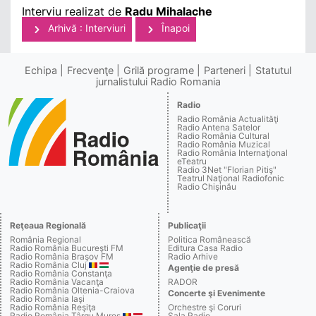
Interviu realizat de
Radu Mihalache
Arhivă : Interviuri
Înapoi
Echipa
Frecvenţe
Grilă programe
Parteneri
Statutul
jurnalistului Radio Romania
Radio
Radio România Actualităţi
Radio Antena Satelor
Radio România Cultural
Radio România Muzical
Radio România Internaţional
eTeatru
Radio 3Net "Florian Pitiş"
Teatrul Naţional Radiofonic
Radio Chişinău
Reţeaua Regională
Publicaţii
România Regional
Politica Românească
Radio România Bucureşti FM
Editura Casa Radio
Radio România Braşov FM
Radio Arhive
Radio România Cluj
Agenţie de presă
Radio România Constanţa
Radio România Vacanţa
RADOR
Radio România Oltenia-Craiova
Concerte şi Evenimente
Radio România Iaşi
Radio România Reşiţa
Orchestre şi Coruri
Radio România Târgu Mureş
Sala Radio