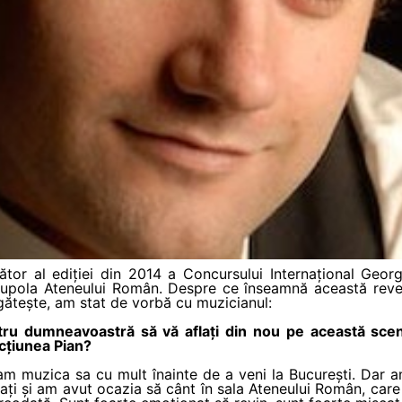
ător al ediției din 2014 a Concursului Internațional Geor
 cupola Ateneului Român. Despre ce înseamnă această reveni
egătește, am stat de vorbă cu muzicianul:
ru dumneavoastră să vă aflați din nou pe această scenă
cțiunea Pian?
m muzica sa cu mult înainte de a veni la București. Dar am
iați și am avut ocazia să cânt în sala Ateneului Român, car