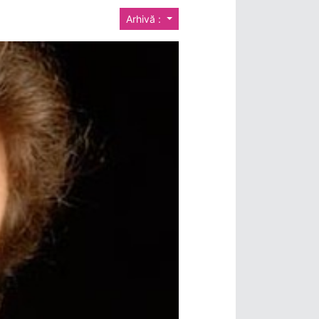
Arhivă :