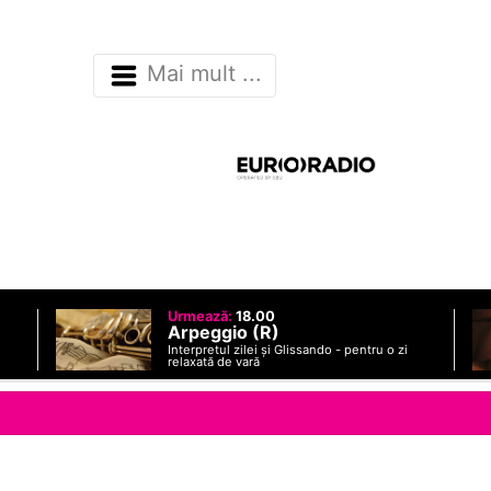
Mai mult ...
Urmează:
18.00
Arpeggio (R)
Interpretul zilei și Glissando - pentru o zi
relaxată de vară