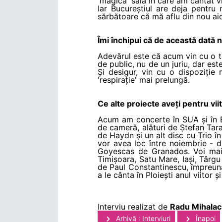
'magică' sală în care am cântat v
Iar Bucureștiul are deja pentru
sărbătoare că mă aflu din nou aic
Îmi închipui că de această dată n
Adevărul este că acum vin cu o tot
de public, nu de un juriu, dar est
Și desigur, vin cu o dispoziție
'respirație' mai prelungă.
Ce alte proiecte aveți pentru vii
Acum am concerte în SUA și în Eu
de cameră, alături de Ștefan Tara
de Haydn și un alt disc cu Trio în
vor avea loc între noiembrie - de
Goyescas de Granados. Voi mai a
Timișoara, Satu Mare, Iași, Târgu 
de Paul Constantinescu, împreună 
a le cânta în Ploiești anul viitor 
Interviu realizat de
Radu Mihala
Arhivă : Interviuri
Înapoi