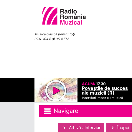
Muzică clasică pentru toţi
97.6, 104.8 şi 95.4 FM
ACUM:
17.30
Poveștile de succes
ale muzicii (R)
Interviuri-reper cu muzică
Navigare
Arhivă : Interviuri
Înapoi