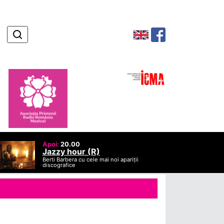
Apoi:
20.00
Jazzy hour (R)
Berti Barbera cu cele mai noi apariții
discografice