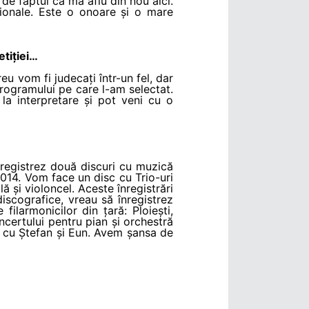
de faptul că mă aflu din nou aici.
sionale. Este o onoare și o mare
etiției…
eu vom fi judecați într-un fel, dar
 programului pe care l-am selectat.
la interpretare și pot veni cu o
nregistrez două discuri cu muzică
2014. Vom face un disc cu Trio-uri
ă și violoncel. Aceste înregistrări
discografice, vreau să înregistrez
larmonicilor din țară: Ploiești,
oncertului pentru pian și orchestră
ot cu Ștefan și Eun. Avem șansa de