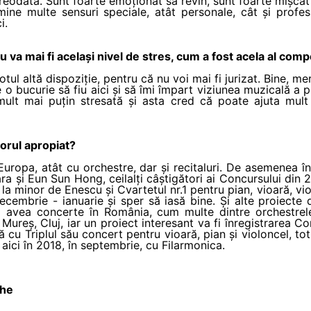
reodată. Sunt foarte emoționat să revin, sunt foarte mișcat 
 mine multe sensuri speciale, atât personale, cât și profe
i.
u va mai fi același nivel de stres, cum a fost acela al comp
ul altă dispoziție, pentru că nu voi mai fi jurizat. Bine, mer
e o bucurie să fiu aici și să îmi împart viziunea muzicală a
 mult mai puțin stresată și asta cred că poate ajuta mult 
torul apropiat?
ropa, atât cu orchestre, dar și recitaluri. De asemenea î
ra și Eun Sun Hong, ceilalți câștigători ai Concursului din 
 la minor de Enescu și Cvartetul nr.1 pentru pian, vioară, viol
cembrie - ianuarie și sper să iasă bine. Și alte proiecte 
vea concerte în România, cum multe dintre orchestrele fi
Mureș, Cluj, iar un proiect interesant va fi înregistrarea C
cu Triplul său concert pentru vioară, pian și violoncel, t
și aici în 2018, în septembrie, cu Filarmonica.
che