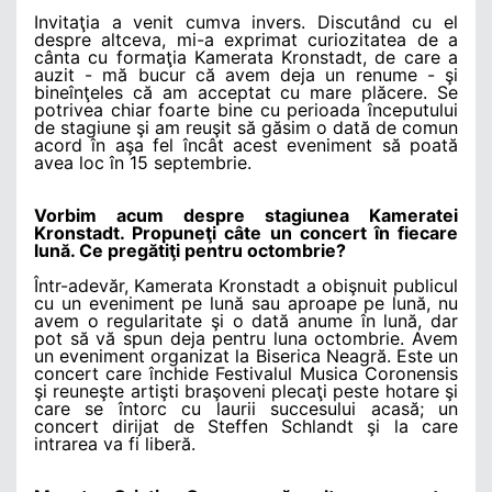
Invitaţia a venit cumva invers. Discutând cu el
despre altceva, mi-a exprimat curiozitatea de a
cânta cu formaţia Kamerata Kronstadt, de care a
auzit - mă bucur că avem deja un renume - şi
bineînţeles că am acceptat cu mare plăcere. Se
potrivea chiar foarte bine cu perioada începutului
de stagiune şi am reuşit să găsim o dată de comun
acord în aşa fel încât acest eveniment să poată
avea loc în 15 septembrie.
Vorbim acum despre stagiunea Kameratei
Kronstadt. Propuneţi câte un concert în fiecare
lună. Ce pregătiţi pentru octombrie?
Într-adevăr, Kamerata Kronstadt a obişnuit publicul
cu un eveniment pe lună sau aproape pe lună, nu
avem o regularitate şi o dată anume în lună, dar
pot să vă spun deja pentru luna octombrie. Avem
un eveniment organizat la Biserica Neagră. Este un
concert care închide Festivalul Musica Coronensis
şi reuneşte artişti braşoveni plecaţi peste hotare şi
care se întorc cu laurii succesului acasă; un
concert dirijat de Steffen Schlandt şi la care
intrarea va fi liberă.