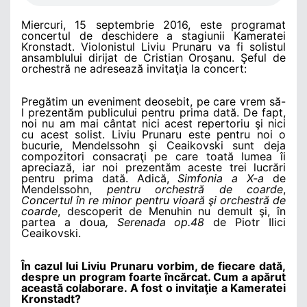
Miercuri, 15 septembrie 2016, este programat
concertul de deschidere a stagiunii Kameratei
Kronstadt. Violonistul Liviu Prunaru va fi solistul
ansamblului dirijat de Cristian Oroşanu. Şeful de
orchestră ne adresează invitaţia la concert:
Pregătim un eveniment deosebit, pe care vrem să-
l prezentăm publicului pentru prima dată. De fapt,
noi nu am mai cântat nici acest repertoriu şi nici
cu acest solist. Liviu Prunaru este pentru noi o
bucurie, Mendelssohn şi Ceaikovski sunt deja
compozitori consacraţi pe care toată lumea îi
apreciază, iar noi prezentăm aceste trei lucrări
pentru prima dată. Adică,
Simfonia a X-a
de
Mendelssohn,
pentru orchestră de coarde
,
Concertul în re minor pentru vioară şi orchestră de
coarde
, descoperit de Menuhin nu demult şi, în
partea a doua
, Serenada op.48
de Piotr Ilici
Ceaikovski.
În cazul lui Liviu Prunaru vorbim, de fiecare dată,
despre un program foarte încărcat. Cum a apărut
această colaborare. A fost o invitaţie a Kameratei
Kronstadt?