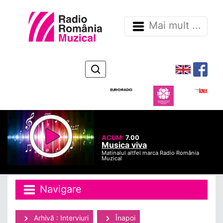
Mai mult ...
ACUM:
7.00
Musica viva
Matinalul altfel marca Radio România
Muzical
Navigare
Arhivă : Interviuri
Înapoi