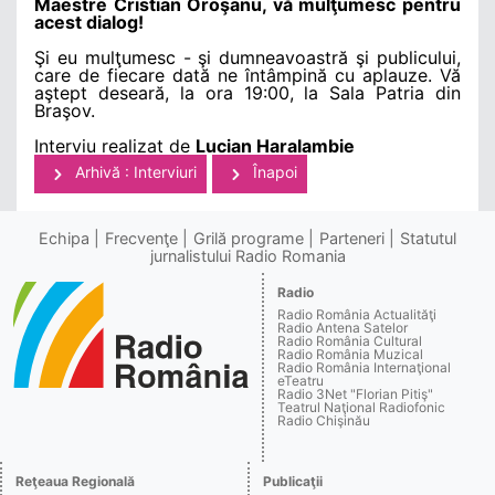
Maestre Cristian Oroşanu, vă mulţumesc pentru
acest dialog!
Şi eu mulţumesc - şi dumneavoastră şi publicului,
care de fiecare dată ne întâmpină cu aplauze. Vă
aştept deseară, la ora 19:00, la Sala Patria din
Braşov.
Interviu realizat de
Lucian Haralambie
Arhivă : Interviuri
Înapoi
Echipa
Frecvenţe
Grilă programe
Parteneri
Statutul
jurnalistului Radio Romania
Radio
Radio România Actualităţi
Radio Antena Satelor
Radio România Cultural
Radio România Muzical
Radio România Internaţional
eTeatru
Radio 3Net "Florian Pitiş"
Teatrul Naţional Radiofonic
Radio Chişinău
Reţeaua Regională
Publicaţii