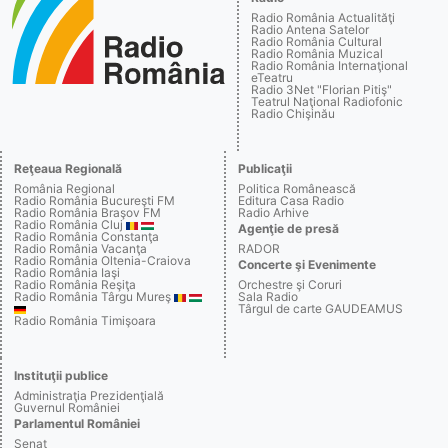
Radio România Actualităţi
Radio Antena Satelor
Radio România Cultural
Radio România Muzical
Radio România Internaţional
eTeatru
Radio 3Net "Florian Pitiş"
Teatrul Naţional Radiofonic
Radio Chişinău
Reţeaua Regională
Publicaţii
România Regional
Politica Românească
Radio România Bucureşti FM
Editura Casa Radio
Radio România Braşov FM
Radio Arhive
Radio România Cluj
Agenţie de presă
Radio România Constanţa
Radio România Vacanţa
RADOR
Radio România Oltenia-Craiova
Concerte şi Evenimente
Radio România Iaşi
Radio România Reşiţa
Orchestre şi Coruri
Radio România Târgu Mureş
Sala Radio
Târgul de carte GAUDEAMUS
Radio România Timişoara
Instituţii publice
Administraţia Prezidenţială
Guvernul României
Parlamentul României
Senat