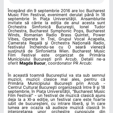
Începând din 9 septembrie 2016 are loc Bucharest
Music Film Festival, eveniment derulat până în 18
septembrie în Piaţa Universităţii. Ansamblurile
invitate să cânte la ediţia de anul acesta sunt
Orchestra Simfonică Bucureşti, Ionel Tudor
Orchestra, Bucharest Symphonic Pops, Bucharest
Winds, Romanian Radio Brass Quintet, Power
Vibes, Opereta în Trei, Grupul Vocal Acapella,
Camerata Regală şi Orchestra Naţională Radio,
festivalul încheindu-se cu O seară vieneză
susţinută de Sinfonietta Wien. Bucharest Music
Film Festival este organizat de Primăria
Municipiului Bucureşti prin Arcub. Detalii ne-a
oferit
Magda Bucur
, coordonator PR Arcub:
În această toamnă Bucureştiul va sta sub semnul
muzicii, muzicii clasice mai ales, pentru că
Primăria Municipiului Bucureşti prin Arcub -
Centrul Cultural Bucureşti organizează între 9 şi 18
septembrie, în Piaţa Universităţii, "Bucharest Music
Film Festival" - un festival de muzică clasică ajuns
deja la a XI-a ediţie, un festival care este foarte
iubit de bucureşteni, cu intrare liberă, şi în care
lumea are ocazia să audieze muzică clasică în
interpretarea unor orchestre cunoscute din