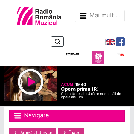
Mai mult ...
ACUM:
19.40
Opera prima (R)
O poartă deschisă către marile săli de
operă ale lumii
Navigare
Arhivă : Interviuri
Înapoi