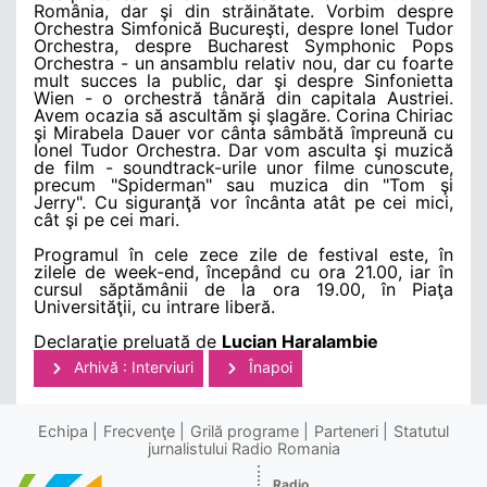
România, dar şi din străinătate. Vorbim despre
Orchestra Simfonică Bucureşti, despre Ionel Tudor
Orchestra, despre Bucharest Symphonic Pops
Orchestra - un ansamblu relativ nou, dar cu foarte
mult succes la public, dar şi despre Sinfonietta
Wien - o orchestră tânără din capitala Austriei.
Avem ocazia să ascultăm şi şlagăre. Corina Chiriac
şi Mirabela Dauer vor cânta sâmbătă împreună cu
Ionel Tudor Orchestra. Dar vom asculta şi muzică
de film - soundtrack-urile unor filme cunoscute,
precum "Spiderman" sau muzica din "Tom şi
Jerry". Cu siguranţă vor încânta atât pe cei mici,
cât şi pe cei mari.
Programul în cele zece zile de festival este, în
zilele de week-end, începând cu ora 21.00, iar în
cursul săptămânii de la ora 19.00, în Piaţa
Universităţii, cu intrare liberă.
Declaraţie preluată de
Lucian Haralambie
Arhivă : Interviuri
Înapoi
Echipa
Frecvenţe
Grilă programe
Parteneri
Statutul
jurnalistului Radio Romania
Radio