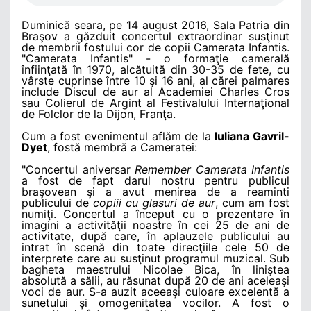
Duminică seara, pe 14 august 2016, Sala Patria din
Braşov a găzduit concertul extraordinar susţinut
de membrii fostului cor de copii Camerata Infantis.
"Camerata Infantis" - o formaţie camerală
înfiinţată în 1970, alcătuită din 30-35 de fete, cu
vârste cuprinse între 10 şi 16 ani, al cărei palmares
include Discul de aur al Academiei Charles Cros
sau Colierul de Argint al Festivalului Internaţional
de Folclor de la Dijon, Franţa.
Cum a fost evenimentul aflăm de la
Iuliana Gavril-
Dyet
, fostă membră a Cameratei:
"Concertul aniversar
Remember Camerata Infantis
a fost de fapt darul nostru pentru publicul
braşovean şi a avut menirea de a reaminti
publicului de
c
opiii cu glasuri de aur
, cum am fost
numiţi. Concertul a început cu o prezentare în
imagini a activităţii noastre în cei 25 de ani de
activitate, după care, în aplauzele publicului au
intrat în scenă din toate direcţiile cele 50 de
interprete care au susţinut programul muzical. Sub
bagheta maestrului Nicolae Bica, în liniştea
absolută a sălii, au răsunat după 20 de ani aceleaşi
voci de aur. S-a auzit aceeaşi culoare excelentă a
sunetului şi omogenitatea vocilor. A fost o