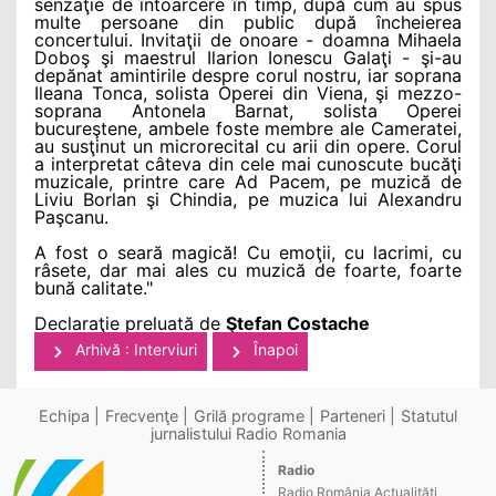
senzaţie de întoarcere în timp, după cum au spus
multe persoane din public după încheierea
concertului. Invitaţii de onoare - doamna Mihaela
Doboş şi maestrul Ilarion Ionescu Galaţi - şi-au
depănat amintirile despre corul nostru, iar soprana
Ileana Tonca, solista Operei din Viena, şi mezzo-
soprana Antonela Barnat, solista Operei
bucureştene, ambele foste membre ale Cameratei,
au susţinut un microrecital cu arii din opere. Corul
a interpretat câteva din cele mai cunoscute bucăţi
muzicale, printre care Ad Pacem, pe muzică de
Liviu Borlan şi Chindia, pe muzica lui Alexandru
Paşcanu.
A fost o seară magică! Cu emoţii, cu lacrimi, cu
râsete, dar mai ales cu muzică de foarte, foarte
bună calitate."
Declaraţie preluată de
Ştefan Costache
Arhivă : Interviuri
Înapoi
Echipa
Frecvenţe
Grilă programe
Parteneri
Statutul
jurnalistului Radio Romania
Radio
Radio România Actualităţi