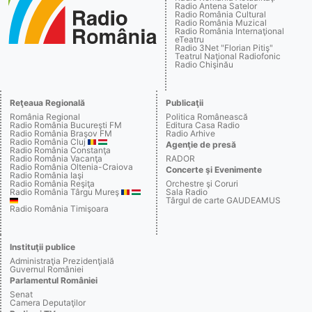
Radio Antena Satelor
Radio România Cultural
Radio România Muzical
Radio România Internaţional
eTeatru
Radio 3Net "Florian Pitiş"
Teatrul Naţional Radiofonic
Radio Chişinău
Reţeaua Regională
Publicaţii
România Regional
Politica Românească
Radio România Bucureşti FM
Editura Casa Radio
Radio România Braşov FM
Radio Arhive
Radio România Cluj
Agenţie de presă
Radio România Constanţa
Radio România Vacanţa
RADOR
Radio România Oltenia-Craiova
Concerte şi Evenimente
Radio România Iaşi
Radio România Reşiţa
Orchestre şi Coruri
Radio România Târgu Mureş
Sala Radio
Târgul de carte GAUDEAMUS
Radio România Timişoara
Instituţii publice
Administraţia Prezidenţială
Guvernul României
Parlamentul României
Senat
Camera Deputaţilor