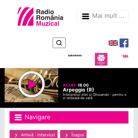
Mai mult ...
ACUM:
18.00
Arpeggio (R)
Interpretul zilei și Glissando - pentru o
zi relaxată de vară
Navigare
Arhivă : Interviuri
Înapoi