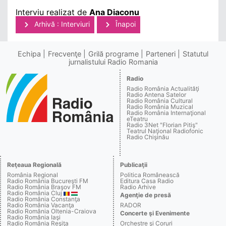
Interviu realizat de
Ana Diaconu
Arhivă : Interviuri
Înapoi
Echipa
Frecvenţe
Grilă programe
Parteneri
Statutul
jurnalistului Radio Romania
Radio
Radio România Actualităţi
Radio Antena Satelor
Radio România Cultural
Radio România Muzical
Radio România Internaţional
eTeatru
Radio 3Net "Florian Pitiş"
Teatrul Naţional Radiofonic
Radio Chişinău
Reţeaua Regională
Publicaţii
România Regional
Politica Românească
Radio România Bucureşti FM
Editura Casa Radio
Radio România Braşov FM
Radio Arhive
Radio România Cluj
Agenţie de presă
Radio România Constanţa
Radio România Vacanţa
RADOR
Radio România Oltenia-Craiova
Concerte şi Evenimente
Radio România Iaşi
Radio România Reşiţa
Orchestre şi Coruri