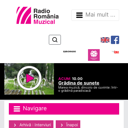
Mai mult ...
ACUM:
10.00
Grădina de sunete
Marea muzică, dincolo de cuvinte: într-
o grădină paradisiacă
Navigare
Arhivă : Interviuri
Înapoi