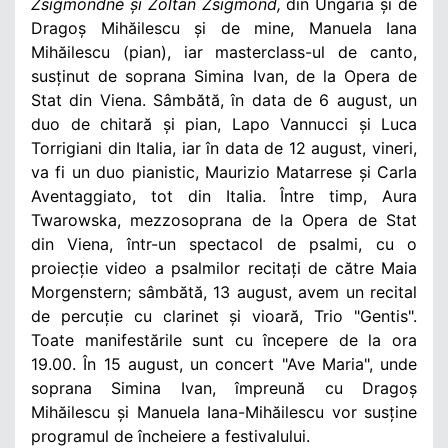
Zsigmondné și Zoltan Zsigmond,
din Ungaria și de
Dragoș Mihăilescu și de mine, Manuela Iana
Mihăilescu (pian), iar masterclass-ul de canto,
susținut de soprana Simina Ivan, de la Opera de
Stat din Viena. Sâmbătă, în data de 6 august, un
duo de chitară și pian, Lapo Vannucci și Luca
Torrigiani din Italia, iar în data de 12 august, vineri,
va fi un duo pianistic, Maurizio Matarrese și Carla
Aventaggiato, tot din Italia. Între timp, Aura
Twarowska, mezzosoprana de la Opera de Stat
din Viena, într-un spectacol de psalmi, cu o
proiecție video a psalmilor recitați de către Maia
Morgenstern; sâmbătă, 13 august, avem un recital
de percuție cu clarinet și vioară, Trio "Gentis".
Toate manifestările sunt cu începere de la ora
19.00. În 15 august, un concert "Ave Maria", unde
soprana Simina Ivan, împreună cu Dragoș
Mihăilescu și Manuela Iana-Mihăilescu vor susține
programul de încheiere a festivalului.