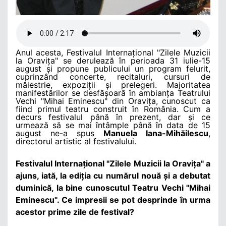
Anul acesta, Festivalul Internațional "Zilele Muzicii
la Oravița" se derulează în perioada 31 iulie-15
august și propune publicului un program felurit,
cuprinzând concerte, recitaluri, cursuri de
măiestrie, expoziții și prelegeri. Majoritatea
manifestărilor se desfășoară în ambianța Teatrului
Vechi "Mihai Eminescu" din Oravița, cunoscut ca
fiind primul teatru construit în România. Cum a
decurs festivalul până în prezent, dar și ce
urmează să se mai întâmple până în data de 15
august ne-a spus
Manuela Iana-Mihăilescu
,
directorul artistic al festivalului.
Festivalul Internațional "Zilele Muzicii la Oravița" a
ajuns, iată, la ediția cu numărul nouă și a debutat
duminică, la bine cunoscutul Teatru Vechi "Mihai
Eminescu". Ce impresii se pot desprinde în urma
acestor prime zile de festival?