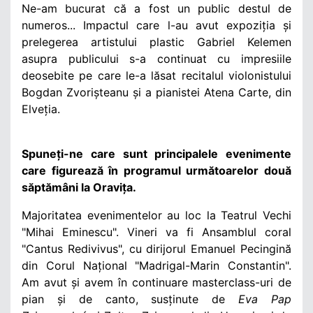
Ne-am bucurat că a fost un public destul de
numeros... Impactul care l-au avut expoziția și
prelegerea artistului plastic Gabriel Kelemen
asupra publicului s-a continuat cu impresiile
deosebite pe care le-a lăsat recitalul violonistului
Bogdan Zvorișteanu și a pianistei Atena Carte, din
Elveția.
Spuneți-ne care sunt principalele evenimente
care figurează în programul următoarelor două
săptămâni la Oravița.
Majoritatea evenimentelor au loc la Teatrul Vechi
"Mihai Eminescu". Vineri va fi Ansamblul coral
"Cantus Redivivus", cu dirijorul Emanuel Pecingină
din Corul Național "Madrigal-Marin Constantin".
Am avut și avem în continuare masterclass-uri de
pian și de canto, susținute de
Eva Pap