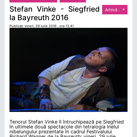
Stefan Vinke - Siegfried
Arhivă :
la Bayreuth 2016
Publicat: vineri, 29 Iulie 2016 , ora 13.41
Tenorul Stefan Vinke îl întruchipează pe Siegfried
în ultimele două spectacole din tetralogia Inelul
nibelungului prezentate în cadrul Festivalului
Richard Wagner de la Bayreuth: vineri, 29 iulie