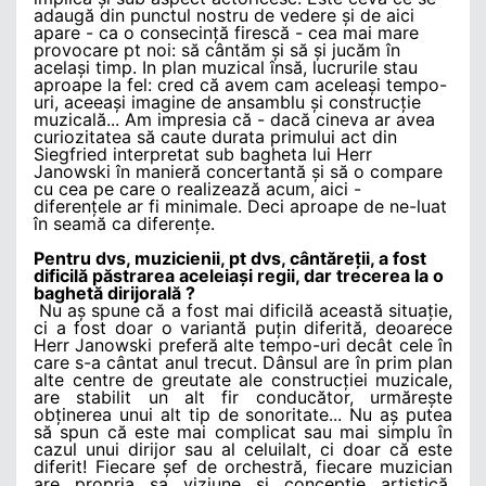
adaugă din punctul nostru de vedere și de aici
apare - ca o consecință firescă - cea mai mare
provocare pt noi: să cântăm și să și jucăm în
același timp. In plan muzical însă, lucrurile stau
aproape la fel: cred că avem cam aceleași tempo-
uri, aceeași imagine de ansamblu și construcție
muzicală... Am impresia că - dacă cineva ar avea
curiozitatea să caute durata primului act din
Siegfried interpretat sub bagheta lui Herr
Janowski în manieră concertantă și să o compare
cu cea pe care o realizează acum, aici -
diferențele ar fi minimale. Deci aproape de ne-luat
în seamă ca diferențe.
Pentru dvs, muzicienii, pt dvs, cântăreții, a fost
dificilă păstrarea aceleiași regii, dar trecerea la o
baghetă dirijorală ?
Nu aș spune că a fost mai dificilă această situație,
ci a fost doar o variantă puțin diferită, deoarece
Herr Janowski preferă alte tempo-uri decât cele în
care s-a cântat anul trecut. Dânsul are în prim plan
alte centre de greutate ale construcției muzicale,
are stabilit un alt fir conducător, urmărește
obținerea unui alt tip de sonoritate... Nu aș putea
să spun că este mai complicat sau mai simplu în
cazul unui dirijor sau al celuilalt, ci doar că este
diferit! Fiecare șef de orchestră, fiecare muzician
are propria sa viziune și concepție artistică,