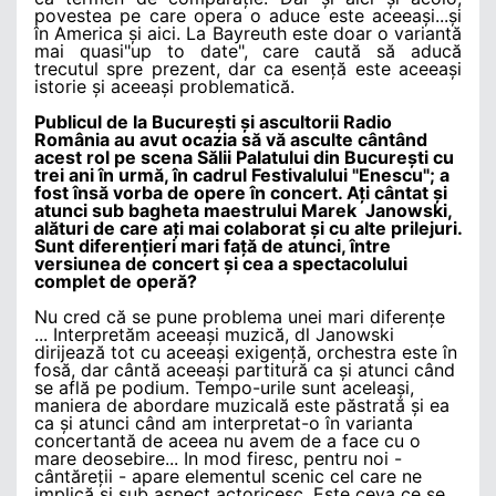
povestea pe care opera o aduce este aceeași...și
în America și aici. La Bayreuth este doar o variantă
mai quasi"up to date", care caută să aducă
trecutul spre prezent, dar ca esență este aceeași
istorie și aceeași problematică.
Publicul de la București și ascultorii Radio
România au avut ocazia să vă asculte cântând
acest rol pe scena Sălii Palatului din București cu
trei ani în urmă, în cadrul Festivalului "Enescu"; a
fost însă vorba de opere în concert. Ați cântat și
atunci sub bagheta maestrului Marek Janowski,
alături de care ați mai colaborat și cu alte prilejuri.
Sunt diferențieri mari față de atunci, între
versiunea de concert și cea a spectacolului
complet de operă?
Nu cred că se pune problema unei mari diferențe
... Interpretăm aceeași muzică, dl Janowski
dirijează tot cu aceeași exigență, orchestra este în
fosă, dar cântă aceeași partitură ca și atunci când
se află pe podium. Tempo-urile sunt aceleași,
maniera de abordare muzicală este păstrată și ea
ca și atunci când am interpretat-o în varianta
concertantă de aceea nu avem de a face cu o
mare deosebire... In mod firesc, pentru noi -
cântăreții - apare elementul scenic cel care ne
implică și sub aspect actoricesc. Este ceva ce se