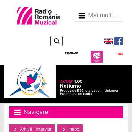
Mai mult ...
ACUM:
1.00
Notturno
Produs de BBC, preluat prin Uniunea
Europeană de Radio
Navigare
Arhivă : Interviuri
Înapoi