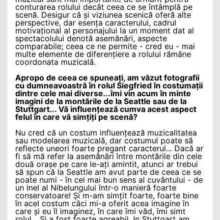
conturarea rolului decât ceea ce se întâmplă pe
scenă. Desigur că și viziunea scenică oferă alte
perspective, dar esența caracterului, cadrul
motivațional al personajului la un moment dat al
spectacolului denotă asemănări, aspecte
comparabile; ceea ce ne permite - cred eu - mai
multe elemente de diferențiere a rolului rămâne
coordonata muzicală.
Apropo de ceea ce spuneați, am văzut fotografii
cu dumneavoastră în rolul Siegfried în costumații
dintre cele mai diverse...îmi vin acum în minte
imagini de la montările de la Seattle sau de la
Stuttgart... Vă influențează cumva acest aspect
felul în care vă simțiți pe scenă?
Nu cred că un costum influențează muzicalitatea
sau modelarea muzicală, dar costumul poate să
reflecte uneori foarte pregant caracterul... Dacă ar
fi să mă refer la asemănări între montările din cele
două orașe pe care le-ați amintit, atunci ar trebui
să spun că la Seattle am avut parte de ceea ce se
poate numi - în cel mai bun sens al cuvântului - de
un Inel al Nibelungului într-o manieră foarte
conservatoare! Și m-am simțit foarte, foarte bine
în acel costum căci mi-a oferit acea imagine în
care și eu îl imaginez, în care îmi văd, îmi simt
rolul... Si a fost foarte agreabil. In Stuttgart am