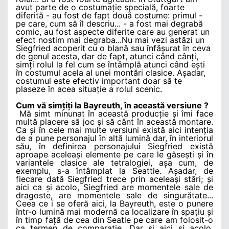
avut parte de o costumație specială, foarte
diferită - au fost de fapt două costume: primul -
pe care, cum să îl descriu... - a fost mai degrabă
comic, au fost aspecte diferite care au generat un
efect nostim mai degraba...Nu mai vezi astăzi un
Siegfried acoperit cu o blană sau înfășurat în ceva
de genul acesta, dar de fapt, atunci când cânți,
simți rolul la fel cum se întâmplă atunci când ești
în costumul acela al unei montări clasice. Așadar,
costumul este efectiv important doar să te
plaseze în acea situație a rolul scenic.
Cum vă simțiți la Bayreuth, în această versiune ?
Mă simt minunat în această producție și îmi face
multă placere să joc și să cânt în această montare.
Ca și în cele mai multe versiuni există aici intenția
de a pune personajul în altă lumină dar, în interiorul
său, în definirea personajului Siegfried există
aproape aceleași elemente pe care le găsești și în
variantele clasice ale tetralogiei, așa cum, de
exemplu, s-a întâmplat la Seattle. Așadar, de
fiecare dată Siegfried trece prin aceleași stări; și
aici ca și acolo, Siegfried are momentele sale de
dragoste, are momentele sale de singurătate...
Ceea ce i se oferă aici, la Bayreuth, este o punere
într-o lumină mai modernă ca localizare în spațiu și
în timp față de cea din Seatle pe care am folosit-o
ca termen de comparație. Dar și aici și acolo,