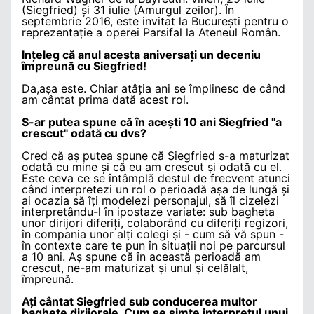
(Siegfried) și 31 iulie (Amurgul zeilor). În
septembrie 2016, este invitat la București pentru o
reprezentație a operei Parsifal la Ateneul Român.
Ințeleg că anul acesta aniversați un deceniu
împreună cu Siegfried!
Da,așa este. Chiar atâția ani se împlinesc de când
am cântat prima dată acest rol.
S-ar putea spune că în acești 10 ani Siegfried "a
crescut" odată cu dvs?
Cred că aș putea spune că Siegfried s-a maturizat
odată cu mine și că eu am crescut și odată cu el.
Este ceva ce se întâmplă destul de frecvent atunci
când interpretezi un rol o perioadă așa de lungă și
ai ocazia să îți modelezi personajul, să îl cizelezi
interpretându-l în ipostaze variate: sub bagheta
unor dirijori diferiți, colaborând cu diferiți regizori,
în compania unor alți colegi și - cum să vă spun -
în contexte care te pun în situații noi pe parcursul
a 10 ani. Aș spune că în această perioadă am
crescut, ne-am maturizat și unul și celălalt,
împreună.
Ați cântat Siegfried sub conducerea multor
baghete dirijorale. Cum se simte interpretul unui