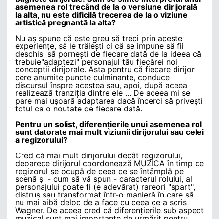
asemenea rol trecând de la o versiune dirijorală
la alta, nu este dificilă trecerea de la o viziune
artistică pregnantă la alta?
Nu aș spune că este greu să treci prin aceste
experiențe, să le trăiești ci că se impune să fii
deschis, să pornești de fiecare dată de la ideea că
trebuie"adaptezi" personajul tău fiecărei noi
concepții dirijorale. Asta pentru că fiecare dirijor
cere anumite puncte culminante, conduce
discursul înspre acestea sau, apoi, după aceea
realizează tranziția dintre ele ... De aceea mi se
pare mai ușoară adaptarea dacă încerci să privești
totul ca o noutate de fiecare dată.
Pentru un solist, diferențierile unui asemenea rol
sunt datorate mai mult viziunii dirijorului sau celei
a regizorului?
Cred că mai mult dirijorului decât regizorului,
deoarece dirijorul coordonează MUZICA în timp ce
regizorul se ocupă de ceea ce se întâmplă pe
scenă și - cum să vă spun - caracterul rolului, al
personajului poate fi (e adevărat) rareori "spart",
distrus sau transformat într-o manieră în care să
nu mai aibă deloc de a face cu ceea ce a scris
Wagner. De aceea cred că diferențierile sub aspect
muzical sunt mai importante de urmărit pentru