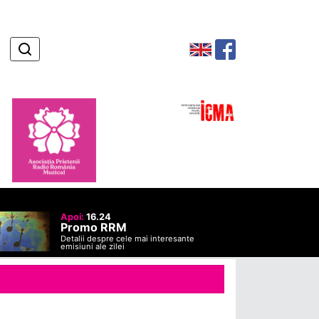
Apoi:
16.24
Promo RRM
Detalii despre cele mai interesante
emisiuni ale zilei