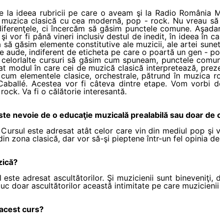
 de la ideea rubricii pe care o aveam şi la Radio România 
ă muzica clasică cu cea modernă, pop - rock. Nu vreau să
iferenţele, ci încercăm să găsim punctele comune. Aşadar,
şi vor fi până vineri inclusiv destul de inedit, în ideea în c
 să găsim elemente constitutive ale muzicii, ale artei sunet
se aude, indiferent de eticheta pe care o poartă un gen - p
celorlalte cursuri să găsim cum spuneam, punctele comune. I
ţat modul în care cei de muzică clasică interpretează, pre
s, cum elementele clasice, orchestrale, pătrund în muzica
aballé. Acestea vor fi câteva dintre etape. Vom vorbi de
i rock. Va fi o călătorie interesantă.
 Este nevoie de o educaţie muzicală prealabilă sau doar de
Cursul este adresat atât celor care vin din mediul pop şi 
 din zona clasică, dar vor să-şi pieptene într-un fel opinia 
zică?
l este adresat ascultătorilor. Şi muzicienii sunt bineveniţi
aduc doar ascultătorilor această intimitate pe care muzicieni
 acest curs?