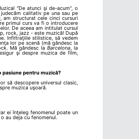
Muzical "De atunci şi de-acum", o
 judecăm calitativ pe una sau pe
 am structurat cele cinci cursuri
are primul curs va fi o introducere
elor. De aceea am intitulat cursul
op, rock, jazz - este muzică! După
nfiltraţiile stilistice, să vedem
zenţa lor pe scenă (mă gândesc la
 rock. Mă gândesc la
Barcelona
, la
sigur şi despre muzica de film,
 o pasiune pentru muzică?
vor să descopere universul clasic,
despre muzica uşoară.
, dar ei înţeleg fenomenul poate un
i o au deja cu fenomenul.