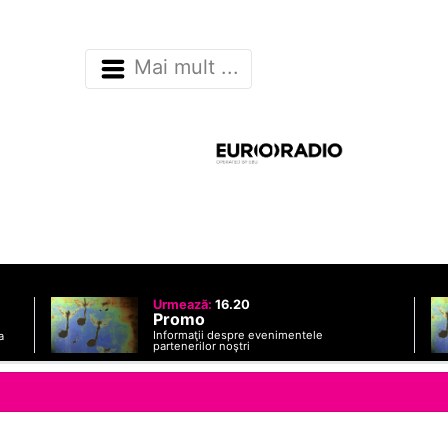
Mai mult ...
Urmează:
16.20
Promo
Informaţii despre evenimentele
a
partenerilor noştri