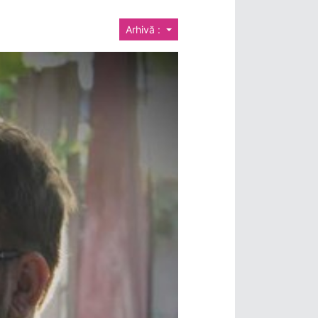
Arhivă :