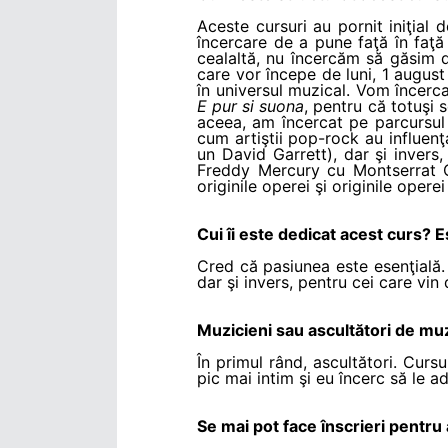
Aceste cursuri au pornit iniţial
încercare de a pune faţă în faţ
cealaltă, nu încercăm să găsim d
care vor începe de luni, 1 august 
în universul muzical. Vom încerca
E pur si suona
, pentru că totuşi 
aceea, am încercat pe parcursul 
cum artiştii pop-rock au influen
un David Garrett), dar şi inver
Freddy Mercury cu Montserrat C
originile operei şi originile opere
Cui îi este dedicat acest curs?
Cred că pasiunea este esenţială. 
dar şi invers, pentru cei care vin
Muzicieni sau ascultători de mu
În primul rând, ascultători. Cursu
pic mai intim şi eu încerc să le 
Se mai pot face înscrieri pentru