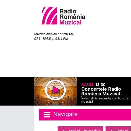
Muzică clasică pentru toţi
97.6, 104.8 şi 95.4 FM
ACUM:
13.30
Concertele Radio
România Muzical
Înregistrări recente din fonotec
noastră
Navigare
Arhivă : Interviuri
Înapoi