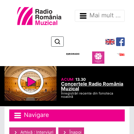
Mai mult ...
ACUM:
13.30
Concertele Radio România
Muzical
Înregistrări recente din fonoteca
noastră
Navigare
Arhivă : Interviuri
Înapoi