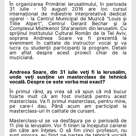
În organizarea Primăriei Ierusalimului, în perioada
31 iulie - 10 august 2016 are loc cursul
internaţional de măiestrie interpretativă dedicat
operei - la Centrul Municipal de Muzică "Louis şi
Tillie Alpert", Centrul Gerard Bechar şi la
Complexul Mishkenot Sha'ananim din Ierusalim. Cu
sprijinul Institutului Cultural Român de la Tel Aviv,
soprana Andreea Soare va fi prezentă la
eveniment în calitate de instructor vocal şi va
lucra cu studenţii participanţi la program. Detalii
am aflat despre acest proiect chiar de la
muziciană.
Andreea Soare, din 31 iulie veţi fi la Ierusalim,
unde veţi susţine un masterclass de tehnică
vocală. Despre ce este vorba mai exact?
În primul rând, aş vrea să vă spun că mă bucur
foarte mult că am fost invitată pentru acest
masterclass. Va fi primul masterclass, pentru mine,
pe care-l dau. Până acum am participat la
masterclass-uri în calitate de cursant.
Masterclass-ul se va desfăşura pe o perioadă de
11 zile la Ierusalim. Vor fi tineri la începutul carierei
din câte am înţeles. O să fim cinci profesori, nu
sunt singura, eu fiind pe partea de tehnică vocală