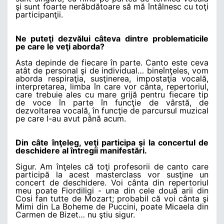
şi sunt foarte nerăbdătoare să mă întâlnesc cu toţi
participanţii.
Ne puteţi dezvălui câteva dintre problematicile
pe care le veţi aborda?
Asta depinde de fiecare în parte. Canto este ceva
atât de personal şi de individual… bineînţeles, vom
aborda respiraţia, susţinerea, impostaţia vocală,
interpretarea, limba în care vor cânta, repertoriul,
care trebuie ales cu mare grijă pentru fiecare tip
de voce în parte în funcţie de vârstă, de
dezvoltarea vocală, în funcţie de parcursul muzical
pe care l-au avut până acum.
Din câte înţeleg, veţi participa şi la concertul de
deschidere al întregii manifestări.
Sigur. Am înţeles că toţi profesorii de canto care
participă la acest masterclass vor susţine un
concert de deschidere. Voi cânta din repertoriul
meu poate Fiordiligi - una din cele două arii din
Cosi fan tutte de Mozart; probabil că voi cânta şi
Mimi din La Boheme de Puccini, poate Micaela din
Carmen de Bizet… nu ştiu sigur.