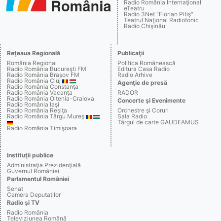
Radio România Internaţional
eTeatru
Radio 3Net "Florian Pitiş"
Teatrul Naţional Radiofonic
Radio Chişinău
Reţeaua Regională
Publicaţii
România Regional
Politica Românească
Radio România Bucureşti FM
Editura Casa Radio
Radio România Braşov FM
Radio Arhive
Radio România Cluj
Agenţie de presă
Radio România Constanţa
Radio România Vacanţa
RADOR
Radio România Oltenia-Craiova
Concerte şi Evenimente
Radio România Iaşi
Radio România Reşiţa
Orchestre şi Coruri
Radio România Târgu Mureş
Sala Radio
Târgul de carte GAUDEAMUS
Radio România Timişoara
Instituţii publice
Administraţia Prezidenţială
Guvernul României
Parlamentul României
Senat
Camera Deputaţilor
Radio şi TV
Radio România
Televiziunea Română