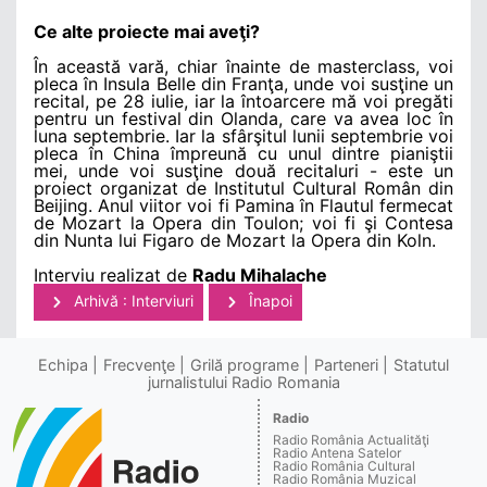
Ce alte proiecte mai aveţi?
În această vară, chiar înainte de masterclass, voi
pleca în Insula Belle din Franţa, unde voi susţine un
recital, pe 28 iulie, iar la întoarcere mă voi pregăti
pentru un festival din Olanda, care va avea loc în
luna septembrie. Iar la sfârşitul lunii septembrie voi
pleca în China împreună cu unul dintre pianiştii
mei, unde voi susţine două recitaluri - este un
proiect organizat de Institutul Cultural Român din
Beijing. Anul viitor voi fi Pamina în Flautul fermecat
de Mozart la Opera din Toulon; voi fi şi Contesa
din Nunta lui Figaro de Mozart la Opera din Koln.
Interviu realizat de
Radu Mihalache
Arhivă : Interviuri
Înapoi
Echipa
Frecvenţe
Grilă programe
Parteneri
Statutul
jurnalistului Radio Romania
Radio
Radio România Actualităţi
Radio Antena Satelor
Radio România Cultural
Radio România Muzical