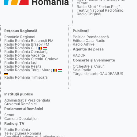
eTeatru
Radio 3Net "Florian Pitiş"
Teatrul Naţional Radiofonic
Radio Chişinău
Reţeaua Regională
Publicaţii
România Regional
Politica Românească
Radio România Bucureşti FM
Editura Casa Radio
Radio România Braşov FM
Radio Arhive
Radio România Cluj
Agenţie de presă
Radio România Constanţa
Radio România Vacanţa
RADOR
Radio România Oltenia-Craiova
Concerte şi Evenimente
Radio România Iaşi
Radio România Reşiţa
Orchestre şi Coruri
Radio România Târgu Mureş
Sala Radio
Târgul de carte GAUDEAMUS
Radio România Timişoara
Instituţii publice
Administraţia Prezidenţială
Guvernul României
Parlamentul României
Senat
Camera Deputaţilor
Radio şi TV
Radio România
Televiziunea Română
Consiliul Naţional al Audiovizualului