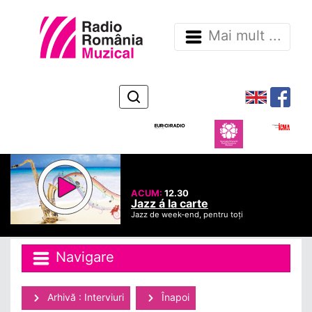
Mai mult ...
ACUM:
12.30
Jazz á la carte
Jazz de week-end, pentru toți
Navigare
Arhivă : Interviuri
Înapoi