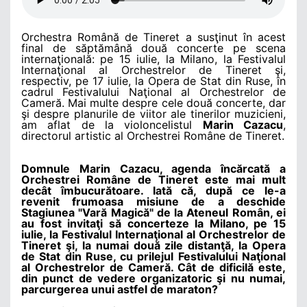
Orchestra Română de Tineret a susţinut în acest
final de săptămână două concerte pe scena
internaţională: pe 15 iulie, la Milano, la Festivalul
Internaţional al Orchestrelor de Tineret şi,
respectiv, pe 17 iulie, la Opera de Stat din Ruse, în
cadrul Festivalului Naţional al Orchestrelor de
Cameră. Mai multe despre cele două concerte, dar
şi despre planurile de viitor ale tinerilor muzicieni,
am aflat de la violoncelistul
Marin Cazacu
,
directorul artistic al Orchestrei Române de Tineret.
Domnule Marin Cazacu, agenda încărcată a
Orchestrei Române de Tineret este mai mult
decât îmbucurătoare. Iată că, după ce le-a
revenit frumoasa misiune de a deschide
Stagiunea "Vară Magică" de la Ateneul Român, ei
au fost invitaţi să concerteze la Milano, pe 15
iulie, la Festivalul Internaţional al Orchestrelor de
Tineret şi, la numai două zile distanţă, la Opera
de Stat din Ruse, cu prilejul Festivalului Naţional
al Orchestrelor de Cameră. Cât de dificilă este,
din punct de vedere organizatoric şi nu numai,
parcurgerea unui astfel de maraton?