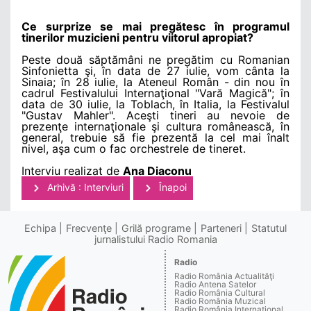
Ce surprize se mai pregătesc în programul
tinerilor muzicieni pentru viitorul apropiat?
Peste două săptămâni ne pregătim cu Romanian
Sinfonietta şi, în data de 27 iulie, vom cânta la
Sinaia; în 28 iulie, la Ateneul Român - din nou în
cadrul Festivalului Internaţional "Vară Magică"; în
data de 30 iulie, la Toblach, în Italia, la Festivalul
"Gustav Mahler". Aceşti tineri au nevoie de
prezenţe internaţionale şi cultura românească, în
general, trebuie să fie prezentă la cel mai înalt
nivel, aşa cum o fac orchestrele de tineret.
Interviu realizat de
Ana Diaconu
Arhivă : Interviuri
Înapoi
Echipa
Frecvenţe
Grilă programe
Parteneri
Statutul
jurnalistului Radio Romania
Radio
Radio România Actualităţi
Radio Antena Satelor
Radio România Cultural
Radio România Muzical
Radio România Internaţional