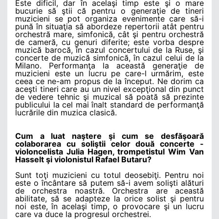
Este dificil, dar în acelaşi timp este şi o mare
bucurie să ştii că pentru o generaţie de tineri
muzicieni se pot organiza evenimente care să-i
pună în situaţia să abordeze repertorii atât pentru
orchestră mare, simfonică, cât şi pentru orchestră
de cameră, cu genuri diferite; este vorba despre
muzică barocă, în cazul concertului de la Ruse, şi
concerte de muzică simfonică, în cazul celui de la
Milano. Performanţa la această generaţie de
muzicieni este un lucru pe care-l urmărim, este
ceea ce ne-am propus de la început. Ne dorim ca
aceşti tineri care au un nivel excepţional din punct
de vedere tehnic şi muzical să poată să prezinte
publicului la cel mai înalt standard de performanţă
lucrările din muzica clasică.
Cum a luat naştere şi cum se desfăşoară
colaborarea cu soliştii celor două concerte -
violoncelista Julia Hagen, trompetistul Wim Van
Hasselt şi violonistul Rafael Butaru?
Sunt toţi muzicieni cu totul deosebiţi. Pentru noi
este o încântare să putem să-i avem solişti alături
de orchestra noastră. Orchestra are această
abilitate, să se adapteze la orice solist şi pentru
noi este, în acelaşi timp, o provocare şi un lucru
care va duce la progresul orchestrei.