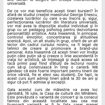
universală.
De ce vor mai beneficia aceşti tineri bursieri? În
afară de studiul creaţiei maestrului George Enescu,
cizelarea lucrărilor cu care s-au înscris şi, sigur,
perfecţionarea lucrărilor din literatura universală,
vor mai avea la dispoziţie studiul individual şi în
grup cu un pedagog psiholog pentru dezvoltarea
personalităţii artistice. Asta înseamnă, în principal,
controlul emoţiilor, concentrarea şi atitudinea
scenică. Apoi, un alt studiu în grup, oferit de un alt
lector din cadrul cursului nostru, va fi legat de
tehnici de creare şi promovare a brand-ului
personal. Asta înseamnă că aceşti tineri vor învăţa
puţin câte puţin să-şi creeze o linie ascendentă în
viaţa lor artistică, să înţeleagă şi după aceea să
facă primii paşi fiind sfătuiţi de lectorul nostru
cum să-şi construiască în timp o carieră. Mă
gândesc că este foarte important pentru tinerii de
orice vârstă, fie ei elevi sau studenţi. De fapt, la
acest curs sunt admişi tineri până la 30 de ani şi
sigur că pot fi admise şi excepţii.
Gala acestui curs de măiestrie va avea loc
sâmbătă, 16 iulie, la Casa de cultură din Mihăileni.
Este prevăzută o variantă de concert şi la conacul
faimos din această localitate sau cea mai
frumoasă variantă ar fi în faţa casei mamei