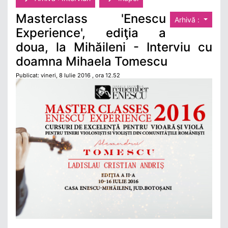
Masterclass 'Enescu
Arhivă :
Experience', ediţia a
doua, la Mihăileni - Interviu cu
doamna Mihaela Tomescu
Publicat: vineri, 8 Iulie 2016 , ora 12.52