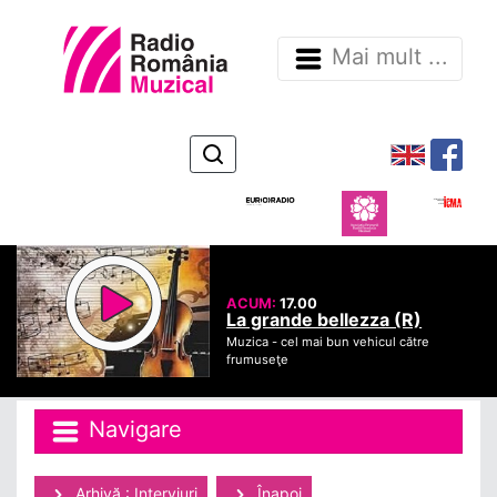
Mai mult ...
ACUM:
17.00
La grande bellezza (R)
Muzica -
cel mai bun vehicul către
frumuseţe
Navigare
Arhivă : Interviuri
Înapoi