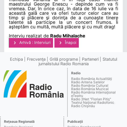
maestrului George Enescu - depinde cum va fi
vremea. Dar, în orice caz, în data de 16 iulie va fi
această gală care va oferi tuturor celor care au
timp şi plăcere şi dorinţa de a cunoaşte tinere
talente să participe la un concert frumos. Îi
aşteptăm cu multă, multă plăcere şi cu mult drag!
Interviu realizat de
Radu Mihalache
Arhivă : Interviuri
Înapoi
Echipa
Frecvenţe
Grilă programe
Parteneri
Statutul
jurnalistului Radio Romania
Radio
Radio România Actualităţi
Radio Antena Satelor
Radio România Cultural
Radio România Muzical
Radio România Internaţional
eTeatru
Radio 3Net "Florian Pitiş"
Teatrul Naţional Radiofonic
Radio Chişinău
Reţeaua Regională
Publicaţii