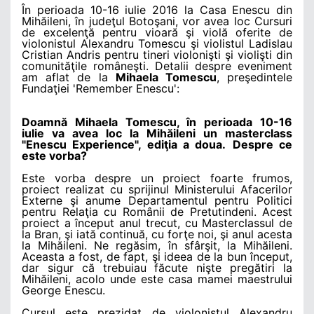
În perioada 10-16 iulie 2016 la Casa Enescu din
Mihăileni, în judeţul Botoşani, vor avea loc Cursuri
de excelenţă pentru vioară şi violă oferite de
violonistul Alexandru Tomescu şi violistul Ladislau
Cristian Andris pentru tineri violonişti şi violişti din
comunităţile româneşti. Detalii despre eveniment
am aflat de la
Mihaela Tomescu
, preşedintele
Fundaţiei 'Remember Enescu':
Doamnă Mihaela Tomescu, în perioada 10-16
iulie va avea loc la Mihăileni un masterclass
"Enescu Experience", ediţia a doua.
Despre ce
este vorba?
Este vorba despre un proiect foarte frumos,
proiect realizat cu sprijinul Ministerului Afacerilor
Externe şi anume Departamentul pentru Politici
pentru Relaţia cu Românii de Pretutindeni. Acest
proiect a început anul trecut, cu Masterclassul de
la Bran, şi iată continuă, cu forţe noi, şi anul acesta
la Mihăileni. Ne regăsim, în sfârşit, la Mihăileni.
Aceasta a fost, de fapt, şi ideea de la bun început,
dar sigur că trebuiau făcute nişte pregătiri la
Mihăileni, acolo unde este casa mamei maestrului
George Enescu.
Cursul este prezidat de violonistul Alexandru