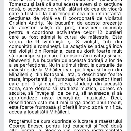
Tomescu şi iată că anul acesta avem şi o secţiune
nouă, o secţiune de violă, alături de cea de vioară
care a fost de la bun început cea mai importantă.
Secţiunea de violă va fi coordonată de violistul
Cristian Andriş. Ne bucurăm de aceste prezenţe
ale acestor solişti de preţ, muzicieni minunaţi
pentru a coordona activitatea celor 12 bursieri
care au fost admişi la cursul de măiestrie. Este
vorba de 9 violonişti şi 3 violişti, toţi din
comunităţile româneşti. La aceştia se adaugă încă
trei violişti din România, care au dorit foarte mult
să participe şi pe care îi considerăm invitaţi şi sunt
bineveniţi. Ne bucurăm de această dorinţă a lor de
a se perfecţiona. Nu în ultimul rând, la cursurile de
măiestrie de la Mihăileni vor participa şi tineri din
Mihăileni şi din Botoşani. Iată, o deschidere foarte
mare, importantă şi frumoasă oferită acestor tineri
care pot fi şi copii, elevi, studenţi din această
zonă, care doresc să studieze muzica, doresc să
asculte, să înveţe şi, de ce nu, să avanseze şi să
aprofundeze nişte cunoştinţe muzicale. Deci,
deschiderea este mult mai largă decât anul trecut,
este foarte frumoasă şi oferită într-o zonă mirifică,
aceea a localităţii Mihăileni.
Programul de curs cuprinde o lucrare a maestrului
George Enescu pentru toţi cursanţii şi încă două
alte lucrări la alegere din creaţia instrumentală