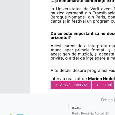
...şi nenumărate conferinţe ext
În Universitatea de Vară avem 
muzica germană din Transilvania
Baroque Nomade" din Paris, domn
cânta şi în festival un program 
De ce este important să ne desc
orizontul?
Acest curent de a interpreta muz
Atunci apar primele formaţii şi 
acest gen de muzică, şi aceasta 
privire, o altfel de înţelegere a 
Alte detalii despre programul Fe
Interviu realizat de
Marina Nede
Arhivă : Interviuri
Înapoi
Echipa
Radio
Radio România Actualităţi