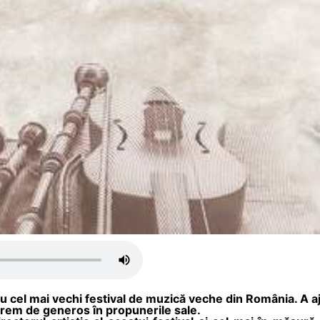
 cel mai vechi festival de muzică veche din România. A aj
trem de generos în propunerile sale.