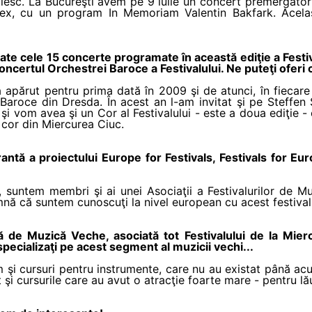
iesc. La Bucureşti avem pe 9 iulie un concert premergător 
, cu un program In Memoriam Valentin Bakfark. Acelaşi
oate cele 15 concerte programate în această ediţie a Festi
ncertul Orchestrei Baroce a Festivalului. Ne puteţi oferi c
a apărut pentru prima dată în 2009 şi de atunci, în fiecare
 Baroce din Dresda. În acest an l-am invitat şi pe Steffe
şi vom avea şi un Cor al Festivalului - este a doua ediţie
 cor din Miercurea Ciuc.
rantă a proiectului Europe for Festivals, Festivals for Eu
untem membri şi ai unei Asociaţii a Festivalurilor de M
amnă că suntem cunoscuţi la nivel european cu acest festival
 de Muzică Veche, asociată tot Festivalului de la Mie
specializaţi pe acest segment al muzicii vechi...
 şi cursuri pentru instrumente, care nu au existat până a
t şi cursurile care au avut o atracţie foarte mare - pentru l