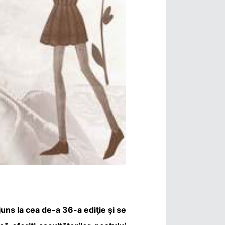
uns la cea de-a 36-a ediţie şi se