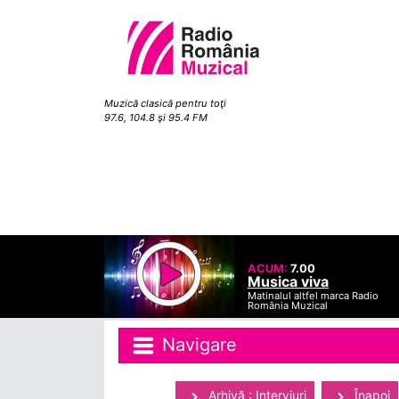
Muzică clasică pentru toţi
97.6, 104.8 şi 95.4 FM
ACUM:
7.00
Musica viva
Matinalul altfel marca Radio
România Muzical
Navigare
Arhivă : Interviuri
Înapoi