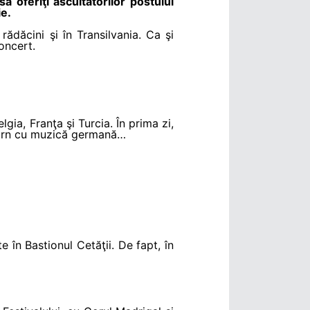
să oferiţi ascultătorilor postului
ie.
ădăcini şi în Transilvania. Ca şi
oncert.
gia, Franţa şi Turcia. În prima zi,
icorn cu muzică germană…
în Bastionul Cetăţii. De fapt, în