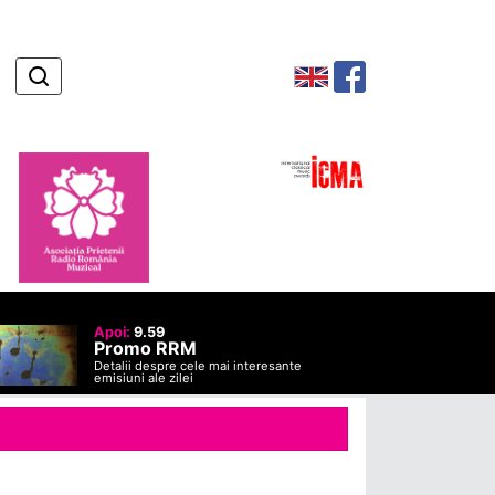
Apoi:
9.59
Promo RRM
Detalii despre cele mai interesante
emisiuni ale zilei