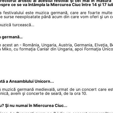
ectorul artistic al acestui festival şi cel mai în măsură 
spre ce se va întâmpla la Miercurea Ciuc între 14 şi 17 iul
a festivalului este muzica germană, care are foarte multe r
e surse neexploatate până acum din care vom oferi şi un c
 muzică turcească…
ema germană…
în acest an - România, Ungaria, Austria, Germania, Elveţia, Bel
ea Miko, cu formaţia Canlar din Ungaria, apoi Formaţia Un
ntă a Ansamblului Unicorn...
u muzică germană medievală, urmat de un concert care este 
inică, avem şi concerte de seară, de la ora 10.
? Şi nu numai în Miercurea Ciuc...