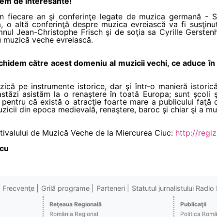
rem de interesante!
în fiecare an şi conferinţe legate de muzica germană - S
, o altă conferinţă despre muzica evreiască va fi susţinu
ul Jean-Christophe Frisch şi de soţia sa Cyrille Gerstenh
cu muzică veche evreiască.
hidem către acest domeniu al muzicii vechi, ce aduce în p
ică pe instrumente istorice, dar şi într-o manieră istorică
astăzi asistăm la o renaştere în toată Europa; sunt şcoli ş
pentru că există o atracţie foarte mare a publicului faţă d
muzicii din epoca medievală, renaştere, baroc şi chiar şi a muz
stivalului de Muzică Veche de la Miercurea Ciuc:
http://reg
lcu
Frecvenţe
Grilă programe
Parteneri
Statutul jurnalistului Radi
Reţeaua Regională
Publicaţii
România Regional
Politica Rom