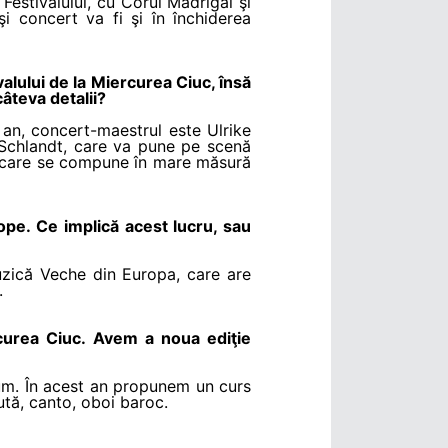
Festivalului, cu Corul Madrigal şi
 concert va fi şi în închiderea
valului de la Miercurea Ciuc, însă
âteva detalii?
 an, concert-maestrul este Ulrike
n Schlandt, care va pune pe scenă
 - care se compune în mare măsură
rope. Ce implică acest lucru, sau
uzică Veche din Europa, care are
.
rcurea Ciuc. Avem a noua ediţie
cum. În acest an propunem un curs
ăută, canto, oboi baroc.