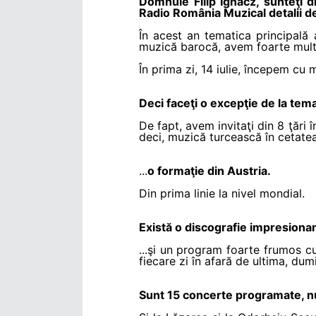
Domnule Filip Ignacz, sunteţi dir
Radio România Muzical detalii de
În acest an tematica principală 
muzică barocă, avem foarte mult
În prima zi, 14 iulie, începem cu
Deci faceţi o excepţie de la t
De fapt, avem invitaţi din 8 ţări 
deci, muzică turcească în cetat
...
o formaţie din Austria.
Din prima linie la nivel mondial.
Există o discografie impresiona
...şi un program foarte frumos c
fiecare zi în afară de ultima, dum
Sunt 15 concerte programate, nu