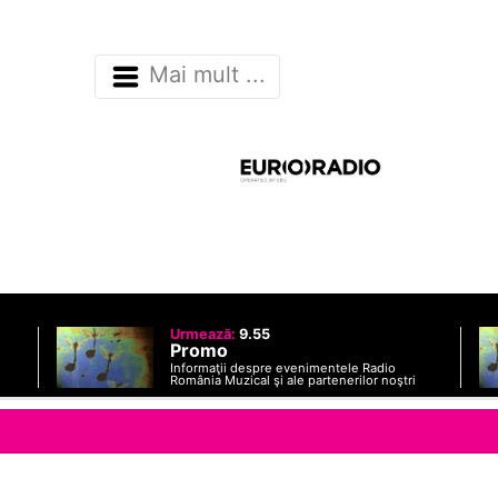
Mai mult ...
Urmează:
9.55
Promo
Informaţii despre evenimentele Radio
România Muzical şi ale partenerilor noştri