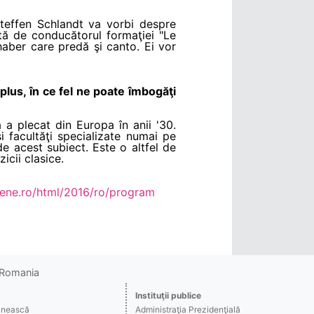
teffen Schlandt va vorbi despre
tă de conducătorul formaţiei "Le
aber care predă şi canto. Ei vor
lus, în ce fel ne poate îmbogăţi
 a plecat din Europa în anii '30.
i facultăţi specializate numai pe
e acest subiect. Este o altfel de
icii clasice.
izene.ro/html/2016/ro/program
o Romania
Instituţii publice
ânească
Administraţia Prezidenţială