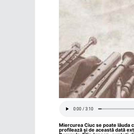
Miercurea Ciuc se poate lăuda cu
profilează şi de această dată ex