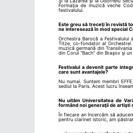
Şi la Lăzarea şi la Odorheiu Secu
Formaţia de muzică veche Codex
festivalului.
Este greu să treceţi în revistă t
ne interesează în mod special Co
Orchestra Barocă a Festivalului 
Titze, co-fondator al Orchestrei
muzică germană din Transilvania 
din Corul "Bach" din Braşov şi un
Festivalul a devenit parte integ
care sunt avantajele?
Nu numai. Suntem membri EFFE, s
sediul la Paris. Acest lucru înse
Nu uităm Universitatea de Vară
formând noi generaţii de artişti 
În fiecare an încercăm să aducem
pentru clarinet istoric, am păstra