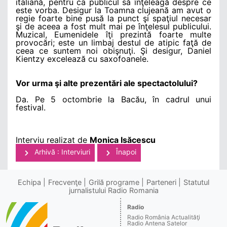
italiană, pentru ca publicul să înţeleagă despre ce
este vorba. Desigur la Toamna clujeană am avut o
regie foarte bine pusă la punct şi spaţiul necesar
şi de aceea a fost mult mai pe înţelesul publicului.
Muzical, Eumenidele îţi prezintă foarte multe
provocări; este un limbaj destul de atipic faţă de
ceea ce suntem noi obişnuţi. Şi desigur, Daniel
Kientzy excelează cu saxofoanele.
Vor urma şi alte prezentări ale spectactolului?
Da. Pe 5 octombrie la Bacău, în cadrul unui
festival.
Interviu realizat de
Monica Isăcescu
Arhivă : Interviuri
Înapoi
Echipa
Frecvenţe
Grilă programe
Parteneri
Statutul
jurnalistului Radio Romania
Radio
Radio România Actualităţi
Radio Antena Satelor