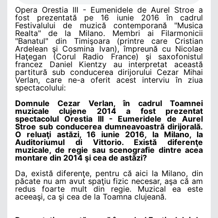
Opera Orestia III - Eumenidele de Aurel Stroe a
fost prezentată pe 16 iunie 2016 în cadrul
Festivalului de muzică contemporană "Musica
Realta" de la Milano. Membri ai Filarmonicii
"Banatul" din Timişoara (printre care Cristian
Ardelean şi Cosmina Ivan), împreună cu Nicolae
Haţegan (Corul Radio France) şi saxofonistul
francez Daniel Kientzy au interpretat această
partitură sub conducerea dirijorului Cezar Mihai
Verlan, care ne-a oferit acest interviu în ziua
spectacolului:
Domnule Cezar Verlan, în cadrul Toamnei
muzicale clujene 2014 a fost prezentat
spectacolul Orestia III - Eumeridele de Aurel
Stroe sub conducerea dumneavoastră dirijorală.
O reluaţi astăzi, 16 iunie 2016, la Milano, la
Auditoriumul di Vittorio. Există diferenţe
muzicale, de regie sau scenografie dintre acea
montare din 2014 şi cea de astăzi?
Da, există diferenţe, pentru că aici la Milano, din
păcate nu am avut spaţiu fizic necesar, aşa că am
redus foarte mult din regie. Muzical ea este
aceeaşi, ca şi cea de la Toamna clujeană.