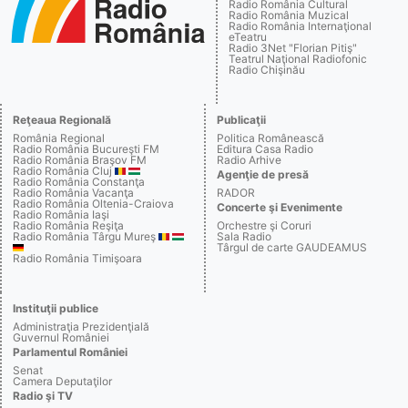
Radio România Cultural
Radio România Muzical
Radio România Internaţional
eTeatru
Radio 3Net "Florian Pitiş"
Teatrul Naţional Radiofonic
Radio Chişinău
Reţeaua Regională
Publicaţii
România Regional
Politica Românească
Radio România Bucureşti FM
Editura Casa Radio
Radio România Braşov FM
Radio Arhive
Radio România Cluj
Agenţie de presă
Radio România Constanţa
Radio România Vacanţa
RADOR
Radio România Oltenia-Craiova
Concerte şi Evenimente
Radio România Iaşi
Radio România Reşiţa
Orchestre şi Coruri
Radio România Târgu Mureş
Sala Radio
Târgul de carte GAUDEAMUS
Radio România Timişoara
Instituţii publice
Administraţia Prezidenţială
Guvernul României
Parlamentul României
Senat
Camera Deputaţilor
Radio şi TV