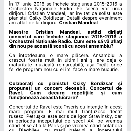
În 17 iunie 2016 se încheie stagiunea 2015-2016 a
Orchestrei Naţionale Radio. Pe scenă vor urca
dirijorul Cristian Mandeal, iar invitat ca solist este
pianistul Csiky Boldiszar. Detalii despre eveniment
am aflat de la dirijorul
Cristian Mandeal
.
Maestre Cristian Mandeal, astăzi dirijaţi
concertul care închide stagiunea 2015-2016 a
Orchestrei Naţionale Radio. Cum este să vă aflaţi
din nou pe această scenă cu acest ansamblu?
Ca întotdeauna, o mare plăcere. Ansamblul a
crescut foarte mult în ultimii ani şi are deja o
maturitate muzicală remarcabilă, aşa încât orice
fel de program nou cu ei îmi face o mare bucurie.
Colaboraţi cu pianistul Csiky Bordizsar şi
propuneţi un concert deosebit, Concertul de
Ravel. Cum decurg repetiţiile şi cum
funcţionează această lucrare?
Concertul de Ravel este înscris cu intenţie în acest
mare program. E mai mult franţuzesc decât
rusesc. Petruşka este scris de Igor Stravinsky, dar
în perioada începutului de secol XX, pe vremea
când el se afla la Paris şi pe vremea când colabora
cu Diaghilev, cu marii balerini ai începutului