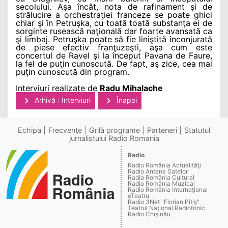
secolului. Aşa încât, nota de rafinament şi de
strălucire a orchestraţiei franceze se poate ghici
chiar şi în Petruşka, cu toată toată substanţa ei de
sorginte rusească naţională dar foarte avansată ca
şi limbaj. Petruşka poate să fie liniştită înconjurată
de piese efectiv franţuzeşti, aşa cum este
concertul de Ravel şi la început Pavana de Faure,
la fel de puţin cunoscută. De fapt, aş zice, cea mai
puţin cunoscută din program.
Interviuri realizate de
Radu Mihalache
Arhivă : Interviuri
Înapoi
Echipa
Frecvenţe
Grilă programe
Parteneri
Statutul
jurnalistului Radio Romania
Radio
Radio România Actualităţi
Radio Antena Satelor
Radio România Cultural
Radio România Muzical
Radio România Internaţional
eTeatru
Radio 3Net "Florian Pitiş"
Teatrul Naţional Radiofonic
Radio Chişinău