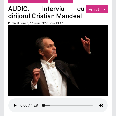
AUDIO. Interviu cu
Arhivă :
dirijorul Cristian Mandeal
Publicat: vineri, 17 Iunie 2016 , ora 10.47