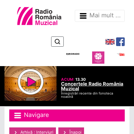
Mai mult ...
ACUM:
13.30
Concertele Radio România
Muzical
Înregistrări recente din fonoteca
noastră
Navigare
Arhivă : Interviuri
Înapoi