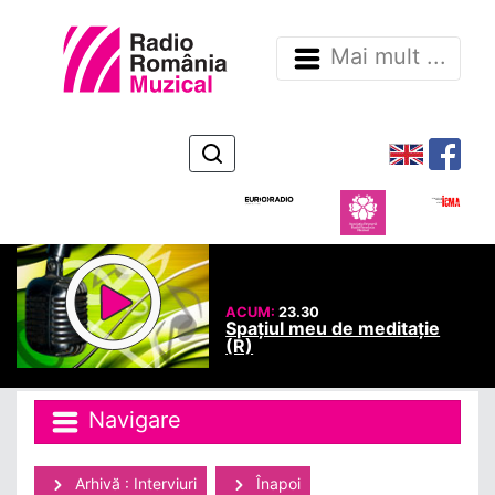
Mai mult ...
ACUM:
23.30
Spațiul meu de meditație
(R)
Navigare
Arhivă : Interviuri
Înapoi