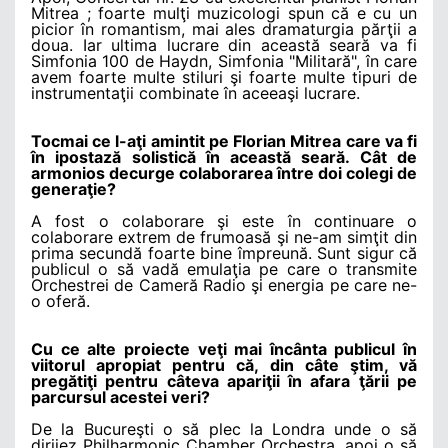
Mitrea ; foarte mulţi muzicologi spun că e cu un
picior în romantism, mai ales dramaturgia părţii a
doua. Iar ultima lucrare din această seară va fi
Simfonia 100 de Haydn, Simfonia "Militară", în care
avem foarte multe stiluri şi foarte multe tipuri de
instrumentaţii combinate în aceeaşi lucrare.
Tocmai ce l-aţi amintit pe Florian Mitrea care va fi
în ipostază solistică în această seară. Cât de
armonios decurge colaborarea între doi colegi de
generaţie?
A fost o colaborare şi este în continuare o
colaborare extrem de frumoasă şi ne-am simţit din
prima secundă foarte bine împreună. Sunt sigur că
publicul o să vadă emulaţia pe care o transmite
Orchestrei de Cameră Radio şi energia pe care ne-
o oferă.
Cu ce alte proiecte veţi mai încânta publicul în
viitorul apropiat pentru că, din câte ştim, vă
pregătiţi pentru câteva apariţii în afara ţării pe
parcursul acestei veri?
De la Bucureşti o să plec la Londra unde o să
dirijez Philharmonic Chamber Orchestra, apoi o să