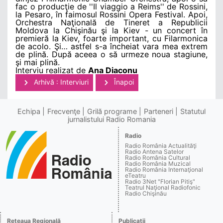
fac o producţie de ''Il viaggio a Reims'' de Rossini,
la Pesaro, în faimosul Rossini Opera Festival. Apoi,
Orchestra Naţională de Tineret a Republicii
Moldova la Chişinău şi la Kiev - un concert în
premieră la Kiev, foarte important, cu Filarmonica
de acolo. Şi… astfel s-a încheiat vara mea extrem
de plină. După aceea o să urmeze noua stagiune,
şi mai plină.
Interviu realizat de
Ana Diaconu
Arhivă : Interviuri
Înapoi
Echipa
Frecvenţe
Grilă programe
Parteneri
Statutul
jurnalistului Radio Romania
Radio
Radio România Actualităţi
Radio Antena Satelor
Radio România Cultural
Radio România Muzical
Radio România Internaţional
eTeatru
Radio 3Net "Florian Pitiş"
Teatrul Naţional Radiofonic
Radio Chişinău
Reţeaua Regională
Publicaţii