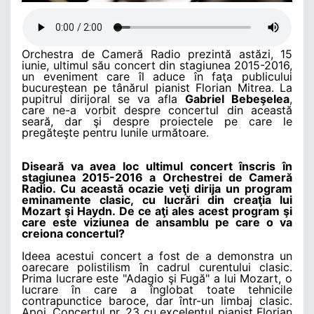
Orchestra de Cameră Radio prezintă astăzi, 15
iunie, ultimul său concert din stagiunea 2015-2016,
un eveniment care îl aduce în faţa publicului
bucureştean pe tânărul pianist Florian Mitrea. La
pupitrul dirijoral se va afla
Gabriel Bebe
ş
elea
,
care ne-a vorbit despre concertul din această
seară, dar şi despre proiectele pe care le
pregăteşte pentru lunile următoare.
Diseară va avea loc ultimul concert înscris în
stagiunea 2015-2016 a Orchestrei de Cameră
Radio. Cu această ocazie veţi dirija un program
eminamente clasic, cu lucrări din creaţia lui
Mozart şi Haydn. De ce aţi ales acest program şi
care este viziunea de ansamblu pe care o va
creiona concertul?
Ideea acestui concert a fost de a demonstra un
oarecare polistilism în cadrul curentului clasic.
Prima lucrare este "Adagio şi Fugă" a lui Mozart, o
lucrare în care a înglobat toate tehnicile
contrapunctice baroce, dar într-un limbaj clasic.
Apoi, Concertul nr. 23 cu excelentul pianist Florian