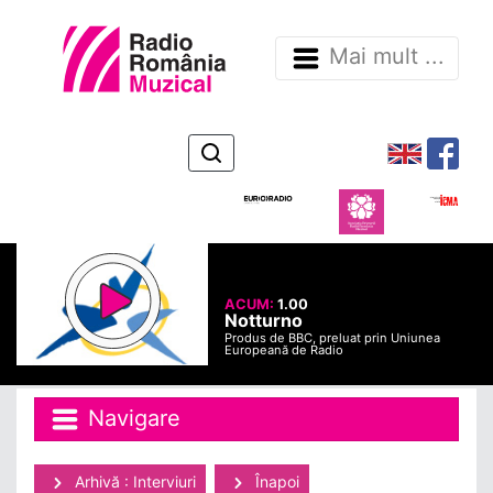
Mai mult ...
ACUM:
1.00
Notturno
Produs de BBC, preluat prin Uniunea
Europeană de Radio
Navigare
Arhivă : Interviuri
Înapoi