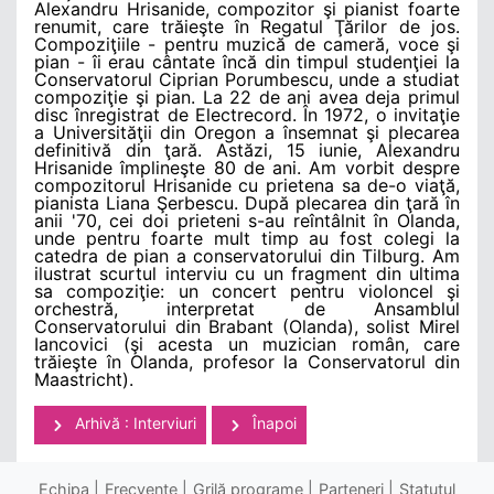
Alexandru Hrisanide, compozitor şi pianist foarte
renumit, care trăieşte în Regatul Ţărilor de jos.
Compoziţiile - pentru muzică de cameră, voce şi
pian - îi erau cântate încă din timpul studenţiei la
Conservatorul Ciprian Porumbescu, unde a studiat
compoziţie şi pian. La 22 de ani avea deja primul
disc înregistrat de Electrecord. În 1972, o invitaţie
a Universităţii din Oregon a însemnat şi plecarea
definitivă din ţară. Astăzi, 15 iunie, Alexandru
Hrisanide împlineşte 80 de ani. Am vorbit despre
compozitorul Hrisanide cu prietena sa de-o viaţă,
pianista Liana Şerbescu. După plecarea din ţară în
anii '70, cei doi prieteni s-au reîntâlnit în Olanda,
unde pentru foarte mult timp au fost colegi la
catedra de pian a conservatorului din Tilburg. Am
ilustrat scurtul interviu cu un fragment din ultima
sa compoziţie: un concert pentru violoncel şi
orchestră, interpretat de Ansamblul
Conservatorului din Brabant (Olanda), solist Mirel
Iancovici (şi acesta un muzician român, care
trăieşte în Olanda, profesor la Conservatorul din
Maastricht).
Arhivă : Interviuri
Înapoi
Echipa
Frecvenţe
Grilă programe
Parteneri
Statutul