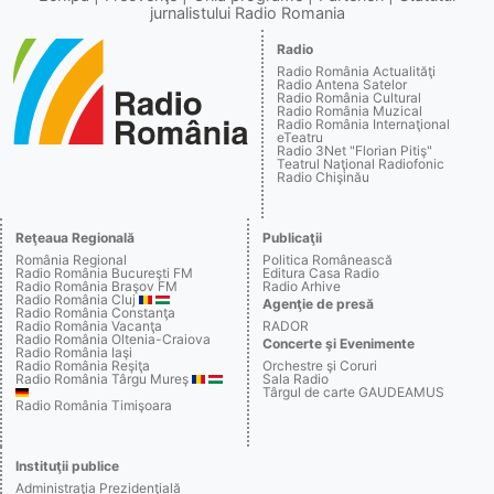
jurnalistului Radio Romania
Radio
Radio România Actualităţi
Radio Antena Satelor
Radio România Cultural
Radio România Muzical
Radio România Internaţional
eTeatru
Radio 3Net "Florian Pitiş"
Teatrul Naţional Radiofonic
Radio Chişinău
Reţeaua Regională
Publicaţii
România Regional
Politica Românească
Radio România Bucureşti FM
Editura Casa Radio
Radio România Braşov FM
Radio Arhive
Radio România Cluj
Agenţie de presă
Radio România Constanţa
Radio România Vacanţa
RADOR
Radio România Oltenia-Craiova
Concerte şi Evenimente
Radio România Iaşi
Radio România Reşiţa
Orchestre şi Coruri
Radio România Târgu Mureş
Sala Radio
Târgul de carte GAUDEAMUS
Radio România Timişoara
Instituţii publice
Administraţia Prezidenţială