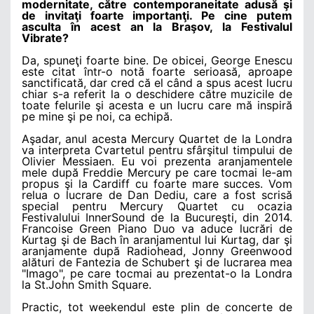
modernitate, către contemporaneitate adusă şi
de invitaţi foarte importanţi. Pe cine putem
asculta în acest an la Braşov, la Festivalul
Vibrate?
Da, spuneţi foarte bine. De obicei, George Enescu
este citat într-o notă foarte serioasă, aproape
sanctificată, dar cred că el când a spus acest lucru
chiar s-a referit la o deschidere către muzicile de
toate felurile şi acesta e un lucru care mă inspiră
pe mine şi pe noi, ca echipă.
Aşadar, anul acesta Mercury Quartet de la Londra
va interpreta Cvartetul pentru sfârşitul timpului de
Olivier Messiaen. Eu voi prezenta aranjamentele
mele după Freddie Mercury pe care tocmai le-am
propus şi la Cardiff cu foarte mare succes. Vom
relua o lucrare de Dan Dediu, care a fost scrisă
special pentru Mercury Quartet cu ocazia
Festivalului InnerSound de la Bucureşti, din 2014.
Francoise Green Piano Duo va aduce lucrări de
Kurtag şi de Bach în aranjamentul lui Kurtag, dar şi
aranjamente după Radiohead, Jonny Greenwood
alături de Fantezia de Schubert şi de lucrarea mea
"Imago", pe care tocmai au prezentat-o la Londra
la St.John Smith Square.
Practic, tot weekendul este plin de concerte de