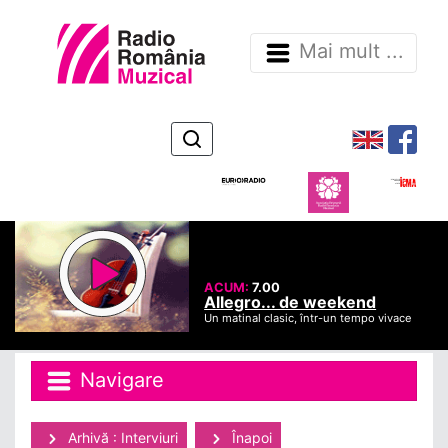
Mai mult ...
ACUM:
7.00
Allegro... de weekend
Un matinal clasic, într-un tempo vivace
Navigare
Arhivă : Interviuri
Înapoi