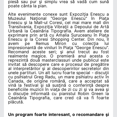
piesă sau pur şi simplu vrea să vadă cum sună
poate cânta la pian.
Alte evenimente conexe sunt Expoziţia Enescu a
Muzeului Naţional "George Enescu" în Piaţa
Enescu şi la Mall-ul Coresi, cel mai mare mall din
Transilvania, Expoziţia Vibraţii a Depoului de Artă
Urbană la Ceainăria Tipografia. Avem ateliere de
exprimare prin artă cu Amalia Suruceanu în Piaţa
Enescu şi la Coresi Shopping Center. Din nou, îl
avem pe Remus Miron cu colecţia lui
impresionantă de viniluri în Piaţa "George Enescu".
Recomand aceste seri; şi anul trecut au fost
realmente magice. O premieră anul acesta o
reprezintă două masterclassuri unde publicul este
invitat să descopere care e procesul de pregătire
al interpretărilor şi al descoperirilor secretelor din
unele partituri. Un alt lucru foarte special - discuţii
cu psihiatrul Greg Radu, un mare psihiatru activ în
Canada, de origine română, care a acceptat să
vină la festival şi să susţină o conferinţă despre
beneficiile muzicii în viaţa de zi cu zi şi va avea şi
o discuţie informală cu pianistul Robin Green la
Ceainăria Tipografia, care cred că va fi foarte
plăcută.
Un program foarte interesant, o recomandare şi