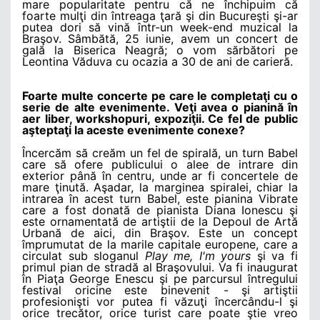
mare popularitate pentru că ne închipuim că
foarte mulţi din întreaga ţară şi din Bucureşti şi-ar
putea dori să vină într-un week-end muzical la
Braşov. Sâmbătă, 25 iunie, avem un concert de
gală la Biserica Neagră; o vom sărbători pe
Leontina Văduva cu ocazia a 30 de ani de carieră.
Foarte multe concerte pe care le completaţi cu o
serie de alte evenimente. Veţi avea o pianină în
aer liber, workshopuri, expoziţii. Ce fel de public
aşteptaţi la aceste evenimente conexe?
Încercăm să creăm un fel de spirală, un turn Babel
care să ofere publicului o alee de intrare din
exterior până în centru, unde ar fi concertele de
mare ţinută. Aşadar, la marginea spiralei, chiar la
intrarea în acest turn Babel, este pianina Vibrate
care a fost donată de pianista Diana Ionescu şi
este ornamentată de artiştii de la Depoul de Artă
Urbană de aici, din Braşov. Este un concept
împrumutat de la marile capitale europene, care a
circulat sub sloganul
Play me, I
'm yours
şi va fi
primul pian de stradă al Braşovului. Va fi inaugurat
în Piaţa George Enescu şi pe parcursul întregului
festival oricine este binevenit - şi artiştii
profesionişti vor putea fi văzuţi încercându-l şi
orice trecător, orice turist care poate ştie vreo