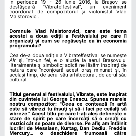
În perioada 19 - 26 iunie 2016, la Braşov se
desfăşoară "Vibrate!festival", un eveniment
coordonat de compozitorul şi violonistul Vlad
Maistorovici.
Domnule Vlad Maistorovici, care este tema
acestei a doua ediţii a Festivalului pe care îl
organizaţi şi cum se regăseşte ea în economia
programului?
Cea de-a doua ediţie a Vibrate!festival se numeşte
Air
şi, într-un fel, e o aluzie la aerul Braşovului
literalmente şi simbolic; adică ne lăsăm inspiraţi de
natura care înconjoară acest oraş minunat şi, în
acelaşi timp, de aerul său arhitectural, de aerul său
cultural.
Titlul general al festivalului, Vibrate, este inspirat
din cuvintele lui George Enescu. Spunea marele
nostru compozitor: "Ceea ce contează în artă
este să vibrezi tu însuţi şi să-i faci pe ceilalţi să
vibreze." Acest titlu pe care l-aţi ales defineşte o
stare de spirit pe care încercaţi să o creaţi cu
muzici cât se poate de diverse. Pe afiş am întâlnit
lucrări de Messiaen, Kurtag, Dan Dediu, Freddie
Mercury… o deschidere frumoasă către