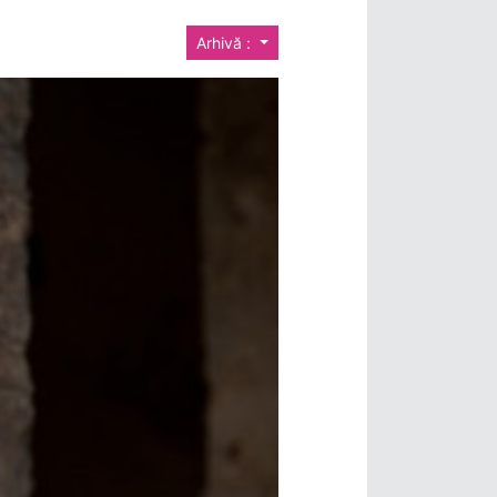
Arhivă :