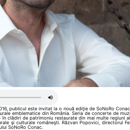
016, publicul este invitat la o nouă ediţie de SoNoRo Conac
cturale emblematice din România. Seria de concerte de muz
în clădiri de patrimoniu restaurate din mai multe regiuni ale
urale şi culturale româneşti. Răzvan Popovici, directorul 
tului SoNoRo Conac.