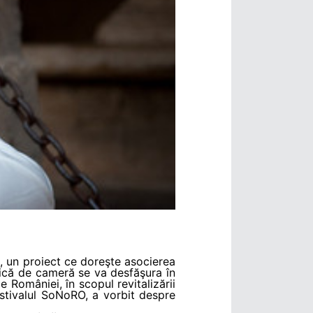
, un proiect ce doreşte asocierea
ică de cameră se va desfăşura în
 României, în scopul revitalizării
Festivalul SoNoRO, a vorbit despre