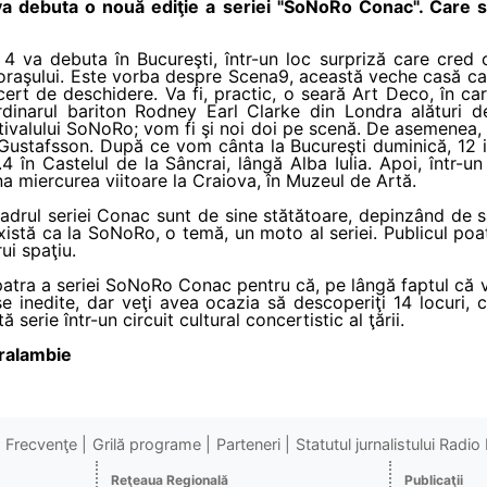
va debuta o nouă ediţie a seriei "SoNoRo Conac". Care su
 va debuta în Bucureşti, într-un loc surpriză care cred că
 oraşului. Este vorba despre Scena9, această veche casă ca
ert de deschidere. Va fi, practic, o seară Art Deco, în ca
dinarul bariton Rodney Earl Clarke din Londra alături d
tivalului SoNoRo; vom fi şi noi doi pe scenă. De asemenea,
k Gustafsson. După ce vom cânta la Bucureşti duminică, 12 i
în Castelul de la Sâncrai, lângă Alba Iulia. Apoi, într-un
a miercurea viitoare la Craiova, în Muzeul de Artă.
drul seriei Conac sunt de sine stătătoare, depinzând de sal
stă ca la SoNoRo, o temă, un moto al seriei. Publicul poat
ui spaţiu.
atra a seriei SoNoRo Conac pentru că, pe lângă faptul că v
inedite, dar veţi avea ocazia să descoperiţi 14 locuri, cl
ă serie într-un circuit cultural concertistic al ţării.
ralambie
Frecvenţe
Grilă programe
Parteneri
Statutul jurnalistului Radi
Reţeaua Regională
Publicaţii