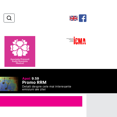
Apoi:
9.59
Promo RRM
Detalii despre cele mai interesante
emisiuni ale zilei