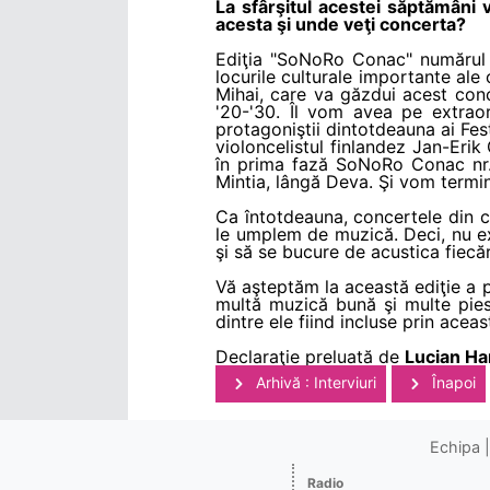
La sfârşitul acestei săptămâni 
acesta şi unde veţi concerta?
Ediţia "SoNoRo Conac" numărul 4
locurile culturale importante ale
Mihai, care va găzdui acest conc
'20-'30. Îl vom avea pe extraor
protagoniştii dintotdeauna ai Fes
violoncelistul finlandez Jan-Eri
în prima fază SoNoRo Conac nr.4 
Mintia, lângă Deva. Şi vom termin
Ca întotdeauna, concertele din ca
le umplem de muzică. Deci, nu exi
şi să se bucure de acustica fiecăr
Vă aşteptăm la această ediţie a p
multă muzică bună şi multe piese 
dintre ele fiind incluse prin aceast
Declaraţie preluată de
Lucian Ha
Arhivă : Interviuri
Înapoi
Echipa
Radio