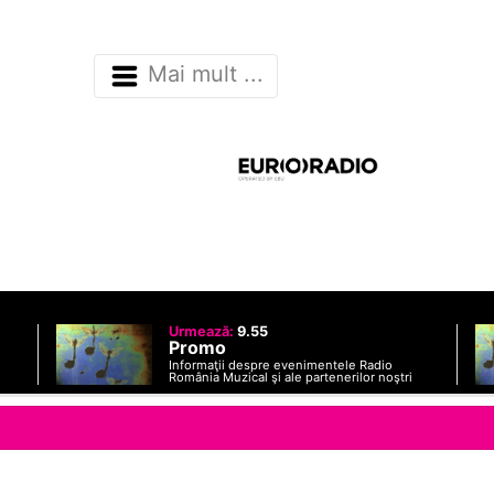
Mai mult ...
Urmează:
9.55
Promo
Informaţii despre evenimentele Radio
România Muzical şi ale partenerilor noştri