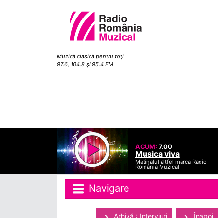
Muzică clasică pentru toţi
97.6, 104.8 şi 95.4 FM
ACUM:
7.00
Musica viva
Matinalul altfel marca Radio
România Muzical
Navigare
Arhivă : Interviuri
Înapoi