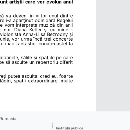
nt artiştii care vor evolua anul
 va deveni în viitor unul dintre
re i-a aparţinut odinioară Regelui
re vom interpreta muzică din anii
e noi. Diana Ketler şi cu mine -
 violonista Anna-Liisa Bezrodny şi
unie, vor urma încă trei concerte
 conac fantastic, conac-castel la
oanele, sălile şi spaţiile pe care
e să asculte un repertoriu diferit
eţi putea asculta, cred eu, foarte
ădiri, spaţii extraordinare, multe
o Romania
Instituţii publice