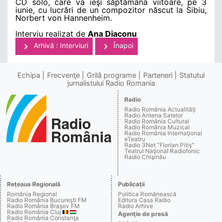
CD solo, care va ieşi săptămâna viitoare, pe 3
iunie, cu lucrări de un compozitor născut la Sibiu,
Norbert von Hannenheim.
Interviu realizat de
Ana Diaconu
Arhivă : Interviuri
Înapoi
Echipa
Frecvenţe
Grilă programe
Parteneri
Statutul
jurnalistului Radio Romania
Radio
Radio România Actualităţi
Radio Antena Satelor
Radio România Cultural
Radio România Muzical
Radio România Internaţional
eTeatru
Radio 3Net "Florian Pitiş"
Teatrul Naţional Radiofonic
Radio Chişinău
Reţeaua Regională
Publicaţii
România Regional
Politica Românească
Radio România Bucureşti FM
Editura Casa Radio
Radio România Braşov FM
Radio Arhive
Radio România Cluj
Agenţie de presă
Radio România Constanţa