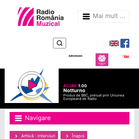
Mai mult ...
ACUM:
1.00
Notturno
Produs de BBC, preluat prin Uniunea
Europeană de Radio
Navigare
Arhivă : Interviuri
Înapoi