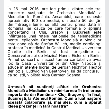
În 26 mai 2016, are loc primul dintre cele trei
concerte susţinute de Orchestra Mondială a
Medicilor în România. Ansamblul, care reuneşte
aproximativ 100 de medici, din peste 50 de ţări
din întreaga lume, se află pentru prima dată în
România, iar cauza pe care formaţia o sprijină
concertând la Cluj, Braşov şi Bucureşti este
înfiinţarea unei reţele naţionale de telemedicină
pentru epilepsie. Orchestra Mondială a Medicilor
este condusă de Stefan Willich, medic cardiolog,
profesor în medicină la Centrul Medical Universitar
Charité din Berlin şi fost preşedinte al
Conservatorului de Muzică Hanns Eisler din Berlin.
Primul concert din acest turneu caritabil va avea
loc la Casa Universitarilor din Cluj- Napoca şi
aduce în atenţie lucrări de Şerban Nichifor, Hector
Berlioz şi Ludwig van Beethoven. Îşi dă concursul,
ca solistă, violista Aida Carmen Soanea.
Urmează să susţineţi alături de Orchestra
Mondială a Medicilor un mini-turneu în trei oraşe
importante din România - Cluj, Braşov şi, în final,
Bucureşti, la Ateneul Român. Cum a luat naştere
această colaborare şi, mai ales, cum a apărut
ideea prezenţei în ţara noastră?