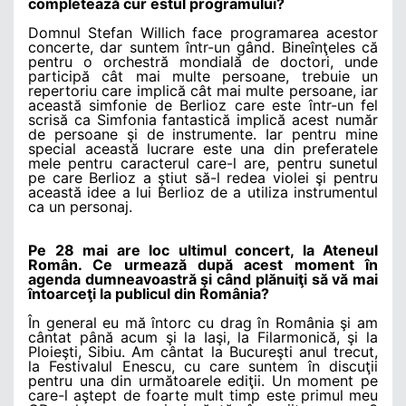
completează cur estul programului?
Domnul Stefan Willich face programarea acestor
concerte, dar suntem într-un gând. Bineînţeles că
pentru o orchestră mondială de doctori, unde
participă cât mai multe persoane, trebuie un
repertoriu care implică cât mai multe persoane, iar
această simfonie de Berlioz care este într-un fel
scrisă ca Simfonia fantastică implică acest număr
de persoane şi de instrumente. Iar pentru mine
special această lucrare este una din preferatele
mele pentru caracterul care-l are, pentru sunetul
pe care Berlioz a ştiut să-l redea violei şi pentru
această idee a lui Berlioz de a utiliza instrumentul
ca un personaj.
Pe 28 mai are loc ultimul concert, la Ateneul
Român. Ce urmează după acest moment în
agenda dumneavoastră şi când plănuiţi să vă mai
întoarceţi la publicul din România?
În general eu mă întorc cu drag în România şi am
cântat până acum şi la Iaşi, la Filarmonică, şi la
Ploieşti, Sibiu. Am cântat la Bucureşti anul trecut,
la Festivalul Enescu, cu care suntem în discuţii
pentru una din următoarele ediţii. Un moment pe
care-l aştept de foarte mult timp este primul meu