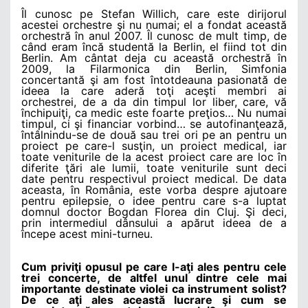
Îl cunosc pe Stefan Willich, care este dirijorul
acestei orchestre şi nu numai; el a fondat această
orchestră în anul 2007. Îl cunosc de mult timp, de
când eram încă studentă la Berlin, el fiind tot din
Berlin. Am cântat deja cu această orchestră în
2009, la Filarmonica din Berlin, Simfonia
concertantă şi am fost întotdeauna pasionată de
ideea la care aderă toţi aceşti membri ai
orchestrei, de a da din timpul lor liber, care, vă
închipuiţi, ca medic este foarte preţios… Nu numai
timpul, ci şi financiar vorbind… se autofinanţează,
întâlnindu-se de două sau trei ori pe an pentru un
proiect pe care-l susţin, un proiect medical, iar
toate veniturile de la acest proiect care are loc în
diferite ţări ale lumii, toate veniturile sunt deci
date pentru respectivul proiect medical. De data
aceasta, în România, este vorba despre ajutoare
pentru epilepsie, o idee pentru care s-a luptat
domnul doctor Bogdan Florea din Cluj. Şi deci,
prin intermediul dânsului a apărut ideea de a
începe acest mini-turneu.
Cum priviţi opusul pe care l-aţi ales pentru cele
trei concerte, de altfel unul dintre cele mai
importante destinate violei ca instrument solist?
De ce aţi ales această lucrare şi cum se