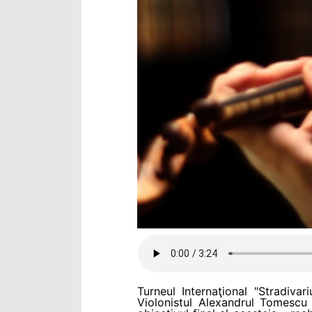
Turneul Internaţional "Stradiv
Violonistul Alexandrul Tomescu n