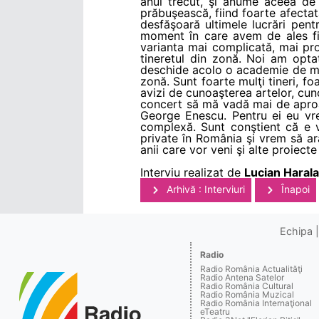
anul trecut, şi anume aceea de 
prăbuşească, fiind foarte afectată
desfăşoară ultimele lucrări pen
moment în care avem de ales fi
varianta mai complicată, mai pr
tineretul din zonă. Noi am opt
deschide acolo o academie de mu
zonă. Sunt foarte mulţi tineri, foa
avizi de cunoaşterea artelor, cuno
concert să mă vadă mai de aproap
George Enescu. Pentru ei eu vre
complexă. Sunt conştient că e v
private în România şi vrem să ar
anii care vor veni şi alte proiecte
Interviu realizat de
Lucian Haral
Arhivă : Interviuri
Înapoi
Echipa
Radio
Radio România Actualităţi
Radio Antena Satelor
Radio România Cultural
Radio România Muzical
Radio România Internaţional
eTeatru