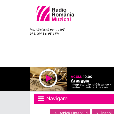
Muzică clasică pentru toţi
97.6, 104.8 şi 95.4 FM
ACUM:
10.00
Arpeggio
Interpretul zilei și Glissando -
pentru o zi relaxată de vară
Navigare
Arhivă : Interviuri
Înapoi