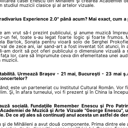
abilitarea casei Enescu din Mihăileni şi crearea Academiei
 studiul muzicii clasice şi al artelor vizuale.
adivarius Experience 2.0" până acum? Mai exact, cum a p
 am vrut să-l prezint publicului, şi anume muzică împreu
Într-un fel, toate s-au legat foarte logic şi foarte frumos
la Bartok, Sonata pentru vioară solo de Serghei Prokofi
rval de zece ani, iar sand-art a fost inventat tot atunci, în 
Mi-am dorit să pot oferi publicului o dimensiune vizuală a 
faţa lor, care să împrumute ceva din efemeritatea unei audiţ
a muzicii.
stabilită. Urmează Braşov - 21 mai, Bucureşti - 23 mai ş.a
e concertelor?
nd; este un parteneriat cu Institutul Cultural Român. Vor f
lim. Şi, în afara turneului, voi fi prezent şi în China la început
auză socială. Fundaţiile Remember Enescu şi Pro Patri
 Academiei de Muzică şi Arte Vizuale "George Enescu", u
uale. De ce aţi ales să continuaţi anul acesta un astfel de d
 şi de Mihăileni a avut două componente. Prima dintre ele