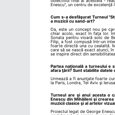
obiectivul final al acesteia - re
Enescu", un centru de excelenţă în
Cum s-a desfăşurat Turneul "Str
a muzicii cu sand-art?
Da, este un concept nou pe care
chiar acolo, exact în faţa lor. 
Sonata pentru vioară solo de Be
Filip, a fost compusă într-un inte
foarte directă una cu cealaltă. 
care să se nască exact atunci, în 
se inspire direct din sensibilitate
Partea naţională a turneului e 
afara ţării? Sunt stabilite datel
Urmează a fi anunţate foarte curâ
la Paris, Londra, Tel Aviv şi Ierusa
Turneul are şi anul acesta o c
Enescu din Mihăileni şi crearea
muzicii clasice şi al artelor viz
Proiectul legat de George Enescu