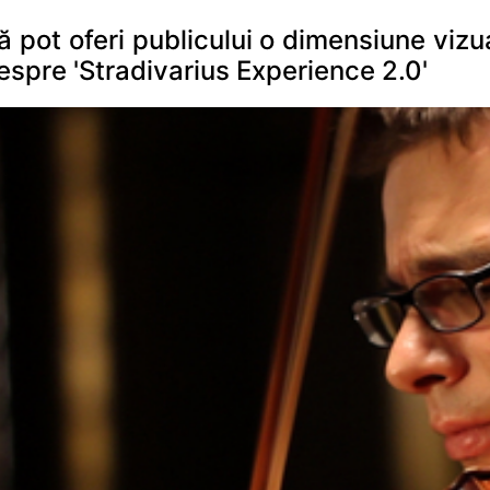
 pot oferi publicului o dimensiune vizua
pre 'Stradivarius Experience 2.0'