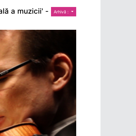
lă a muzicii' -
Arhivă :