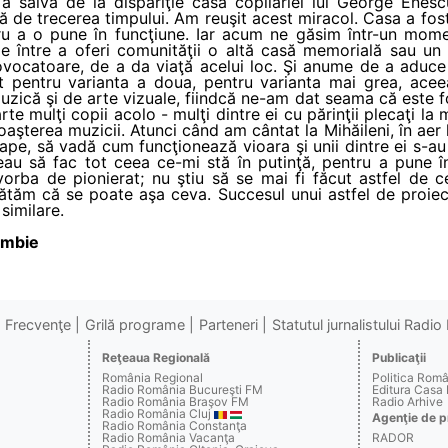
a salva de la dispariţie casa copilăriei lui George Enesc
 de trecerea timpului. Am reuşit acest miracol. Casa a fost 
tru a o pune în funcţiune. Iar acum ne găsim într-un mom
e între a oferi comunităţii o altă casă memorială sau un
ovocatoare, de a da viaţă acelui loc. Şi anume de a aduce
at pentru varianta a doua, pentru varianta mai grea, ace
zică şi de arte vizuale, fiindcă ne-am dat seama că este f
rte mulţi copii acolo - mulţi dintre ei cu părinţii plecaţi la
aşterea muzicii. Atunci când am cântat la Mihăileni, în aer l
e, să vadă cum funcţionează vioara şi unii dintre ei s-au 
au să fac tot ceea ce-mi stă în putinţă, pentru a pune î
orba de pionierat; nu ştiu să se mai fi făcut astfel de c
ătăm că se poate aşa ceva. Succesul unui astfel de proiect 
 similare.
ambie
Frecvenţe
Grilă programe
Parteneri
Statutul jurnalistului Radi
Reţeaua Regională
Publicaţii
România Regional
Politica Rom
Radio România Bucureşti FM
Editura Casa
Radio România Braşov FM
Radio Arhive
Radio România Cluj
Agenţie de p
Radio România Constanţa
Radio România Vacanţa
RADOR