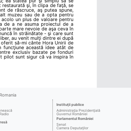
u; ea stătea pur şi simplu să se
restaurată şi, în clipa de faţă, se
ent de răscruce, aş putea spune,
 alt muzeu sau de a opta pentru
 acolo un plus de valoare pentru
ea de a ne asuma proiectul de a
oarte mare nevoie de aşa ceva în
 muncă în străinătate - şi care sunt
iber, au venit mulţi dintre ei după
oferit să-mi cânte Hora Unirii de
n funcţiune această idee atât de
entre exclusiv bazate pe fonduri
pilot sunt sigur că va inspira în
o Romania
Instituţii publice
ânească
Administraţia Prezidenţială
 Radio
Guvernul României
Parlamentul României
resă
Senat
Camera Deputaţilor