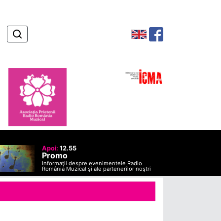
Apoi:
12.55
Promo
Informaţii despre evenimentele Radio
România Muzical şi ale partenerilor noştri