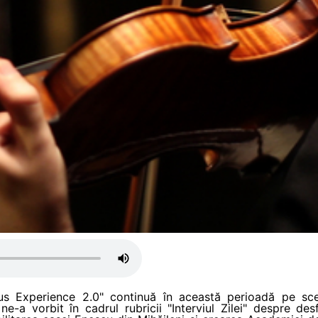
arius Experience 2.0" continuă în această perioadă pe s
e-a vorbit în cadrul rubricii "Interviul Zilei" despre des