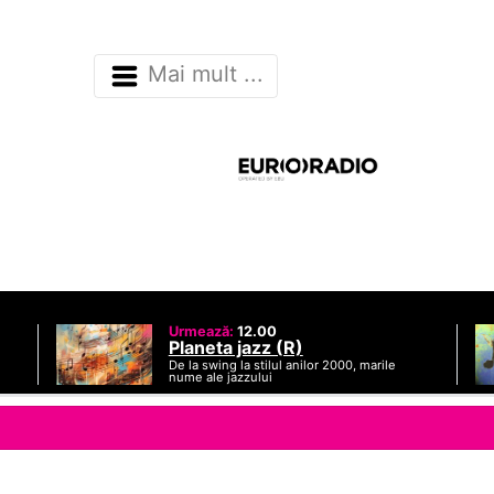
Mai mult ...
Urmează:
12.00
Planeta jazz (R)
De la swing la stilul anilor 2000, marile
nume ale jazzului