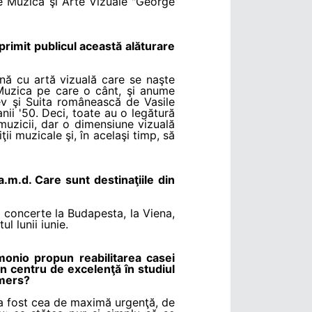
 de Muzică şi Arte Vizuale "George
rimit publicul această alăturare
nă cu artă vizuală care se naşte
. Muzica pe care o cânt, şi anume
ev şi Suita românească de Vasile
anii '50. Deci, toate au o legătură
muzicii, dar o dimensiune vizuală
ii muzicale şi, în acelaşi timp, să
.m.d. Care sunt destinaţiile din
i concerte la Budapesta, la Viena,
ul lunii iunie.
monio propun reabilitarea casei
n centru de excelenţă în studiul
emers?
 a fost cea de maximă urgenţă, de