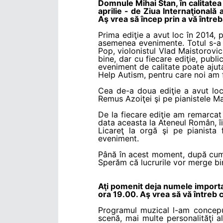
Domnule Mihai Stan, în calitatea
aprilie - de Ziua Internaţională a
Aş vrea să încep prin a vă întreb
Prima ediţie a avut loc în 2014, 
asemenea evenimente. Totul s-a d
Pop, violonistul Vlad Maistorovic
bine, dar cu fiecare ediţie, publ
eveniment de calitate poate ajuta
Help Autism, pentru care noi am 
Cea de-a doua ediţie a avut loc 
Remus Azoiţei şi pe pianistele M
De la fiecare ediţie am remarcat 
data aceasta la Ateneul Român, î
Licareţ la orgă şi pe pianista
eveniment.
Până în acest moment, după cum a
Sperăm că lucrurile vor merge bine
Aţi pomenit deja numele importa
ora 19.00. Aş vrea să vă întreb 
Programul muzical l-am conceput
scenă, mai multe personalităţi al