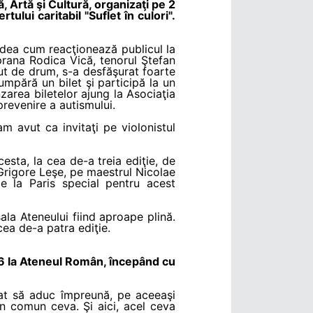
 Artă şi Cultură, organizaţi pe 2
tului caritabil "Suflet în culori".
vedea cum reacţionează publicul la
prana Rodica Vică, tenorul Ştefan
put de drum, s-a desfăşurat foarte
umpără un bilet şi participă la un
zarea biletelor ajung la Asociaţia
revenire a autismului.
m avut ca invitaţi pe violonistul
esta, la cea de-a treia ediţie, de
Grigore Leşe, pe maestrul Nicolae
e la Paris special pentru acest
la Ateneului fiind aproape plină.
cea de-a patra ediţie.
16 la Ateneul Român, începând cu
cat să aduc împreună, pe aceeaşi
 în comun ceva. Şi aici, acel ceva