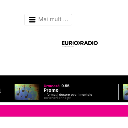
Mai mult ...
Urmează:
9.55
Promo
d
Informaţii despre evenimentele
o
partenerilor noştri