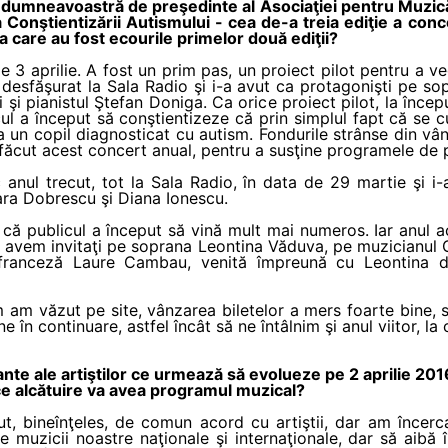
 dumneavoastră de preşedinte al Asociaţiei pentru Muzică,
 Conştientizării Autismului - cea de-a treia ediţie a concer
a care au fost ecourile primelor două ediţii?
pe 3 aprilie. A fost un prim pas, un proiect pilot pentru a 
esfăşurat la Sala Radio şi i-a avut ca protagonişti pe so
i şi pianistul Ştefan Doniga. Ca orice proiect pilot, la înce
icul a început să conştientizeze că prin simplul fapt că se c
 un copil diagnosticat cu autism. Fondurile strânse din vân
făcut acest concert anual, pentru a susţine programele de p
anul trecut, tot la Sala Radio, în data de 29 martie şi i-a
ara Dobrescu şi Diana Ionescu.
că publicul a început să vină mult mai numeros. Iar anul ac
i avem invitaţi pe soprana Leontina Văduva, pe muzicianul 
 franceză Laure Cambau, venită împreună cu Leontina d
m văzut pe site, vânzarea biletelor a mers foarte bine, sa
 în continuare, astfel încât să ne întâlnim şi anul viitor, la 
nte ale artiştilor ce urmează să evolueze pe 2 aprilie 20
ce alcătuire va avea programul muzical?
, bineînţeles, de comun acord cu artiştii, dar am încer
e muzicii noastre naţionale şi internaţionale, dar să aibă