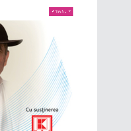
Arhivă :