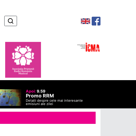
Apoi:
9.59
Promo RRM
Detalii despre cele mai interesante
emisiuni ale zilei