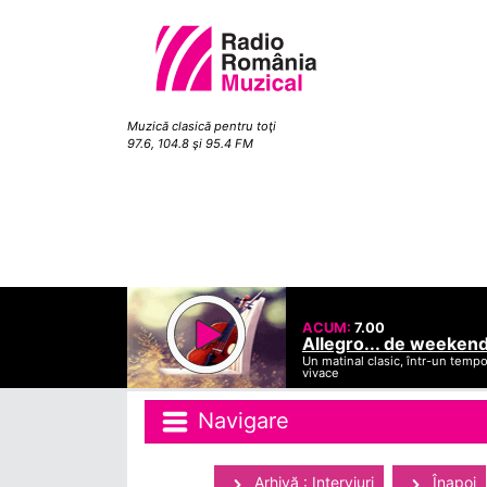
Muzică clasică pentru toţi
97.6, 104.8 şi 95.4 FM
ACUM:
7.00
Allegro... de weeken
Un matinal clasic, într-un temp
vivace
Navigare
Arhivă : Interviuri
Înapoi