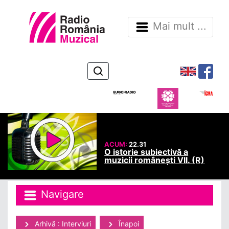
Mai mult ...
ACUM:
22.31
O istorie subiectivă a
muzicii românești VII. (R)
Navigare
Arhivă : Interviuri
Înapoi