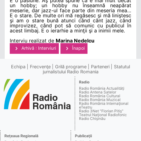
E o pasiune. Aş putea spune că e mai mult decât
un hobby; un hobby nu înseamnă neapărat
meserie, dar jazz-ul face parte din meseria mea…
E o stare. De multe ori mă regăsesc şi mă liniştesc
şi am o stare bună atunci când cânt jazz, când
improvizez, când pot să comunic cu publicul în
acest limbaj. E o ierarhie a minţii şi a inimii mele.
Interviu realizat de
Marina Nedelcu
Arhivă : Interviuri
Înapoi
Echipa
Frecvenţe
Grilă programe
Parteneri
Statutul
jurnalistului Radio Romania
Radio
Radio România Actualităţi
Radio Antena Satelor
Radio România Cultural
Radio România Muzical
Radio România Internaţional
eTeatru
Radio 3Net "Florian Pitiş"
Teatrul Naţional Radiofonic
Radio Chişinău
Reţeaua Regională
Publicaţii