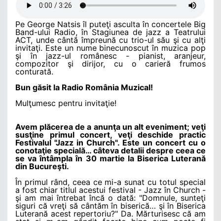
Pe George Natsis îl puteţi asculta în concertele Big
Band-ului Radio, în Stagiunea de jazz a Teatrului
ACT, unde cântă împreună cu trio-ul său şi cu alţi
invitaţi. Este un nume binecunoscut în muzica pop
şi în jazz-ul românesc - pianist, aranjeur,
compozitor şi dirijor, cu o carieră frumos
conturată.
Bun găsit la Radio România Muzical!
Mulţumesc pentru invitaţie!
Avem plăcerea de a anunţa un alt eveniment; veţi
susţine primul concert, veţi deschide practic
Festivalul "Jazz in Church". Este un concert cu o
conotaţie specială… câteva detalii despre ceea ce
se va întâmpla în 30 martie la Biserica Luterană
din Bucureşti.
În primul rând, ceea ce mi-a sunat cu totul special
a fost chiar titlul acestui festival - Jazz în Church -
şi am mai întrebat încă o dată: "Domnule, sunteţi
siguri că vreţi să cântăm în biserică… şi în Biserica
Luterană acest repertoriu?" Da. Mărturisesc că am