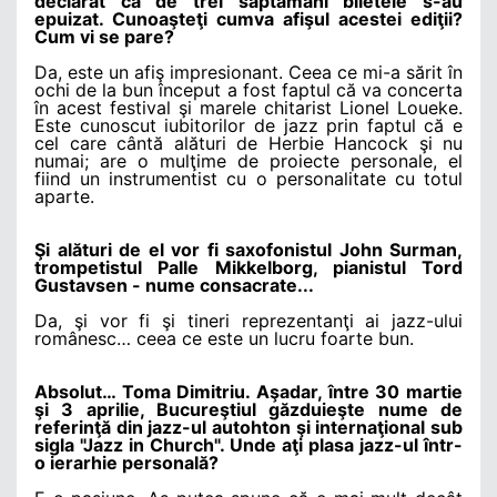
declarat că de trei săptămâni biletele s-au
epuizat. Cunoaşteţi cumva afişul acestei ediţii?
Cum vi se pare?
Da, este un afiş impresionant. Ceea ce mi-a sărit în
ochi de la bun început a fost faptul că va concerta
în acest festival şi marele chitarist Lionel Loueke.
Este cunoscut iubitorilor de jazz prin faptul că e
cel care cântă alături de Herbie Hancock şi nu
numai; are o mulţime de proiecte personale, el
fiind un instrumentist cu o personalitate cu totul
aparte.
Şi alături de el vor fi saxofonistul John Surman,
trompetistul Palle Mikkelborg, pianistul Tord
Gustavsen - nume consacrate...
Da, şi vor fi şi tineri reprezentanţi ai jazz-ului
românesc… ceea ce este un lucru foarte bun.
Absolut… Toma Dimitriu. Aşadar, între 30 martie
şi 3 aprilie, Bucureştiul găzduieşte nume de
referinţă din jazz-ul autohton şi internaţional sub
sigla "Jazz in Church". Unde aţi plasa jazz-ul într-
o ierarhie personală?