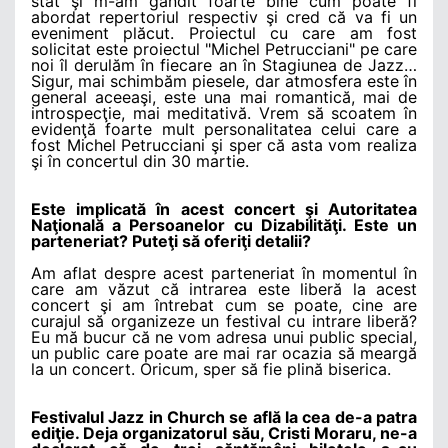
stat şi m-am gândit foarte bine cum poate fi
abordat repertoriul respectiv şi cred că va fi un
eveniment plăcut. Proiectul cu care am fost
solicitat este proiectul "Michel Petrucciani" pe care
noi îl derulăm în fiecare an în Stagiunea de Jazz…
Sigur, mai schimbăm piesele, dar atmosfera este în
general aceeaşi, este una mai romantică, mai de
introspecţie, mai meditativă. Vrem să scoatem în
evidenţă foarte mult personalitatea celui care a
fost Michel Petrucciani şi sper că asta vom realiza
şi în concertul din 30 martie.
Este implicată în acest concert şi Autoritatea
Naţională a Persoanelor cu Dizabilităţi. Este un
parteneriat? Puteţi să oferiţi detalii?
Am aflat despre acest parteneriat în momentul în
care am văzut că intrarea este liberă la acest
concert şi am întrebat cum se poate, cine are
curajul să organizeze un festival cu intrare liberă?
Eu mă bucur că ne vom adresa unui public special,
un public care poate are mai rar ocazia să meargă
la un concert. Oricum, sper să fie plină biserica.
Festivalul Jazz in Church se află la cea de-a patra
ediţie. Deja organizatorul său, Cristi Moraru, ne-a