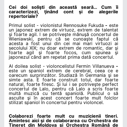
Cei doi solişti din această seară… Cum îi
caracterizezi, ţinând cont şi de alegerile
repertoriale?
Primul solist - violonistul Rennosuke Fukuda
-
este
un japonez extrem de virtuoz, extrem de talentat
şi foarte agil. I se potriveşte mănuşă concertul de
Wieniawski, pentru că se cunoaşte faptul că
acesta a fost unui din cei mai mari virtuozi ai
secolului XIX; nu doar extrem de romantic, dar şi
foarte agil şi foarte focos, cum spunea şi
japonezul când am repetat prima dată concertul.
Al doilea solist - violoncelistul Fermin Villanueva
-
este un spaniol extrem de cerebral, ceea ce e
oarecum surprinzător. Studiază în Germania şi se
simte asta. E foarte construit totul, dar foarte
natural, foarte firesc. Şi lui i se potriveşte perfect
concertul de Lalo, pentru că Lalo a scris foarte
multă muzică cu tentă spaniolă. Publicul o să
asculte şi în acest concert foarte mult folclor
stilizat spaniol în concertul pentru violoncel.
Colaborezi foarte mult cu muzicienii tineri.
Amintesc aici şi de colaborarea cu Orchestra de
Tineret din Moldova şi Orchestra Română de