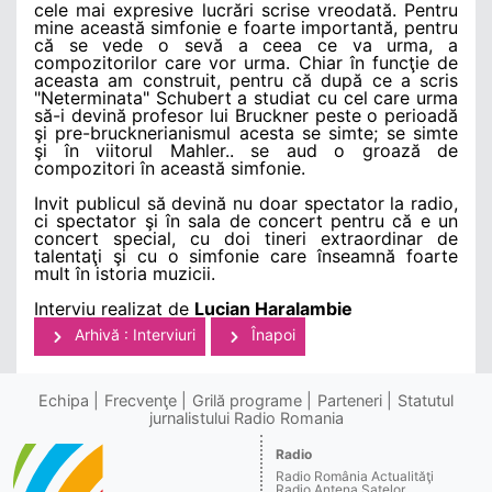
cele mai expresive lucrări scrise vreodată. Pentru
mine această simfonie e foarte importantă, pentru
că se vede o sevă a ceea ce va urma, a
compozitorilor care vor urma. Chiar în funcţie de
aceasta am construit, pentru că după ce a scris
"Neterminata" Schubert a studiat cu cel care urma
să-i devină profesor lui Bruckner peste o perioadă
şi pre-brucknerianismul acesta se simte; se simte
şi în viitorul Mahler.. se aud o groază de
compozitori în această simfonie.
Invit publicul să devină nu doar spectator la radio,
ci spectator şi în sala de concert pentru că e un
concert special, cu doi tineri extraordinar de
talentaţi şi cu o simfonie care înseamnă foarte
mult în istoria muzicii.
Interviu realizat de
Lucian Haralambie
Arhivă : Interviuri
Înapoi
Echipa
Frecvenţe
Grilă programe
Parteneri
Statutul
jurnalistului Radio Romania
Radio
Radio România Actualităţi
Radio Antena Satelor