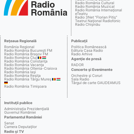
Radio România Cultural
Radio România Muzical
Radio România Internaţional
eTeatru
Radio 3Net "Florian Pitiş"
Teatrul Naţional Radiofonic
Radio Chişinău
Reţeaua Regională
Publicaţii
România Regional
Politica Românească
Radio România Bucureşti FM
Editura Casa Radio
Radio România Braşov FM
Radio Arhive
Radio România Cluj
Agenţie de presă
Radio România Constanţa
Radio România Vacanţa
RADOR
Radio România Oltenia-Craiova
Concerte şi Evenimente
Radio România Iaşi
Radio România Reşiţa
Orchestre şi Coruri
Radio România Târgu Mureş
Sala Radio
Târgul de carte GAUDEAMUS
Radio România Timişoara
Instituţii publice
Administraţia Prezidenţială
Guvernul României
Parlamentul României
Senat
Camera Deputaţilor
Radio şi TV