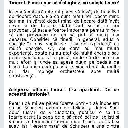
Tineret. E mai uşor să dialoghezi cu soliştii tineri?
În egală măsură mie-mi place să învăţ de la solişti
de fiecare dată. Fie că sunt mai tineri decât mine
sau mai în vârstă decât mine, de fiecare dată învăţ
ceva şi de fiecare dată sunt supus la noi
provocări. Şi asta e foarte important pentru mine -
să am provocări noi ca să pot să merg mai
departe. Consider că tinerii, în general, aduc o
energie în plus, suplinesc lipsa de experienţă cu
multă energie. Or, cei care au mai multă
experienţă, poate nu au atât de multă energie sau
poate ştiu unde să o pună, unde să depună mai
mult efort şi unde să apese puţin pe pedala de
frână. La tineri energia asta e exacerbată de multe
ori, dar împinge orchestrele spre multă
consistenţă.
Alegerea ultimei lucrări ţi-a aparţinut. De ce
această simfonie?
Pentru că mi se părea foarte potrivit să încheiem
cu un Schubert extrem de delicat şi duios. Sunt
două lucrări de virtuozitate, publicul o să fie
foarte atent la ceea ce o să facă cei doi solişti şi
voiam să terminăm într-un mod foarte delicat şi
suav. Iar "Neterminata" de Schubert e una dintre