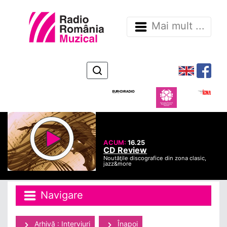
Mai mult ...
ACUM:
16.25
CD Review
Noutăţile discografice din zona clasic,
jazz&more
Navigare
Arhivă : Interviuri
Înapoi