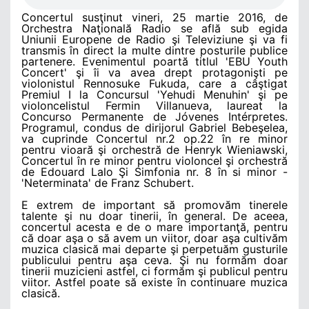
Concertul susţinut vineri, 25 martie 2016, de
Orchestra Naţională Radio se află sub egida
Uniunii Europene de Radio şi Televiziune şi va fi
transmis în direct la multe dintre posturile publice
partenere. Evenimentul poartă titlul 'EBU Youth
Concert' şi îi va avea drept protagonişti pe
violonistul Rennosuke Fukuda, care a câştigat
Premiul I la Concursul 'Yehudi Menuhin' şi pe
violoncelistul Fermin Villanueva, laureat la
Concurso Permanente de Jóvenes Intérpretes.
Programul, condus de dirijorul Gabriel Bebeşelea,
va cuprinde Concertul nr.2 op.22 în re minor
pentru vioară şi orchestră de Henryk Wieniawski,
Concertul în re minor pentru violoncel şi orchestră
de Edouard Lalo Şi Simfonia nr. 8 în si minor -
'Neterminata' de Franz Schubert.
E extrem de important să promovăm tinerele
talente şi nu doar tinerii, în general. De aceea,
concertul acesta e de o mare importanţă, pentru
că doar aşa o să avem un viitor, doar aşa cultivăm
muzica clasică mai departe şi perpetuăm gusturile
publicului pentru aşa ceva. Şi nu formăm doar
tinerii muzicieni astfel, ci formăm şi publicul pentru
viitor. Astfel poate să existe în continuare muzica
clasică.