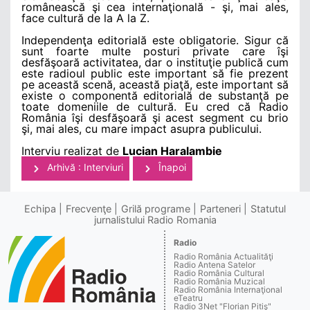
românească şi cea internaţională - şi, mai ales,
face cultură de la A la Z.
Independenţa editorială este obligatorie. Sigur că
sunt foarte multe posturi private care îşi
desfăşoară activitatea, dar o instituţie publică cum
este radioul public este important să fie prezent
pe această scenă, această piaţă, este important să
existe o componentă editorială de substanţă pe
toate domeniile de cultură. Eu cred că Radio
România îşi desfăşoară şi acest segment cu brio
şi, mai ales, cu mare impact asupra publicului.
Interviu realizat de
Lucian Haralambie
Arhivă : Interviuri
Înapoi
Echipa
Frecvenţe
Grilă programe
Parteneri
Statutul
jurnalistului Radio Romania
Radio
Radio România Actualităţi
Radio Antena Satelor
Radio România Cultural
Radio România Muzical
Radio România Internaţional
eTeatru
Radio 3Net "Florian Pitiş"