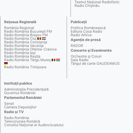
Teatrul Naţional Radiofonic
Radio Chişinău
Reţeaua Regională
Publicaţii
România Regional
Politica Românească
Radio România Bucureşti FM
Editura Casa Radio
Radio România Braşov FM
Radio Arhive
Radio România Cluj
Agenţie de presă
Radio România Constanţa
Radio România Vacanţa
RADOR
Radio România Oltenia-Craiova
Concerte şi Evenimente
Radio România Iaşi
Radio România Reşiţa
Orchestre şi Coruri
Radio România Târgu Mureş
Sala Radio
Târgul de carte GAUDEAMUS
Radio România Timişoara
Instituţii publice
Administraţia Prezidenţială
Guvernul României
Parlamentul României
Senat
Camera Deputaţilor
Radio şi TV
Radio România
Televiziunea Română
Consiliul Naţional al Audiovizualului