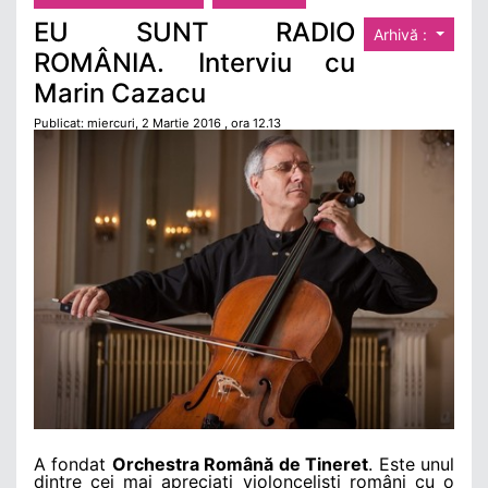
EU SUNT RADIO
Arhivă :
ROMÂNIA. Interviu cu
Marin Cazacu
Publicat: miercuri, 2 Martie 2016 , ora 12.13
A fondat
Orchestra Română de Tineret
. Este unul
dintre cei mai apreciaţi violoncelişti români cu o