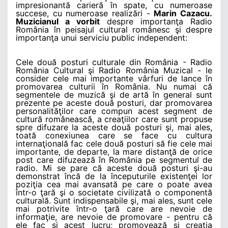
impresionantă carieră în spate, cu numeroase
succese, cu numeroase realizări -
Marin Cazacu
.
Muzicianul a vorbit
despre importanţa Radio
România în peisajul cultural românesc şi despre
importanţa unui serviciu public independent:
Cele două posturi culturale din România - Radio
România Cultural şi Radio România Muzical - le
consider cele mai importante vârfuri de lance în
promovarea culturii în România. Nu numai că
segmentele de muzică şi de artă în general sunt
prezente pe aceste două posturi, dar promovarea
personalităţilor care compun acest segment de
cultură românească, a creaţiilor care sunt propuse
spre difuzare la aceste două posturi şi, mai ales,
toată conexiunea care se face cu cultura
internaţională fac cele două posturi să fie cele mai
importante, de departe, la mare distanţă de orice
post care difuzează în România pe segmentul de
radio. Mi se pare că aceste două posturi şi-au
demonstrat încă de la începuturile existenţei lor
poziţia cea mai avansată pe care o poate avea
într-o ţară şi o societate civilizată o componentă
culturală. Sunt indispensabile şi, mai ales, sunt cele
mai potrivite într-o ţară care are nevoie de
informaţie, are nevoie de promovare - pentru că
ele fac şi acest lucru; promovează şi creaţia