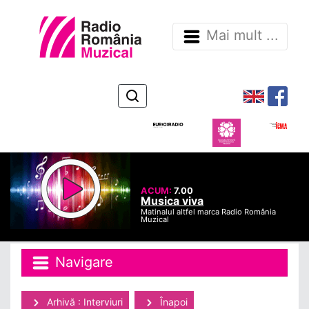
Mai mult ...
ACUM:
7.00
Musica viva
Matinalul altfel marca Radio România
Muzical
Navigare
Arhivă : Interviuri
Înapoi