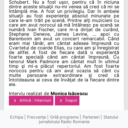
Schubert. Nu a fost uşor, pentru că în niciuna
dintre aceste situaţii nu-mi venea să cred că mi se
întâmplă mie. A fost un privilegiu. Dar în ambele
situaţii au fost experienţe absolut minunate pe
care le-am trăit pe scenă. Printre alţi muzicieni cu
care am avut norocul să mă întâlnesc pe scenă se
numără Ivan Fischer, care m-a dirijat de curând,
Stephane Deneve, James Levine, … apoi cu
Barenboim am avut un concert remarcabil. Când
eram mai tânăr, am cântat adesea împreună cu
Cvartetul de coarde Elias, cu care am şi înregistrat
de altfel. A fost de fiecare dată o experienţă
foarte specială când am cântat împreună. Cu
tenorul Mark Padmore am cântat mult în ultimul
timp şi mi-a plăcut repertoriul. Am fost foarte
norocos pentru că am avut ocazia să cânt cu
multe persoane extraordinare şi cred că
întotdeauna ai ceva de învăţat de la fiecare dintre
ele.
Interviu realizat de
Monica Isăcescu
Arhivă : Interviuri
Înapoi
Echipa
Frecvenţe
Grilă programe
Parteneri
Statutul
jurnalistului Radio Romania