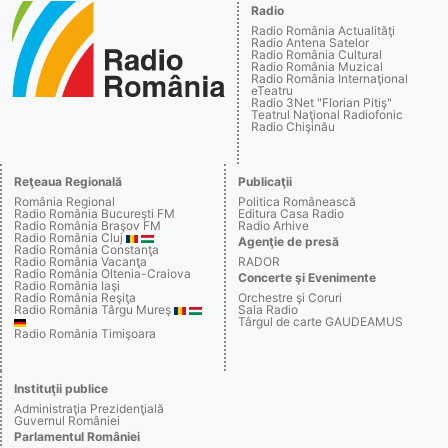
Radio
Radio România Actualităţi
Radio Antena Satelor
Radio România Cultural
Radio România Muzical
Radio România Internaţional
eTeatru
Radio 3Net "Florian Pitiş"
Teatrul Naţional Radiofonic
Radio Chişinău
Reţeaua Regională
Publicaţii
România Regional
Politica Românească
Radio România Bucureşti FM
Editura Casa Radio
Radio România Braşov FM
Radio Arhive
Radio România Cluj
Agenţie de presă
Radio România Constanţa
Radio România Vacanţa
RADOR
Radio România Oltenia-Craiova
Concerte şi Evenimente
Radio România Iaşi
Radio România Reşiţa
Orchestre şi Coruri
Radio România Târgu Mureş
Sala Radio
Târgul de carte GAUDEAMUS
Radio România Timişoara
Instituţii publice
Administraţia Prezidenţială
Guvernul României
Parlamentul României