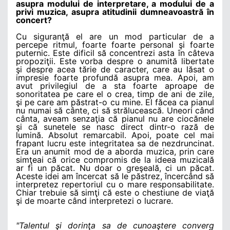
asupra modului de interpretare, a modului de a
privi muzica, asupra atitudinii dumneavoastră în
concert?
Cu siguranţă el are un mod particular de a
percepe ritmul, foarte foarte personal şi foarte
puternic. Este dificil să concentrezi asta în câteva
propoziţii. Este vorba despre o anumită libertate
şi despre acea tărie de caracter, care au lăsat o
impresie foarte profundă asupra mea. Apoi, am
avut privilegiul de a sta foarte aproape de
sonoritatea pe care el o crea, timp de ani de zile,
şi pe care am păstrat-o cu mine. El făcea ca pianul
nu numai să cânte, ci să strălucească. Uneori când
cânta, aveam senzaţia că pianul nu are ciocănele
şi că sunetele se nasc direct dintr-o rază de
lumină. Absolut remarcabil. Apoi, poate cel mai
frapant lucru este integritatea sa de nezdruncinat.
Era un anumit mod de a aborda muzica, prin care
simţeai că orice compromis de la ideea muzicală
ar fi un păcat. Nu doar o greşeală, ci un păcat.
Aceste idei am încercat să le păstrez, încercând să
interpretez repertoriul cu o mare responsabilitate.
Chiar trebuie să simţi că este o chestiune de viaţă
şi de moarte când interpretezi o lucrare.
"Talentul şi dorinţa sa de cunoaştere converg