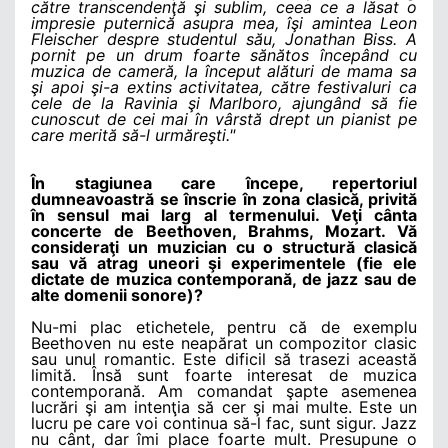
către transcendenţă şi sublim, ceea ce a lăsat o
impresie puternică asupra mea, îşi amintea Leon
Fleischer despre studentul său, Jonathan Biss. A
pornit pe un drum foarte sănătos începând cu
muzica de cameră, la început alături de mama sa
şi apoi şi-a extins activitatea, către festivaluri ca
cele de la Ravinia şi Marlboro, ajungând să fie
cunoscut de cei mai în vârstă drept un pianist pe
care merită să-l urmăreşti."
În stagiunea care începe, repertoriul
dumneavoastră se înscrie în zona clasică, privită
în sensul mai larg al termenului. Veţi cânta
concerte de Beethoven, Brahms, Mozart. Vă
consideraţi un muzician cu o structură clasică
sau vă atrag uneori şi experimentele (fie ele
dictate de muzica contemporană, de jazz sau de
alte domenii sonore)?
Nu-mi plac etichetele, pentru că de exemplu
Beethoven nu este neapărat un compozitor clasic
sau unul romantic. Este dificil să trasezi această
limită. Însă sunt foarte interesat de muzica
contemporană. Am comandat şapte asemenea
lucrări şi am intenţia să cer şi mai multe. Este un
lucru pe care voi continua să-l fac, sunt sigur. Jazz
nu cânt, dar îmi place foarte mult. Presupune o