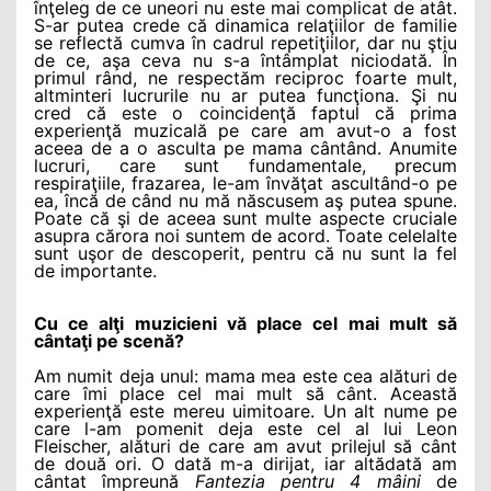
înţeleg de ce uneori nu este mai complicat de atât.
S-ar putea crede că dinamica relaţiilor de familie
se reflectă cumva în cadrul repetiţiilor, dar nu ştiu
de ce, aşa ceva nu s-a întâmplat niciodată. În
primul rând, ne respectăm reciproc foarte mult,
altminteri lucrurile nu ar putea funcţiona. Şi nu
cred că este o coincidenţă faptul că prima
experienţă muzicală pe care am avut-o a fost
aceea de a o asculta pe mama cântând. Anumite
lucruri, care sunt fundamentale, precum
respiraţiile, frazarea, le-am învăţat ascultând-o pe
ea, încă de când nu mă născusem aş putea spune.
Poate că şi de aceea sunt multe aspecte cruciale
asupra cărora noi suntem de acord. Toate celelalte
sunt uşor de descoperit, pentru că nu sunt la fel
de importante.
Cu ce alţi muzicieni vă place cel mai mult să
cântaţi pe scenă?
Am numit deja unul: mama mea este cea alături de
care îmi place cel mai mult să cânt. Această
experienţă este mereu uimitoare. Un alt nume pe
care l-am pomenit deja este cel al lui Leon
Fleischer, alături de care am avut prilejul să cânt
de două ori. O dată m-a dirijat, iar altădată am
cântat împreună
Fantezia pentru 4 mâini
de