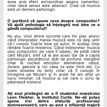
avea acel efect extraordinar asupra oamenilor,
chiar dacă sensul este abstract. Cred că muzica
este un demers psihologic.
O partitură vă spune ceva despre compozitor?
Vă ajută psihologia să înţelegeţi mai bine ce a
gândit compozitorul?
Nu ştiu. Unul dintre lucrurile care îmi plac atunci
când interpretez marea muzică este că deşi simt
că-l cunosc foarte bine pe autor, în acelaşi timp
rămâne foarte misterios. Când interpretez muzica
unui compozitor pe care îl iubesc, de pildă când
cânt Mozart, simt că el are acest dar de a capta
psihologic ascultătorul, atât de profund, mergând
chiar la nucleul emoţiilor elementare: iubire,
durere, gelozie şi tot ceea ce este între ele. Cu
toate acestea nu simţi chiar că îl cunoşti în
întregime pe Mozart şi în acest fel am aflat un
lucru minunat: că muzica şi cei care o scriu îşi
păstrează misterul.
Aţi avut privilegiul de a fi studentul maestrului
Leon Fleisher, la Institutul Curtis. Ne-aţi putea
spune trei dintre sfaturile profesorului
dumneavoastră, care au avut o influenţă majoră