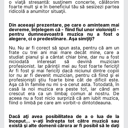
o viaţă stresantă: susţinem concerte, călătorim
foarte mult şi e în beneficiul tău să sesizezi partea
ridicolă a anumitor situaţii.
Din aceeaşi prezentare, pe care o aminteam mai
devreme, înţelegem că - fiind fiul unor violonişti -
pentru dumneavoastră muzica nu a fost o
alegere, ci o predestinare. Aşa simţiţi?
Nu. Nu ar fi corect să spun asta, pentru că am un
frate cu trei ani mai mare decât mine, care a
studiat pianul şi a cântat chiar bine, dar nu a fost
niciodată interesat să devină muzician
profesionist. Iar părinţii mei au fost foarte fericiţi!
Ar fi fost şi mai fericiţi dacă niciunul dintre copiii
lor nu ar fi devenit muzician, pentru că fiind şi ei
profesionişti ştiu foarte bine cât de dificil este.
Aşa că în familie nu mi s-a cerut asta. Totodată, în
casă la noi muzica era peste tot, iar când am
crescut era ca un limbaj comun al nostru. De
aceea nu a fost nicio surpriză că am iubit muzica,
fiind o limbă pe care am vorbit-o dintotdeauna.
Dacă aţi avea posibilitatea de a o lua de la
început... v-aţi îndrepta tot către muzică sau
există şi alte domenii cărora ar fi posibil să le daţi