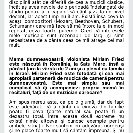
disciplină atât de diferită de cea a muzicii clasice,
încât aş avea nevoie de o perioadă îndelungată de
studiu pentru a fi capabil să cânt jazz la un nivel
decent, iar acest timp nu îl am. Există însă ceva la
aceşti compozitori (Mozart, Beethoven, Schubert,
Schumann) care mă face să mă întorc la ei în mod
repetat, ceva foarte puternic. Cred că interesele
mele muzicale sunt rezonabil de largi şi simt
necesitatea de a cânta ceea ce mă atrage cel mai
mult.
Mama dumneavoastră, violonista Miriam Fried
este născută în România, la Satu Mare, însă a
părăsit ţara la vârsta de 2 ani şi a plecat cu familia
în Israel. Miriam Fried este totodată şi cea mai
apropiată parteneră de muzică de cameră pentru
dumneavoastră. Este mai simplu sau mai
complicat să îţi acompaniezi propria mamă în
recitaluri, faţă de un muzician oarecare?
Am spus mereu asta, ca pe o glumă, dar de fapt
este adevărat, că a cânta cu cineva din familie
poate fi ceva foarte natural sau poate fi un
dezastru total. Între aceste două extreme nu
există nimic altceva şi cunosc exemple pentru
ambele situaţii. Noi suntem cu adevărat norocoşi
şi ne place foarte mult să cântăm împreună. Şi nu