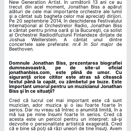
New Generation Artist. În următorii 13 ani ce au
trecut din acel moment, Jonathan Biss a apărut
alături de cele mai importante orchestre ale lumii
şi a cântat sub bagheta celor mai apreciaţi dirijori.
Pe 20 septembrie 2014, în deschiderea Festivalului
Internaţional al Orchestrelor Radio, Jonathan Biss
a cântat pentru prima oară şi la Bucureşti, ca solist
al Orchestrei Radiodifuziunii Finlandeze dirijate de
Joshua Weillerstein. A cântat unul dintre
concertele sale preferate:
nr.4 în Sol major
de
Beethoven.
Domnule Jonathan Biss, prezentarea biografiei
dumneavoastră, pe de site-ul oficial
jonathanbiss.com, este plină de umor. Cu
siguranţă orice cititor este atras să citească
textul până la capăt, cu zâmbetul pe buze. Este
important umorul pentru un muzicianul Jonathan
Biss şi în ce situaţii?
Cred că lucrul cel mai important este că sunt
muzician, ador muzica şi o iau foarte foarte în
serios. Dar nu vreau să întrec o anumită limită, în a
mă lua pe mine însumi foarte în serios. Cred că
acesta este un pericol pentru un interpret: să-şi
dezvolte o personalitate artistică exagerată. Cred
că e bine să poţi să râzi uneori de tine însuţi. Avem