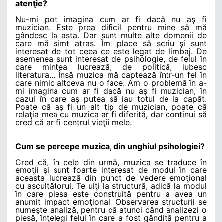
atenţie?
Nu-mi pot imagina cum ar fi dacă nu aş fi
muzician. Este prea dificil pentru mine să mă
gândesc la asta. Dar sunt multe alte domenii de
care mă simt atras. Îmi place să scriu şi sunt
interesat de tot ceea ce este legat de limbaj. De
asemenea sunt interesat de psihologie, de felul în
care mintea lucrează, de politică, iubesc
literatura... Însă muzica mă captează într-un fel în
care nimic altceva nu o face. Am o problemă în a-
mi imagina cum ar fi dacă nu aş fi muzician, în
cazul în care aş putea să iau totul de la capăt.
Poate că aş fi un alt tip de muzician, poate că
relaţia mea cu muzica ar fi diferită, dar continui să
cred că ar fi centrul vieţii mele.
Cum se percepe muzica, din unghiul psihologiei?
Cred că, în cele din urmă, muzica se traduce în
emoţii şi sunt foarte interesat de modul în care
aceasta lucrează din punct de vedere emoţional
cu ascultătorul. Te uiţi la structură, adică la modul
în care piesa este construită pentru a avea un
anumit impact emoţional. Observarea structurii se
numeşte analiză, pentru că atunci când analizezi o
piesă, înţelegi felul în care a fost gândită pentru a