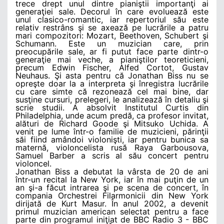
trece drept unul dintre pianiştii importanţi ai
generaţiei sale. Decorul în care evoluează este
unul clasico-romantic, iar repertoriul său este
relativ restrâns şi se axează pe lucrările a patru
mari compozitori: Mozart, Beethoven, Schubert şi
Schumann. Este un muzician care, prin
preocupările sale, ar fi putut face parte dintr-o
generaţie mai veche, a pianiştilor teoreticieni,
precum Edwin Fischer, Alfed Cortot, Gustav
Neuhaus. Şi asta pentru că Jonathan Biss nu se
opreşte doar la a interpreta şi înregistra lucrările
cu care simte că rezonează cel mai bine, dar
susţine cursuri, prelegeri, le analizează în detaliu şi
scrie studii. A absolvit Institutul Curtis din
Philadelphia, unde acum predă, ca profesor invitat,
alături de Richard Goode şi Mitsuko Uchida. A
venit pe lume într-o familie de muzicieni, părinţii
săi fiind amândoi violonişti, iar pentru bunica sa
maternă, violoncelista rusă Raya Garbousova,
Samuel Barber a scris al său concert pentru
violoncel.
Jonathan Biss a debutat la vârsta de 20 de ani
într-un recital la New York, iar în mai puţin de un
an şi-a făcut intrarea şi pe scena de concert, în
compania Orchestrei Filarmonicii din New York
dirijată de Kurt Masur. În anul 2002, a devenit
primul muzician american selectat pentru a face
parte din programul iniţiat de BBC Radio 3 - BBC