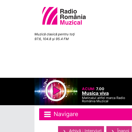
Muzică clasică pentru toţi
97.6, 104.8 şi 95.4 FM
ACUM:
7.00
Musica viva
Matinalul altfel marca Radio
România Muzical
Navigare
Arhivă : Interviuri
Înapoi