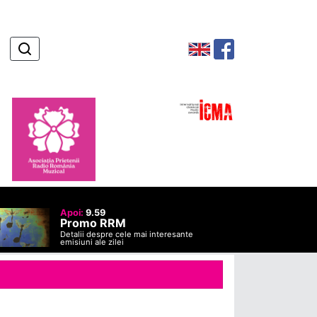
Apoi:
9.59
Promo RRM
Detalii despre cele mai interesante
emisiuni ale zilei