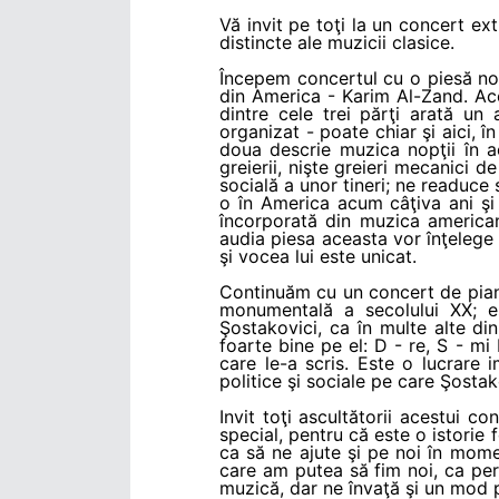
Vă invit pe toţi la un concert ex
distincte ale muzicii clasice.
Începem concertul cu o piesă no
din America - Karim Al-Zand. Acea
dintre cele trei părţi arată un 
organizat - poate chiar şi aici, î
doua descrie muzica nopţii în ac
greierii, nişte greieri mecanici 
socială a unor tineri; ne readuc
o în America acum câţiva ani şi 
încorporată din muzica american
audia piesa aceasta vor înţelege 
şi vocea lui este unicat.
Continuăm cu un concert de pia
monumentală a secolului XX; e
Şostakovici, ca în multe alte di
foarte bine pe el: D - re, S - mi
care le-a scris. Este o lucrare 
politice şi sociale pe care Şostak
Invit toţi ascultătorii acestui c
special, pentru că este o istorie 
ca să ne ajute şi pe noi în momen
care am putea să fim noi, ca pe
muzică, dar ne învaţă şi un mod p