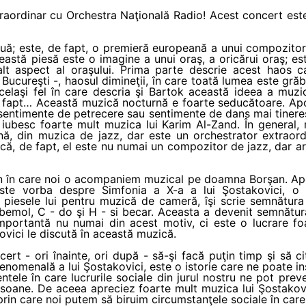
traordinar cu Orchestra Naţională Radio! Acest concert este 
uă; este, de fapt, o premieră europeană a unui compozitor 
stă piesă este o imagine a unui oraş, a oricărui oraş; este 
alt aspect al oraşului. Prima parte descrie acest haos ca
n Bucureşti -, haosul dimineţii, în care toată lumea este gră
elaşi fel în care descria şi Bartok această ideea a muzic
de fapt… Această muzică nocturnă e foarte seducătoare. Apoi
e sentimente de petrecere sau sentimente de dans mai tiner
iubesc foarte mult muzica lui Karim Al-Zand. În general, 
ă, din muzica de jazz, dar este un orchestrator extraordi
că, de fapt, el este nu numai un compozitor de jazz, dar ar
n în care noi o acompaniem muzical pe doamna Borşan. Apo
ste vorba despre Simfonia a X-a a lui Şostakovici, o s
n piesele lui pentru muzică de cameră, îşi scrie semnătura
 bemol, C - do şi H - si becar. Aceasta a devenit semnătura 
importantă nu numai din acest motiv, ci este o lucrare fo
ovici le discută în această muzică.
oncert - ori înainte, ori după - să-şi facă puţin timp şi să 
fenomenală a lui Şostakovici, este o istorie care ne poate in
tele în care lucrurile sociale din jurul nostru ne pot prev
rsoane. De aceea apreciez foarte mult muzica lui Şostakovi
rin care noi putem să biruim circumstanţele sociale în care