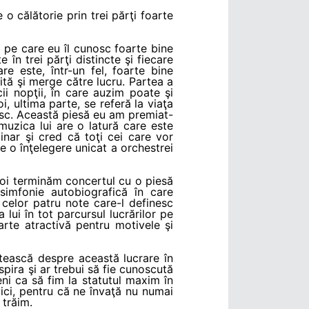
o călătorie prin trei părţi foarte
pe care eu îl cunosc foarte bine
în trei părţi distincte şi fiecare
re este, într-un fel, foarte bine
bită şi merge către lucru. Partea a
ii nopţii, în care auzim poate şi
, ultima parte, se referă la viaţa
esc. Această piesă eu am premiat-
muzica lui are o latură care este
nar şi cred că toţi cei care vor
e o înţelegere unicat a orchestrei
i terminăm concertul cu o piesă
imfonie autobiografică în care
 celor patru note care-l definesc
lui în tot parcursul lucrărilor pe
arte atractivă pentru motivele şi
citească despre această lucrare în
spira şi ar trebui să fie cunoscută
eni ca să fim la statutul maxim în
ci, pentru că ne învaţă nu numai
 trăim.