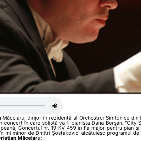
n Măcelaru, dirijor în rezidenţă al Orchestrei Simfonice din 
n concert în care solistă va fi pianista Dana Borşan. "City
uropeană, Concertul nr. 19 KV 459 în Fa major pentru pian 
n mi minor de Dmitri Şostakovici alcătuiesc programul de l
ristian Măcelaru
: