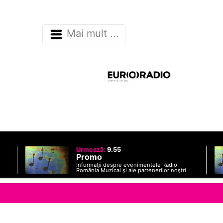
Mai mult ...
Urmează:
9.55
Promo
Informaţii despre evenimentele Radio
România Muzical şi ale partenerilor noştri