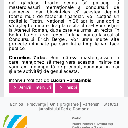
mă gândesc foarte serios să particip la
masterclassuri internaţionale şi concursuri, de
asemenea, dar bineînţeles că acestea depind
foarte mult de factorul financiar. Voi susţine un
recital la Teatrul Naţional. În 26 aprilie luna aprilie
vă aştept cu mare drag la recitalul ce-l voi susţine
la Ateneul Român, după care va urma un recital în
Berlin. La Sibiu voi reveni în luna mai ca laureat al
Concursului Erich Bergel. Vor urma multe alte
proiecte minunate pe care între timp le voi face
publice.
Cornelius Zirbo:
Sunt câteva masterclassuri la
care intenţionez să merg vara aceasta. Înainte de
vară, am o olimpiadă de pregătit, concursul în mai
şi alte activităţi de genul acesta.
Interviu realizat de
Lucian Haralambie
Arhivă : Interviuri
Înapoi
Echipa
Frecvenţe
Grilă programe
Parteneri
Statutul
jurnalistului Radio Romania
Radio
Radio România Actualităţi
Radio Antena Satelor