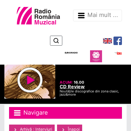
Mai mult ...
ACUM:
16.00
CD Review
Noutăţile discografice din zona clasic,
jazz&more
Navigare
Arhivă : Interviuri
Înapoi