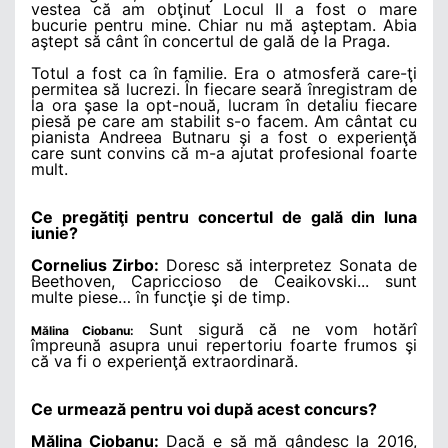
vestea că am obţinut Locul II a fost o mare
bucurie pentru mine. Chiar nu mă aşteptam. Abia
aştept să cânt în concertul de gală de la Praga.
Totul a fost ca în familie. Era o atmosferă care-ţi
permitea să lucrezi. În fiecare seară înregistram de
la ora şase la opt-nouă, lucram în detaliu fiecare
piesă pe care am stabilit s-o facem. Am cântat cu
pianista Andreea Butnaru şi a fost o experienţă
care sunt convins că m-a ajutat profesional foarte
mult.
Ce pregătiţi pentru concertul de gală din luna
iunie?
Cornelius Zirbo:
Doresc să interpretez Sonata de
Beethoven, Capriccioso de Ceaikovski... sunt
multe piese… în funcţie şi de timp.
Sunt sigură că ne vom hotărî
Mălina Ciobanu:
împreună asupra unui repertoriu foarte frumos şi
că va fi o experienţă extraordinară.
Ce urmează pentru voi după acest concurs?
Mălina Ciobanu:
Dacă e să mă gândesc la 2016,