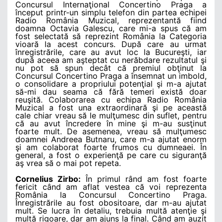
Concursul Internaţional Concertino Praga a
început printr-un simplu telefon din partea echipei
Radio România Muzical, reprezentantă fiind
doamna Octavia Galescu, care mi-a spus că am
fost selectată să reprezint România la Categoria
vioară la acest concurs. După care au urmat
înregistrările, care au avut loc la Bucureşti, iar
după aceea am aşteptat cu nerăbdare rezultatul şi
nu pot să spun decât că premiul obţinut la
Concursul Concertino Praga a însemnat un imbold,
o consolidare a propriului potenţial şi m-a ajutat
să-mi dau seama că fără temeri există doar
reuşită. Colaborarea cu echipa Radio România
Muzical a fost una extraordinară şi pe această
cale chiar vreau să le mulţumesc din suflet, pentru
că au avut încredere în mine şi m-au susţinut
foarte mult. De asemenea, vreau să mulţumesc
doamnei Andreea Butnaru, care m-a ajutat enorm
şi am colaborat foarte frumos cu dumneaei. În
general, a fost o experienţă pe care cu siguranţă
aş vrea să o mai pot repeta.
Cornelius Zirbo:
În primul rând am fost foarte
fericit când am aflat vestea că voi reprezenta
România la Concursul Concertino Praga.
Înregistrările au fost obositoare, dar m-au ajutat
mult. Se lucra în detaliu, trebuia multă atenţie şi
multă rigoare, dar am ajuns la final. Când am auzit