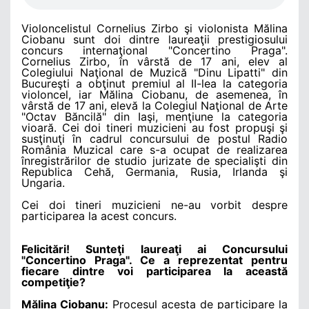
Violoncelistul Cornelius Zirbo şi violonista Mălina
Ciobanu sunt doi dintre laureaţii prestigiosului
concurs internaţional "Concertino Praga".
Cornelius Zirbo, în vârstă de 17 ani, elev al
Colegiului Naţional de Muzică "Dinu Lipatti" din
Bucureşti a obţinut premiul al II-lea la categoria
violoncel, iar Mălina Ciobanu, de asemenea, în
vârstă de 17 ani, elevă la Colegiul Naţional de Arte
"Octav Băncilă" din Iaşi, menţiune la categoria
vioară. Cei doi tineri muzicieni au fost propuşi şi
susţinuţi în cadrul concursului de postul Radio
România Muzical care s-a ocupat de realizarea
înregistrărilor de studio jurizate de specialişti din
Republica Cehă, Germania, Rusia, Irlanda şi
Ungaria.
Cei doi tineri muzicieni ne-au vorbit despre
participarea la acest concurs.
Felicitări! Sunteţi laureaţi ai Concursului
"Concertino Praga". Ce a reprezentat pentru
fiecare dintre voi participarea la această
competiţie?
Mălina Ciobanu:
Procesul acesta de participare la