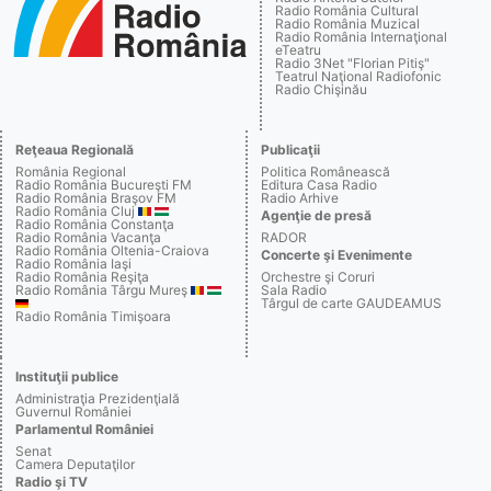
Radio România Cultural
Radio România Muzical
Radio România Internaţional
eTeatru
Radio 3Net "Florian Pitiş"
Teatrul Naţional Radiofonic
Radio Chişinău
Reţeaua Regională
Publicaţii
România Regional
Politica Românească
Radio România Bucureşti FM
Editura Casa Radio
Radio România Braşov FM
Radio Arhive
Radio România Cluj
Agenţie de presă
Radio România Constanţa
Radio România Vacanţa
RADOR
Radio România Oltenia-Craiova
Concerte şi Evenimente
Radio România Iaşi
Radio România Reşiţa
Orchestre şi Coruri
Radio România Târgu Mureş
Sala Radio
Târgul de carte GAUDEAMUS
Radio România Timişoara
Instituţii publice
Administraţia Prezidenţială
Guvernul României
Parlamentul României
Senat
Camera Deputaţilor
Radio şi TV