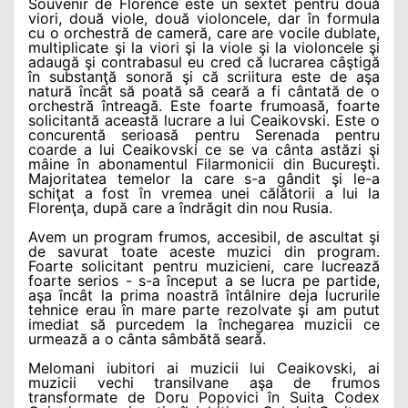
Souvenir de Florence este un sextet pentru două
viori, două viole, două violoncele, dar în formula
cu o orchestră de cameră, care are vocile dublate,
multiplicate şi la viori şi la viole şi la violoncele şi
adaugă şi contrabasul eu cred că lucrarea câştigă
în substanţă sonoră şi că scriitura este de aşa
natură încât să poată să ceară a fi cântată de o
orchestră întreagă. Este foarte frumoasă, foarte
solicitantă această lucrare a lui Ceaikovski. Este o
concurentă serioasă pentru Serenada pentru
coarde a lui Ceaikovski ce se va cânta astăzi şi
mâine în abonamentul Filarmonicii din Bucureşti.
Majoritatea temelor la care s-a gândit şi le-a
schiţat a fost în vremea unei călătorii a lui la
Florenţa, după care a îndrăgit din nou Rusia.
Avem un program frumos, accesibil, de ascultat şi
de savurat toate aceste muzici din program.
Foarte solicitant pentru muzicieni, care lucrează
foarte serios - s-a început a se lucra pe partide,
aşa încât la prima noastră întâlnire deja lucrurile
tehnice erau în mare parte rezolvate şi am putut
imediat să purcedem la închegarea muzicii ce
urmează a o cânta sâmbătă seară.
Melomani iubitori ai muzicii lui Ceaikovski, ai
muzicii vechi transilvane aşa de frumos
transformate de Doru Popovici în Suita Codex