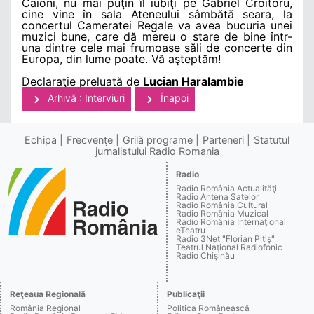
Caioni, nu mai puţin îl iubiţi pe Gabriel Croitoru,
cine vine în sala Ateneului sâmbătă seara, la
concertul Cameratei Regale va avea bucuria unei
muzici bune, care dă mereu o stare de bine într-
una dintre cele mai frumoase săli de concerte din
Europa, din lume poate. Vă aşteptăm!
Declaraţie preluată de
Lucian Haralambie
Arhivă : Interviuri
Înapoi
Echipa
Frecvenţe
Grilă programe
Parteneri
Statutul
jurnalistului Radio Romania
Radio
Radio România Actualităţi
Radio Antena Satelor
Radio România Cultural
Radio România Muzical
Radio România Internaţional
eTeatru
Radio 3Net "Florian Pitiş"
Teatrul Naţional Radiofonic
Radio Chişinău
Reţeaua Regională
Publicaţii
România Regional
Politica Românească