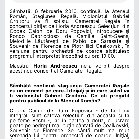
Sâmbătă, 6 februarie 2016, continuă, la Ateneul
Român, Stagiunea Regală. Violonistul Gabriel
Croitoru va fi solistul Cameratei Regale în
concertul dirijat de Horia Andreescu. Selecţiuni din
Codex Caioni de Doru Popovici, Introducere şi
Rondo Capriccioso de Camille Saint-Saëns,
Melodiile Lăutăreşti de Pablo de Sarasate şi
Souvenir de Florence de Piotr Ilici Ceaikovski, în
versiune pentru orchestră de coarde alcătuiesc
programul interpretat începând cu ora 19.00.
Maestrul
Horia Andreescu
ne-a vorbit despre
acest nou concert al Cameratei Regale.
Sâmbătă continuă stagiunea Cameratei Regale
cu un concert pe care-l dirijaţi şi în care solist va
fi violonistul Gabriel Croitoru. Ce aţi pregătit
pentru publicul de la Ateneul Român?
Codex Caioni de Doru Popovici - de fapt nu
integral, sunt câteva selecţiuni din această suită
pe teme vechi -, iar în partea a doua, o lucrare
poate pe nedrept mai puţin cântată de Ceaikovski,
Souvenir de Florence. Se cântă mult mai mult
serenada lui pentru orchestră de coarde. Iniţial,