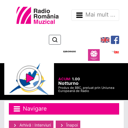
Mai mult ...
ACUM:
1.00
Notturno
Produs de BBC, preluat prin Uniunea
Europeană de Radio
Navigare
Arhivă : Interviuri
Înapoi