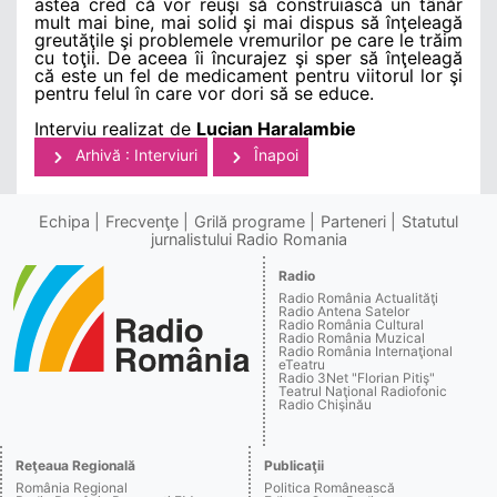
astea cred că vor reuşi să construiască un tânăr
mult mai bine, mai solid şi mai dispus să înţeleagă
greutăţile şi problemele vremurilor pe care le trăim
cu toţii. De aceea îi încurajez şi sper să înţeleagă
că este un fel de medicament pentru viitorul lor şi
pentru felul în care vor dori să se educe.
Interviu realizat de
Lucian Haralambie
Arhivă : Interviuri
Înapoi
Echipa
Frecvenţe
Grilă programe
Parteneri
Statutul
jurnalistului Radio Romania
Radio
Radio România Actualităţi
Radio Antena Satelor
Radio România Cultural
Radio România Muzical
Radio România Internaţional
eTeatru
Radio 3Net "Florian Pitiş"
Teatrul Naţional Radiofonic
Radio Chişinău
Reţeaua Regională
Publicaţii
România Regional
Politica Românească