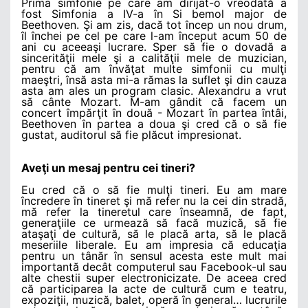
Prima simfonie pe care am dirijat-o vreodată a
fost Simfonia a IV-a în Si bemol major de
Beethoven. Şi am zis, dacă tot încep un nou drum,
îl închei pe cel pe care l-am început acum 50 de
ani cu aceeaşi lucrare. Sper să fie o dovadă a
sincerităţii mele şi a calităţii mele de muzician,
pentru că am învăţat multe simfonii cu mulţi
maeştri, însă asta mi-a rămas la suflet şi din cauza
asta am ales un program clasic. Alexandru a vrut
să cânte Mozart. M-am gândit că facem un
concert împărţit în două - Mozart în partea întâi,
Beethoven în partea a doua şi cred că o să fie
gustat, auditorul să fie plăcut impresionat.
Aveţi un mesaj pentru cei tineri?
Eu cred că o să fie mulţi tineri. Eu am mare
încredere în tineret şi mă refer nu la cei din stradă,
mă refer la tineretul care înseamnă, de fapt,
generaţiile ce urmează să facă muzică, să fie
ataşaţi de cultură, să le placă arta, să le placă
meseriile liberale. Eu am impresia că educaţia
pentru un tânăr în sensul acesta este mult mai
importantă decât computerul sau Facebook-ul sau
alte chestii super electronicizate. De aceea cred
că participarea la acte de cultură cum e teatru,
expoziţii, muzică, balet, operă în general… lucrurile