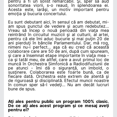
pentru a fi un solist remarcabil. Şi, sper să aud
sonoritatea viorii, s-o reaud, în splendoarea ei.
Acesta este, iarăşi, un motiv important pentru
emoţia şi bucuria concertului.
Eu sunt debutant aici, în sensul că am debutat, mi-
am spus punctul de vedere şi acum redebutez…
Vreau să încep o nouă perioadă din viaţa mea
reintrând în circuitul muzicii şi al culturii, al artei,
pentru că ele îmi aduc bucurie şi mai puţin 20 de
ani pierduţi în băncile Parlamentului. Dar, mă rog,
nimeni nu-i perfect… aşa că eu cred că această
colaborare care are 50 de ani, după cum spuneam,
şi care a însemnat etape importante în viaţa mea -
ca şi tatăl meu, de altfel, care a avut primul loc de
muncă în Orchestra Simfonică a Radiodifuziunii de
pe atunci - îmi dă o siguranţă, un imbold, o
susţinere. Colaborarea este foarte bună, ca de
fiecare dată. Orchestra este extrem de atentă şi
de riguroasă şi disciplinată. Efectul muncii noastre
în comun sper să-l vedeţi… Nu am decât lucruri
bune de spus.
Aţi ales pentru public un program 100% clasic.
De ce aţi ales acest program şi ce mesaj aveţi
pentru ei?