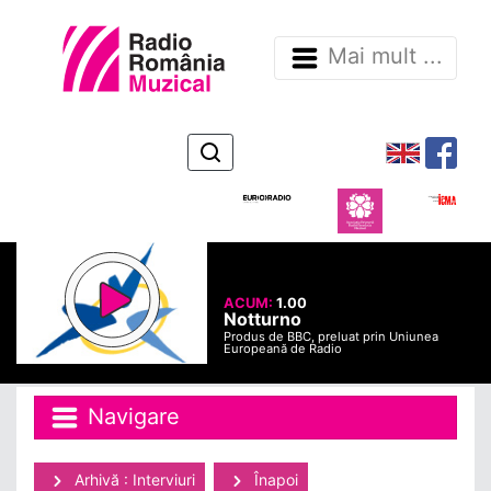
Mai mult ...
ACUM:
1.00
Notturno
Produs de BBC, preluat prin Uniunea
Europeană de Radio
Navigare
Arhivă : Interviuri
Înapoi