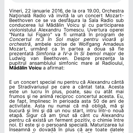
Vineri, 22 ianuarie 2016, de la ora 19.00, Orchestra
Naţională Radio vă invită la un concert Mozart-
Beethoven ce se va desfăşura la Sala Radio sub
conducerea lui Mădălin Voicu şi cu participarea
violonistului Alexandru Tomescu. Uvertura operei
"Nunta lui Figaro" va fi urmată în program de
Concertul nr.3 în Sol major pentru vioară şi
orchestră
, ambele scrise de Wolfgang Amadeus
Mozart, urmând ca în partea a doua să fie
prezentată
Simfonia a IV-a în Si bemol major
de
Ludwig van Beethoven. Despre prezenţa la
pupitrul ansamblului simfonic mare al Radioului,
Mădălin Voicu
a afirmat:
E un concert special nu pentru că Alexandru cântă
pe Stradivariusul pe care a cântat tata. Acesta
este un lucru în plus, poate, sau cu atât mai
frumos şi ne animă reciproc concertul acesta. Eu,
de fapt, împlinesc în perioada asta 50 de ani de
activitate. Asta nu numai că mă obligă, mă şi
bucură şi îmi şi dă un nou start, intru într-o nouă
etapă. Sigur că am ţinut să cânt cu Alexandru
pentru că există un ferment pozitiv, o chimie între
noi. El este şi o persoană specială. Maturizarea lui
înseamnă o dovadă în plus că are toate datele