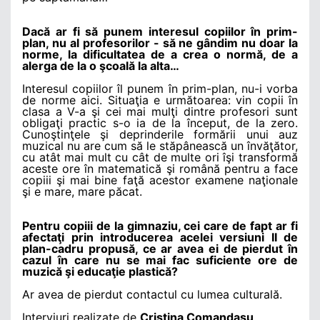
Dacă ar fi să punem interesul copiilor în prim-
plan, nu al profesorilor - să ne gândim nu doar la
norme, la dificultatea de a crea o normă, de a
alerga de la o şcoală la alta…
Interesul copiilor îl punem în prim-plan, nu-i vorba
de norme aici. Situaţia e următoarea: vin copii în
clasa a V-a şi cei mai mulţi dintre profesori sunt
obligaţi practic s-o ia de la început, de la zero.
Cunoştinţele şi deprinderile formării unui auz
muzical nu are cum să le stăpânească un învăţător,
cu atât mai mult cu cât de multe ori îşi transformă
aceste ore în matematică şi română pentru a face
copiii şi mai bine faţă acestor examene naţionale
şi e mare, mare păcat.
Pentru copiii de la gimnaziu, cei care de fapt ar fi
afectaţi prin introducerea acelei versiuni II de
plan-cadru propusă, ce ar avea ei de pierdut în
cazul în care nu se mai fac suficiente ore de
muzică şi educaţie plastică?
Ar avea de pierdut contactul cu lumea culturală.
Interviuri realizate de
Cristina Comandaşu