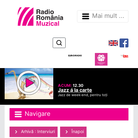
Mai mult ...
ACUM:
12.30
Jazz á la carte
Jazz de week-end, pentru toți
Navigare
Arhivă : Interviuri
Înapoi