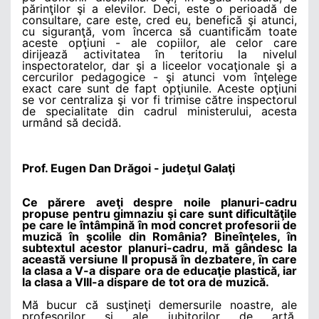
părinţilor şi a elevilor. Deci, este o perioadă de
consultare, care este, cred eu, benefică şi atunci,
cu siguranţă, vom încerca să cuantificăm toate
aceste opţiuni - ale copiilor, ale celor care
dirijează activitatea în teritoriu la nivelul
inspectoratelor, dar şi a liceelor vocaţionale şi a
cercurilor pedagogice - şi atunci vom înţelege
exact care sunt de fapt opţiunile. Aceste opţiuni
se vor centraliza şi vor fi trimise către inspectorul
de specialitate din cadrul ministerului, acesta
urmând să decidă.
Prof. Eugen Dan Drăgoi - judeţul Galaţi
Ce părere aveţi despre noile planuri-cadru
propuse pentru gimnaziu şi care sunt dificultăţile
pe care le întâmpină în mod concret profesorii de
muzică în şcolile din România? Bineînţeles, în
subtextul acestor planuri-cadru, mă gândesc la
această versiune II propusă în dezbatere, în care
la clasa a V-a
dispare ora de educaţie plastică, iar
la clasa a VIII-a dispare de tot ora de muzică.
Mă bucur că susţineţi demersurile noastre, ale
profesorilor şi ale iubitorilor de artă,