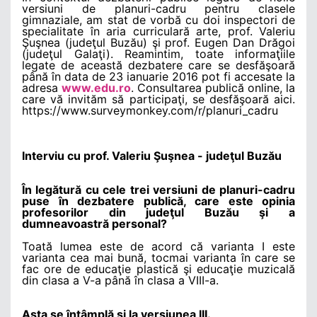
versiuni de planuri-cadru pentru clasele
gimnaziale, am stat de vorbă cu doi inspectori de
specialitate în aria curriculară arte, prof. Valeriu
Şuşnea (judeţul Buzău) şi prof. Eugen Dan Drăgoi
(judeţul Galaţi). Reamintim, toate informaţiile
legate de această dezbatere care se desfăşoară
până în data de 23 ianuarie 2016 pot fi accesate la
adresa
www.edu.ro
. Consultarea publică online, la
care vă invităm să participaţi, se desfăşoară aici.
https://www.surveymonkey.com/r/planuri_cadru
Interviu cu prof. Valeriu Şuşnea - judeţul Buzău
În legătură cu cele trei versiuni de planuri-cadru
puse în dezbatere publică, care este opinia
profesorilor din judeţul Buzău şi a
dumneavoastră personal?
Toată lumea este de acord că varianta I este
varianta cea mai bună, tocmai varianta în care se
fac ore de educaţie plastică şi educaţie muzicală
din clasa a V-a până în clasa a VIII-a.
Asta se întâmplă şi la versiunea III.