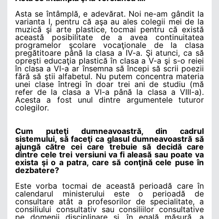
Asta se întâmplă, e adevărat. Noi ne-am gândit la
varianta I, pentru că aşa au ales colegii mei de la
muzică şi arte plastice, tocmai pentru că există
această posibilitate de a avea continuitatea
programelor şcolare vocaţionale de la clasa
pregătitoare până la clasa a IV-a. Şi atunci, ca să
opreşti educaţia plastică în clasa a V-a şi s-o reiei
în clasa a VI-a ar însemna să începi să scrii poezii
fără să ştii alfabetul. Nu putem concentra materia
unei clase întregi în doar trei ani de studiu (mă
refer de la clasa a VI-a până la clasa a VIII-a).
Acesta a fost unul dintre argumentele tuturor
colegilor.
Cum puteţi dumneavoastră, din cadrul
sistemului, să faceţi ca glasul dumneavoastră să
ajungă către cei care trebuie să decidă care
dintre cele trei versiuni va fi aleasă sau poate va
exista şi o a patra, care să conţină cele puse în
dezbatere?
Este vorba tocmai de această perioadă care în
calendarul ministerului este o perioadă de
consultare atât a profesorilor de specialitate, a
consiliului consultativ sau consiliilor consultative
pe domenii disciplinare şi, în egală măsură, a