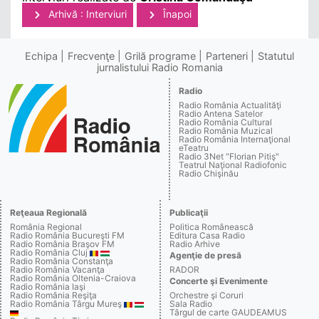
Arhivă : Interviuri
Înapoi
Echipa
Frecvenţe
Grilă programe
Parteneri
Statutul
jurnalistului Radio Romania
Radio
Radio România Actualităţi
Radio Antena Satelor
Radio România Cultural
Radio România Muzical
Radio România Internaţional
eTeatru
Radio 3Net "Florian Pitiş"
Teatrul Naţional Radiofonic
Radio Chişinău
Reţeaua Regională
Publicaţii
România Regional
Politica Românească
Radio România Bucureşti FM
Editura Casa Radio
Radio România Braşov FM
Radio Arhive
Radio România Cluj
Agenţie de presă
Radio România Constanţa
Radio România Vacanţa
RADOR
Radio România Oltenia-Craiova
Concerte şi Evenimente
Radio România Iaşi
Radio România Reşiţa
Orchestre şi Coruri
Radio România Târgu Mureş
Sala Radio
Târgul de carte GAUDEAMUS