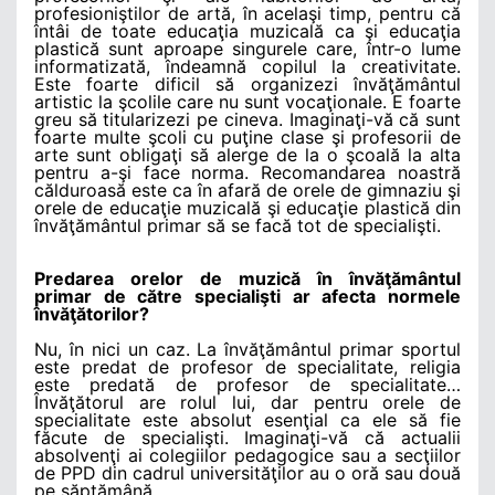
profesioniştilor de artă, în acelaşi timp, pentru că
întâi de toate educaţia muzicală ca şi educaţia
plastică sunt aproape singurele care, într-o lume
informatizată, îndeamnă copilul la creativitate.
Este foarte dificil să organizezi învăţământul
artistic la şcolile care nu sunt vocaţionale. E foarte
greu să titularizezi pe cineva. Imaginaţi-vă că sunt
foarte multe şcoli cu puţine clase şi profesorii de
arte sunt obligaţi să alerge de la o şcoală la alta
pentru a-şi face norma. Recomandarea noastră
călduroasă este ca în afară de orele de gimnaziu şi
orele de educaţie muzicală şi educaţie plastică din
învăţământul primar să se facă tot de specialişti.
Predarea orelor de muzică în învăţământul
primar de către specialişti ar afecta normele
învăţătorilor?
Nu, în nici un caz. La învăţământul primar sportul
este predat de profesor de specialitate, religia
este predată de profesor de specialitate…
Învăţătorul are rolul lui, dar pentru orele de
specialitate este absolut esenţial ca ele să fie
făcute de specialişti. Imaginaţi-vă că actualii
absolvenţi ai colegiilor pedagogice sau a secţiilor
de PPD din cadrul universităţilor au o oră sau două
pe săptămână…