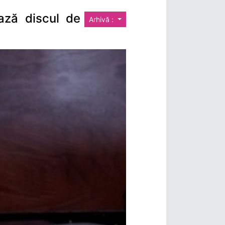
ază discul de
Arhivă :