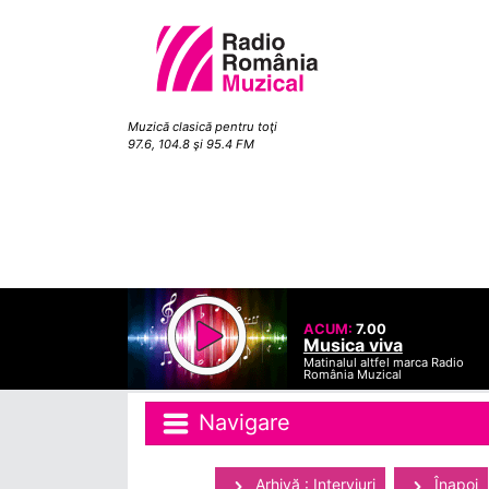
Muzică clasică pentru toţi
97.6, 104.8 şi 95.4 FM
ACUM:
7.00
Musica viva
Matinalul altfel marca Radio
România Muzical
Navigare
Arhivă : Interviuri
Înapoi