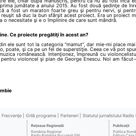
ntre ele, chiar după manuscris, pentru că nu au fost încă 
prima jumătate a anului 2015. Au fost două şedinţe de înregis
ur că a fost un maraton foarte greu şi pentru nervi, şi pen
euşit să duc la bun sfârşit acest proiect. Era un proiect m
 o necesitate şi e o împlinire de care sunt mândră.
ine. Ce proiecte pregătiţi în acest an?
din ele sunt tot la categoria "mamut", dar mie-mi place ma
-o, poate, şi ca pe un fel de superstiţie. Ceea ce vă pot sp
uzica românească. Intenţionez, împreună cu violoncelistu
i pentru violoncel şi pian de George Enescu. Noi am făcut-o
ambie
Frecvenţe
Grilă programe
Parteneri
Statutul jurnalistului Radi
Reţeaua Regională
Publicaţii
România Regional
Politica Rom
Radio România Bucureşti FM
Editura Casa