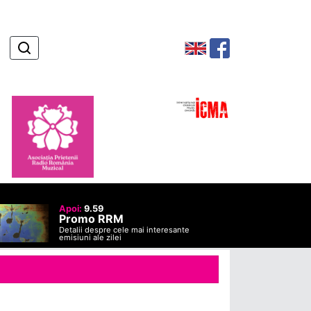
Apoi:
9.59
Promo RRM
Detalii despre cele mai interesante
emisiuni ale zilei