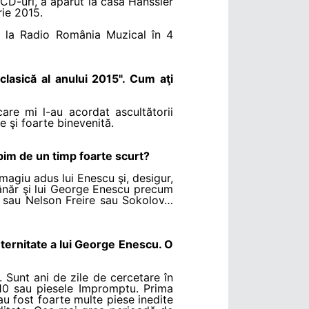
i CD-uri, a apărut la casa Hanssler
rie 2015.
t la Radio România Muzical în 4
clasică al anului 2015". Cum aţi
re mi l-au acordat ascultătorii
e şi foarte binevenită.
rbim de un timp foarte scurt?
magiu adus lui Enescu şi, desigur,
tânăr şi lui George Enescu precum
 sau Nelson Freire sau Sokolov…
 eternitate a lui George Enescu. O
 Sunt ani de zile de cercetare în
.10 sau piesele Impromptu. Prima
u fost foarte multe piese inedite