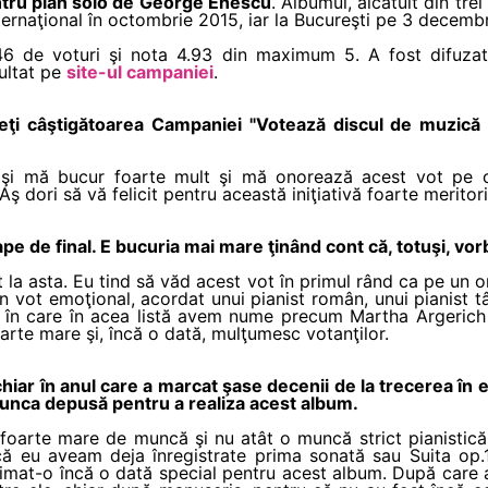
entru pian solo de George Enescu
. Albumul, alcătuit din tre
internaţional în octombrie 2015, iar la Bucureşti pe 3 decemb
6 de voturi şi nota 4.93 din maximum 5. A fost difuza
ultat pe
site-ul campaniei
.
unteţi câştigătoarea Campaniei "Votează discul de muzică 
şi mă bucur foarte mult şi mă onorează acest vot pe ca
 dori să vă felicit pentru această iniţiativă foarte meritori
ape de final. E bucuria mai mare ţinând cont că, totuşi, vo
la asta. Eu tind să văd acest vot în primul rând ca pe un o
n vot emoţional, acordat unui pianist român, unui pianist 
 în care în acea listă avem nume precum Martha Argerich
oarte mare şi, încă o dată, mulţumesc votanţilor.
chiar în anul care a marcat şase decenii de la trecerea în
munca depusă pentru a realiza acest album.
 foarte mare de muncă şi nu atât o muncă strict pianistică.
că eu aveam deja înregistrate prima sonată sau Suita op
rimat-o încă o dată special pentru acest album. După care a