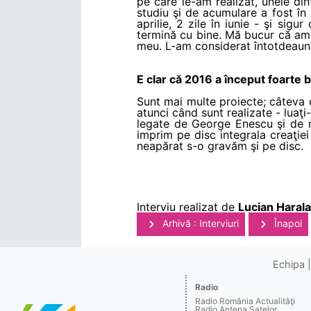
pe care le-am realizat, unele di
studiu şi de acumulare a fost în 
aprilie, 2 zile în iunie - şi sig
termină cu bine. Mă bucur că am r
meu. L-am considerat întotdeauna
E clar că 2016 a început foarte b
Sunt mai multe proiecte; câteva 
atunci când sunt realizate - luaţi
legate de George Enescu şi de m
imprim pe disc integrala creaţie
neapărat s-o gravăm şi pe disc.
Interviu realizat de
Lucian Haral
Arhivă : Interviuri
Înapoi
Echipa
Radio
Radio România Actualităţi
Radio Antena Satelor