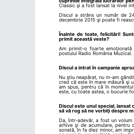
cuprinde integrala lucrărilor p
Classic şi a fost lansat la nivel 
Discul a strâns un număr de 24
decembrie 2015 şi poate fi reasc
Înainte de toate, felicitări! S
primit această veste?
Am primit-o foarte emoţionată 
postului Radio România Muzical. Aş
Discul a intrat în campanie apro
Nu ştiu neapărat, nu m-am gândit 
cred că este în mare măsură şi u
am spus, pentru că în momentul
este, cu toate astea, o bucurie f
Discul este unul special, lansat 
să vă rog să ne vorbiţi despre 
Da, într-adevăr, a fost un volum
arhive şi de acumulare, pentru 
sonată, în fa diez minor, am imp