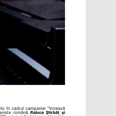
lic în cadrul campaniei "Votează
anista română
Raluca Ştirbăţ
şi