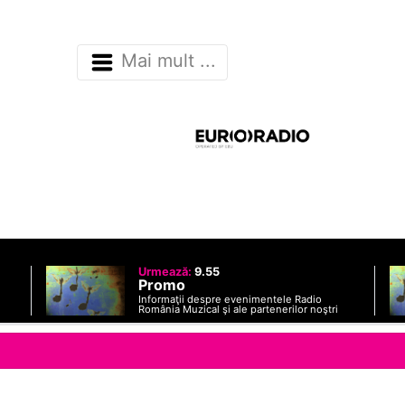
Mai mult ...
Urmează:
9.55
Promo
Informaţii despre evenimentele Radio
România Muzical şi ale partenerilor noştri