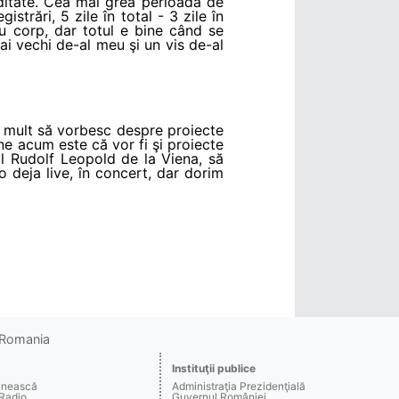
editate. Cea mai grea perioadă de
trări, 5 zile în total - 3 zile în
tru corp, dar totul e bine când se
ai vechi de-al meu şi un vis de-al
i mult să vorbesc despre proiecte
une acum este că vor fi şi proiecte
l Rudolf Leopold de la Viena, să
 deja live, în concert, dar dorim
o Romania
Instituţii publice
ânească
Administraţia Prezidenţială
 Radio
Guvernul României