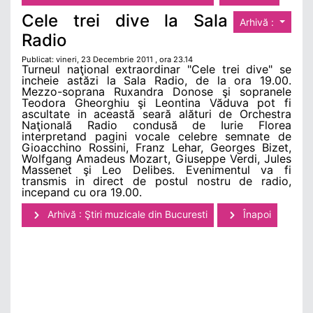
Cele trei dive la Sala
Arhivă :
Radio
Publicat: vineri, 23 Decembrie 2011 , ora 23.14
Turneul naţional extraordinar "Cele trei dive" se
incheie astăzi la Sala Radio, de la ora 19.00.
Mezzo-soprana Ruxandra Donose şi sopranele
Teodora Gheorghiu şi Leontina Văduva pot fi
ascultate in această seară alături de Orchestra
Naţională Radio condusă de Iurie Florea
interpretand pagini vocale celebre semnate de
Gioacchino Rossini, Franz Lehar, Georges Bizet,
Wolfgang Amadeus Mozart, Giuseppe Verdi, Jules
Massenet şi Leo Delibes. Evenimentul va fi
transmis in direct de postul nostru de radio,
incepand cu ora 19.00.
Arhivă : Ştiri muzicale din Bucuresti
Înapoi