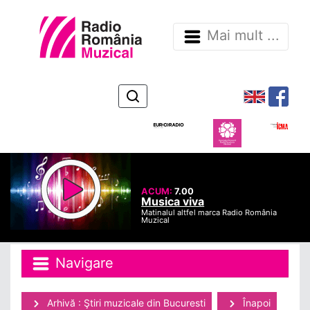
Mai mult ...
ACUM:
7.00
Musica viva
Matinalul altfel marca Radio România
Muzical
Navigare
Arhivă : Ştiri muzicale din Bucuresti
Înapoi