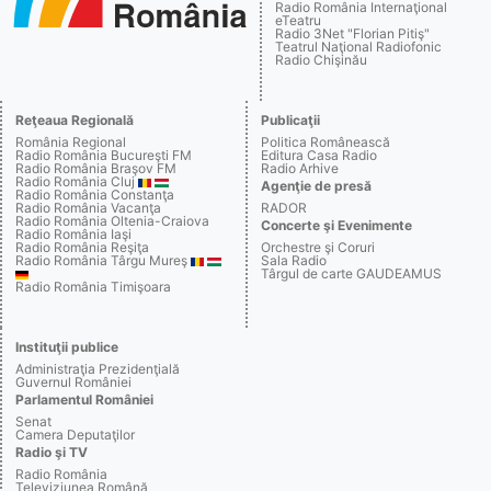
Radio România Internaţional
eTeatru
Radio 3Net "Florian Pitiş"
Teatrul Naţional Radiofonic
Radio Chişinău
Reţeaua Regională
Publicaţii
România Regional
Politica Românească
Radio România Bucureşti FM
Editura Casa Radio
Radio România Braşov FM
Radio Arhive
Radio România Cluj
Agenţie de presă
Radio România Constanţa
Radio România Vacanţa
RADOR
Radio România Oltenia-Craiova
Concerte şi Evenimente
Radio România Iaşi
Radio România Reşiţa
Orchestre şi Coruri
Radio România Târgu Mureş
Sala Radio
Târgul de carte GAUDEAMUS
Radio România Timişoara
Instituţii publice
Administraţia Prezidenţială
Guvernul României
Parlamentul României
Senat
Camera Deputaţilor
Radio şi TV
Radio România
Televiziunea Română