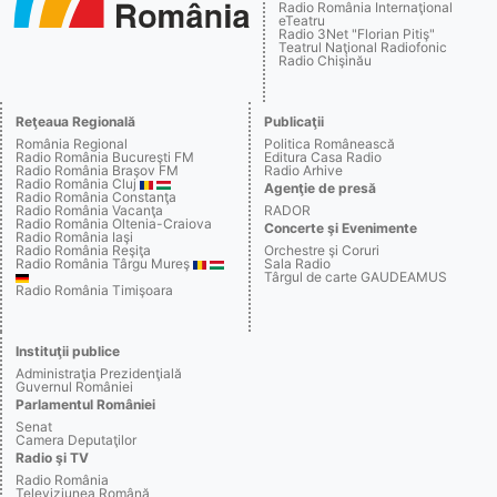
Radio România Internaţional
eTeatru
Radio 3Net "Florian Pitiş"
Teatrul Naţional Radiofonic
Radio Chişinău
Reţeaua Regională
Publicaţii
România Regional
Politica Românească
Radio România Bucureşti FM
Editura Casa Radio
Radio România Braşov FM
Radio Arhive
Radio România Cluj
Agenţie de presă
Radio România Constanţa
Radio România Vacanţa
RADOR
Radio România Oltenia-Craiova
Concerte şi Evenimente
Radio România Iaşi
Radio România Reşiţa
Orchestre şi Coruri
Radio România Târgu Mureş
Sala Radio
Târgul de carte GAUDEAMUS
Radio România Timişoara
Instituţii publice
Administraţia Prezidenţială
Guvernul României
Parlamentul României
Senat
Camera Deputaţilor
Radio şi TV
Radio România
Televiziunea Română