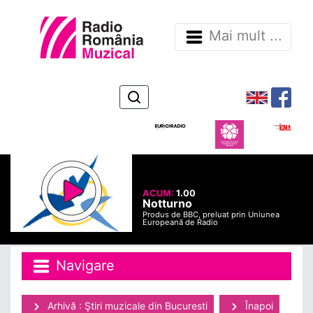
Mai mult ...
ACUM:
1.00
Notturno
Produs de BBC, preluat prin Uniunea
Europeană de Radio
Navigare
Arhivă : Ştiri muzicale din Bucuresti
Înapoi