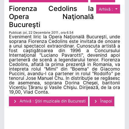
Fiorenza Cedolins la
Arhivă :
Opera Naţională
Bucureşti
Publicat: joi, 22 Decembrie 2011 , ora 6.54
Eveniment liric la Opera Naţională Bucureşti, unde
soprana Fiorenza Cedolins este invitata de onoare
a unui spectacol extraordinar. Cunoscuta artistă a
fost caştigătoarea din 1996 a Concursului
Internaţional "Luciano Pavarotti", devenind apoi
parteneră de scenă a legendarului tenor. Fiorenza
Cedolins, aflată la prima prezenţă in Romania, va
intepreta rolul "Mimi" din "Boema" de Giacomo
Puccini, avandu-l ca partener in rolul "Rodolfo" pe
tenorul Jose Manuel Chu. In distribuţie se regăsesc
de asemenea, soprana Dorina Cheşei, baritonii
Vicenţiu Ţăranu şi Vasile Chişiu. Dirijează, de la ora
19,00, Vlad Conta.
Arhivă : Ştiri muzicale din Bucuresti
Înapoi