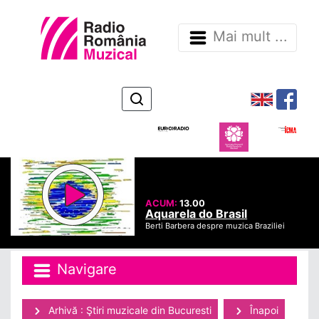
Mai mult ...
ACUM:
13.00
Aquarela do Brasil
Berti Barbera despre muzica Braziliei
Navigare
Arhivă : Ştiri muzicale din Bucuresti
Înapoi