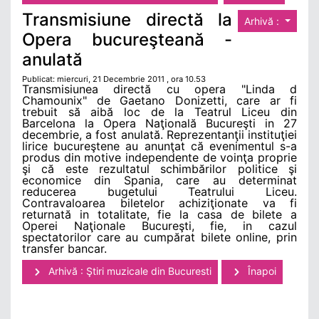
Transmisiune directă la
Arhivă :
Opera bucureşteană -
anulată
Publicat: miercuri, 21 Decembrie 2011 , ora 10.53
Transmisiunea directă cu opera "Linda d
Chamounix" de Gaetano Donizetti, care ar fi
trebuit să aibă loc de la Teatrul Liceu din
Barcelona la Opera Naţională Bucureşti in 27
decembrie, a fost anulată. Reprezentanţii instituţiei
lirice bucureştene au anunţat că evenimentul s-a
produs din motive independente de voinţa proprie
şi că este rezultatul schimbărilor politice şi
economice din Spania, care au determinat
reducerea bugetului Teatrului Liceu.
Contravaloarea biletelor achiziţionate va fi
returnată in totalitate, fie la casa de bilete a
Operei Naţionale Bucureşti, fie, in cazul
spectatorilor care au cumpărat bilete online, prin
transfer bancar.
Arhivă : Ştiri muzicale din Bucuresti
Înapoi