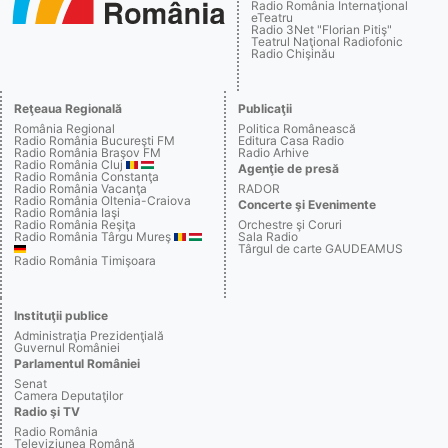
Radio România Internaţional
eTeatru
Radio 3Net "Florian Pitiş"
Teatrul Naţional Radiofonic
Radio Chişinău
Reţeaua Regională
Publicaţii
România Regional
Politica Românească
Radio România Bucureşti FM
Editura Casa Radio
Radio România Braşov FM
Radio Arhive
Radio România Cluj
Agenţie de presă
Radio România Constanţa
Radio România Vacanţa
RADOR
Radio România Oltenia-Craiova
Concerte şi Evenimente
Radio România Iaşi
Radio România Reşiţa
Orchestre şi Coruri
Radio România Târgu Mureş
Sala Radio
Târgul de carte GAUDEAMUS
Radio România Timişoara
Instituţii publice
Administraţia Prezidenţială
Guvernul României
Parlamentul României
Senat
Camera Deputaţilor
Radio şi TV
Radio România
Televiziunea Română