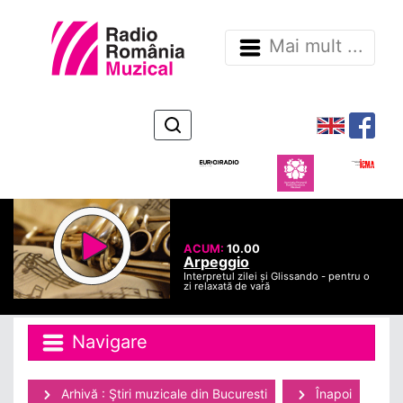
Mai mult ...
ACUM:
10.00
Arpeggio
Interpretul zilei și Glissando - pentru o
zi relaxată de vară
Navigare
Arhivă : Ştiri muzicale din Bucuresti
Înapoi