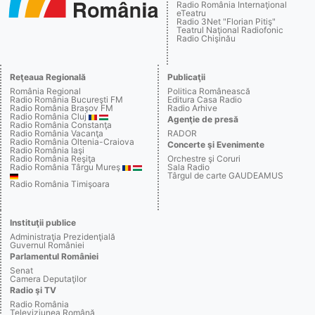
Radio România Internaţional
eTeatru
Radio 3Net "Florian Pitiş"
Teatrul Naţional Radiofonic
Radio Chişinău
Reţeaua Regională
Publicaţii
România Regional
Politica Românească
Radio România Bucureşti FM
Editura Casa Radio
Radio România Braşov FM
Radio Arhive
Radio România Cluj
Agenţie de presă
Radio România Constanţa
Radio România Vacanţa
RADOR
Radio România Oltenia-Craiova
Concerte şi Evenimente
Radio România Iaşi
Radio România Reşiţa
Orchestre şi Coruri
Radio România Târgu Mureş
Sala Radio
Târgul de carte GAUDEAMUS
Radio România Timişoara
Instituţii publice
Administraţia Prezidenţială
Guvernul României
Parlamentul României
Senat
Camera Deputaţilor
Radio şi TV
Radio România
Televiziunea Română