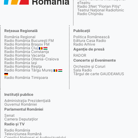
eTeatru
Radio 3Net "Florian Pitiş"
Teatrul Naţional Radiofonic
Radio Chişinău
Reţeaua Regională
Publicaţii
România Regional
Politica Românească
Radio România Bucureşti FM
Editura Casa Radio
Radio România Braşov FM
Radio Arhive
Radio România Cluj
Agenţie de presă
Radio România Constanţa
Radio România Vacanţa
RADOR
Radio România Oltenia-Craiova
Concerte şi Evenimente
Radio România Iaşi
Radio România Reşiţa
Orchestre şi Coruri
Radio România Târgu Mureş
Sala Radio
Târgul de carte GAUDEAMUS
Radio România Timişoara
Instituţii publice
Administraţia Prezidenţială
Guvernul României
Parlamentul României
Senat
Camera Deputaţilor
Radio şi TV
Radio România
Televiziunea Română
Consiliul Naţional al Audiovizualului