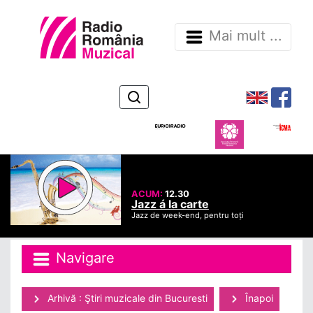
Mai mult ...
ACUM:
12.30
Jazz á la carte
Jazz de week-end, pentru toți
Navigare
Arhivă : Ştiri muzicale din Bucuresti
Înapoi