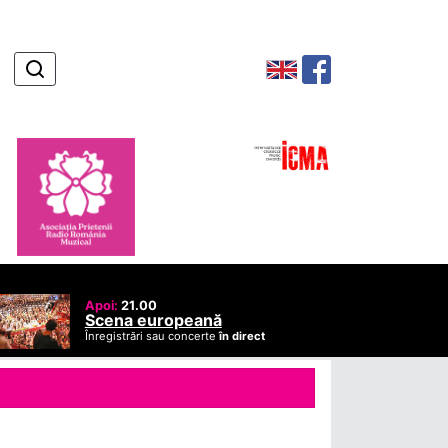
Apoi:
21.00
Scena europeană
Înregistrări sau concerte
în direct