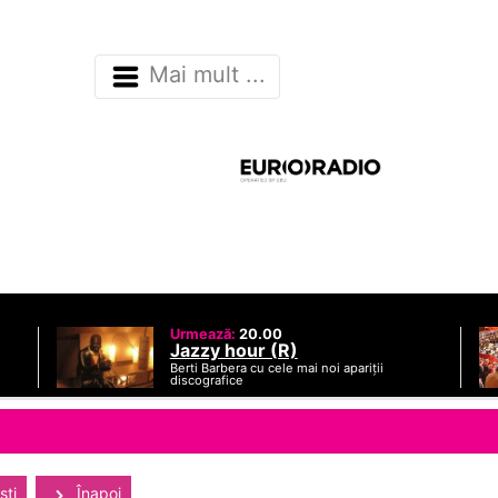
Mai mult ...
Urmează:
20.00
Jazzy hour (R)
Berti Barbera cu cele mai noi apariții
discografice
sti
Înapoi