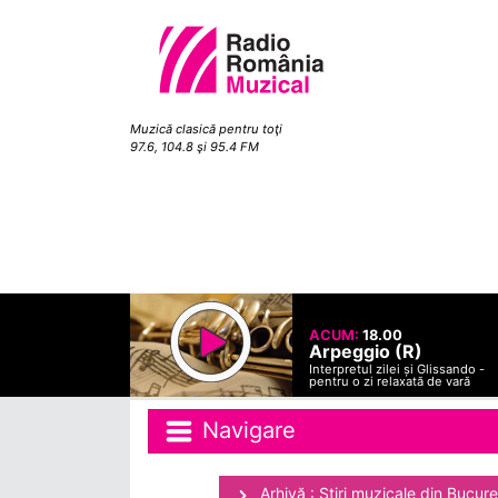
Muzică clasică pentru toţi
97.6, 104.8 şi 95.4 FM
ACUM:
18.00
Arpeggio (R)
Interpretul zilei și Glissando -
pentru o zi relaxată de vară
Navigare
Arhivă : Ştiri muzicale din Bucure