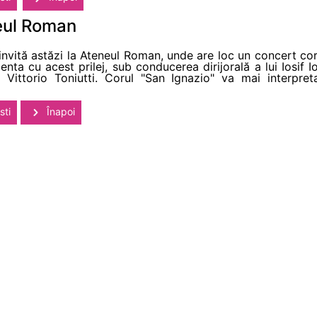
neul Roman
nvită astăzi la Ateneul Roman, unde are loc un concert cor
enta cu acest prilej, sub conducerea dirijorală a lui Iosif I
ittorio Toniutti. Corul "San Ignazio" va mai interpreta
sti
Înapoi