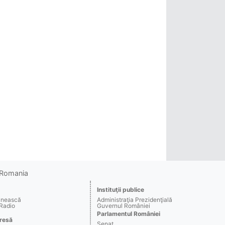
o Romania
Instituţii publice
ânească
Administraţia Prezidenţială
 Radio
Guvernul României
Parlamentul României
resă
Senat