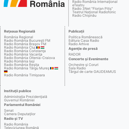
Radio România Internaţional
eTeatru
Radio 3Net "Florian Pitiş"
Teatrul Naţional Radiofonic
Radio Chişinău
Reţeaua Regională
Publicaţii
România Regional
Politica Românească
Radio România Bucureşti FM
Editura Casa Radio
Radio România Braşov FM
Radio Arhive
Radio România Cluj
Agenţie de presă
Radio România Constanţa
Radio România Vacanţa
RADOR
Radio România Oltenia-Craiova
Concerte şi Evenimente
Radio România Iaşi
Radio România Reşiţa
Orchestre şi Coruri
Radio România Târgu Mureş
Sala Radio
Târgul de carte GAUDEAMUS
Radio România Timişoara
Instituţii publice
Administraţia Prezidenţială
Guvernul României
Parlamentul României
Senat
Camera Deputaţilor
Radio şi TV
Radio România
Televiziunea Română