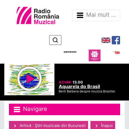
Mai mult ...
ACUM:
13.00
Aquarela do Brasil
Berti Barbera despre muzica Braziliei
Navigare
Arhivă : Ştiri muzicale din Bucuresti
Înapoi