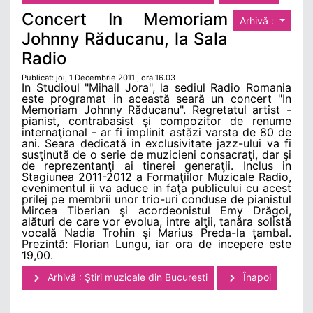
Concert In Memoriam
Arhivă :
Johnny Răducanu, la Sala
Radio
Publicat: joi, 1 Decembrie 2011 , ora 16.03
In Studioul "Mihail Jora", la sediul Radio Romania
este programat in această seară un concert "In
Memoriam Johnny Răducanu". Regretatul artist -
pianist, contrabasist şi compozitor de renume
internaţional - ar fi implinit astăzi varsta de 80 de
ani. Seara dedicată in exclusivitate jazz-ului va fi
susţinută de o serie de muzicieni consacraţi, dar şi
de reprezentanţi ai tinerei generaţii. Inclus in
Stagiunea 2011-2012 a Formaţiilor Muzicale Radio,
evenimentul ii va aduce in faţa publicului cu acest
prilej pe membrii unor trio-uri conduse de pianistul
Mircea Tiberian şi acordeonistul Emy Drăgoi,
alături de care vor evolua, intre alţii, tanăra solistă
vocală Nadia Trohin şi Marius Preda-la ţambal.
Prezintă: Florian Lungu, iar ora de incepere este
19,00.
Arhivă : Ştiri muzicale din Bucuresti
Înapoi