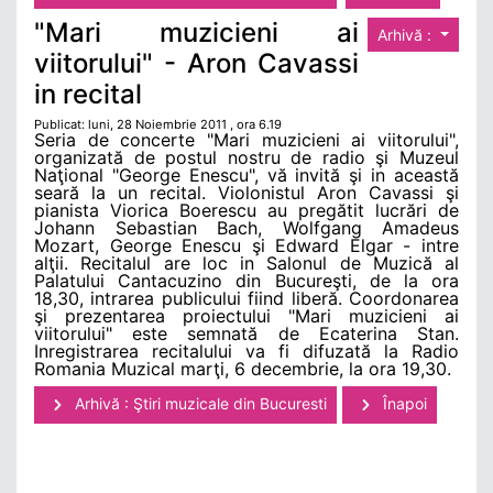
"Mari muzicieni ai
Arhivă :
viitorului" - Aron Cavassi
in recital
Publicat: luni, 28 Noiembrie 2011 , ora 6.19
Seria de concerte "Mari muzicieni ai viitorului",
organizată de postul nostru de radio şi Muzeul
Naţional "George Enescu", vă invită şi in această
seară la un recital. Violonistul Aron Cavassi şi
pianista Viorica Boerescu au pregătit lucrări de
Johann Sebastian Bach, Wolfgang Amadeus
Mozart, George Enescu şi Edward Elgar - intre
alţii. Recitalul are loc in Salonul de Muzică al
Palatului Cantacuzino din Bucureşti, de la ora
18,30, intrarea publicului fiind liberă. Coordonarea
şi prezentarea proiectului "Mari muzicieni ai
viitorului" este semnată de Ecaterina Stan.
Inregistrarea recitalului va fi difuzată la Radio
Romania Muzical marţi, 6 decembrie, la ora 19,30.
Arhivă : Ştiri muzicale din Bucuresti
Înapoi