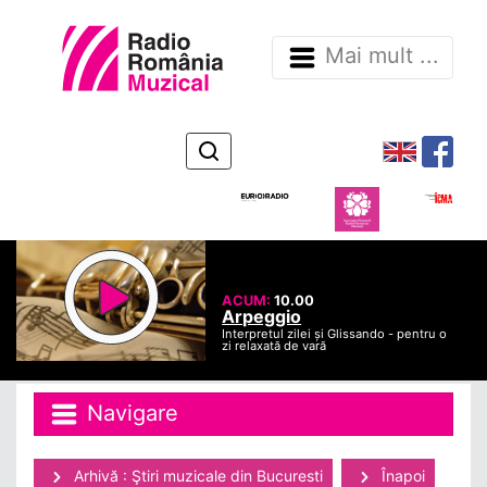
Mai mult ...
ACUM:
10.00
Arpeggio
Interpretul zilei și Glissando - pentru o
zi relaxată de vară
Navigare
Arhivă : Ştiri muzicale din Bucuresti
Înapoi