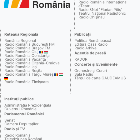
Radio România Internaţional
eTeatru
Radio 3Net "Florian Pitiş"
Teatrul Naţional Radiofonic
Radio Chişinău
Reţeaua Regională
Publicaţii
România Regional
Politica Românească
Radio România Bucureşti FM
Editura Casa Radio
Radio România Braşov FM
Radio Arhive
Radio România Cluj
Agenţie de presă
Radio România Constanţa
Radio România Vacanţa
RADOR
Radio România Oltenia-Craiova
Concerte şi Evenimente
Radio România Iaşi
Radio România Reşiţa
Orchestre şi Coruri
Radio România Târgu Mureş
Sala Radio
Târgul de carte GAUDEAMUS
Radio România Timişoara
Instituţii publice
Administraţia Prezidenţială
Guvernul României
Parlamentul României
Senat
Camera Deputaţilor
Radio şi TV
Radio România
Televiziunea Română