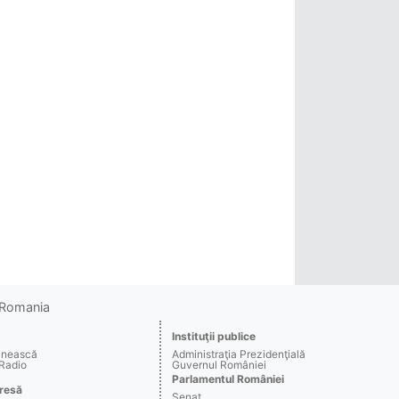
o Romania
Instituţii publice
ânească
Administraţia Prezidenţială
 Radio
Guvernul României
Parlamentul României
resă
Senat