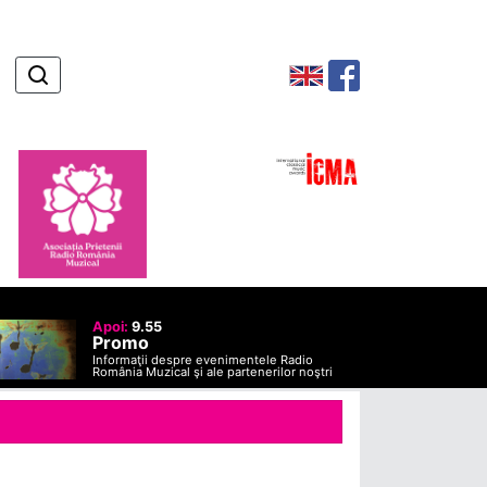
Apoi:
9.55
Promo
Informaţii despre evenimentele Radio
România Muzical şi ale partenerilor noştri