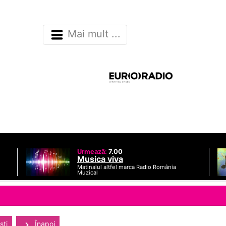
Mai mult ...
Urmează:
7.00
Musica viva
Matinalul altfel marca Radio România
Muzical
sti
Înapoi