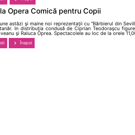
" la Opera Comică pentru Copii
 astăzi şi maine noi reprezentaţii cu "Bărbierul din Sevil
 tanăr. In distribuţia condusă de Ciprian Teodoraşcu figu
veanu şi Raluca Oprea. Spectacolele au loc de la orele 11,00 
sti
Înapoi