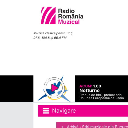
Muzică clasică pentru toţi
97.6, 104.8 şi 95.4 FM
ACUM:
1.00
Notturno
Produs de BBC, preluat prin
Uniunea Europeană de Radio
Navigare
Arhivă : Ştiri muzicale din Bucure