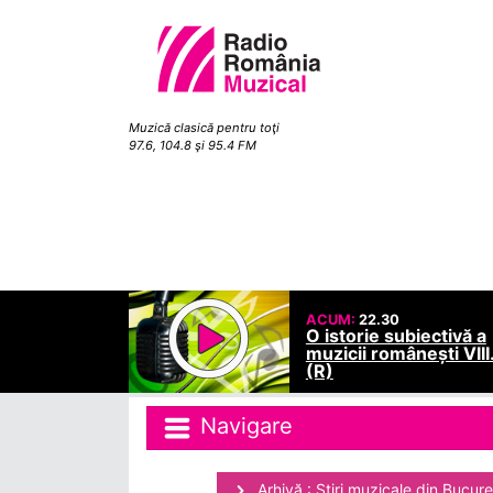
Muzică clasică pentru toţi
97.6, 104.8 şi 95.4 FM
ACUM:
22.30
O istorie subiectivă a
muzicii românești VIII
(R)
Navigare
Arhivă : Ştiri muzicale din Bucure