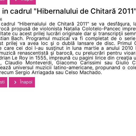
 in cadrul "Hibernalului de Chitară 2011
06
 cadrul "Hibernalului de Chitară 2011" se va desfăşura, la
rocă propusă de violonista Natalia Colotelo-Pancec impreu
tate cu acest prilej lucrări originale dar şi transcripţii s
stian Bach. Programul muzical va fi completat de o serie 
t prilej va avea loc şi o dublă lansare de disc. Primul
 pe care cei doi l-au susţinut in luna martie a anului 201
uzică renascentistă şi barocă, cu prelucrări pentru vioar
Adrian Le Roy in 1555, impreună cu pagini lirice din creaţ
si, Claudio Monteverdi, Giacomo Carissimi sau Giulio C
ază universul muzicii latino-americane, propunand o colecţ
 precum Sergio Arriagada sau Celso Machado.
sti
Înapoi