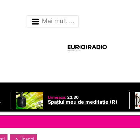
Mai mult ...
Urmează:
23.30
.
Spațiul meu de meditație (R)
sti
Înapoi