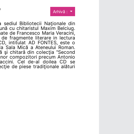
"
Arhivă :
 sediul Bibliotecii Naţionale din
nă cu chitaristul Maxim Belciug.
emnate de Francesco Maria Veracini,
de fragmente literare in lectura
 CD, intitulat AD FONTES, este o
0 la Sala Mică a Ateneului Roman.
ă şi chitară din colecţia "Second
ia unor compozitori precum Antonio
accini. Cel de-al doilea CD se
ie de piese tradiţionale alături