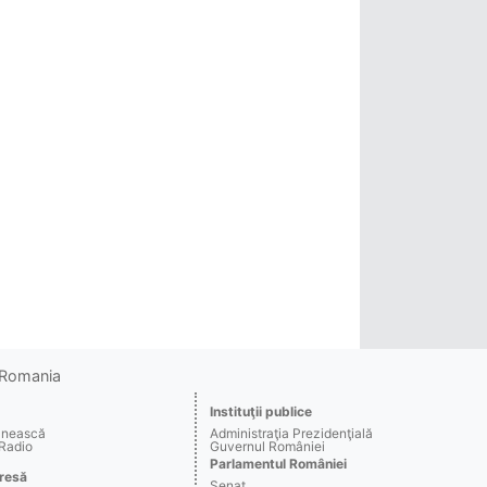
o Romania
Instituţii publice
ânească
Administraţia Prezidenţială
 Radio
Guvernul României
Parlamentul României
resă
Senat