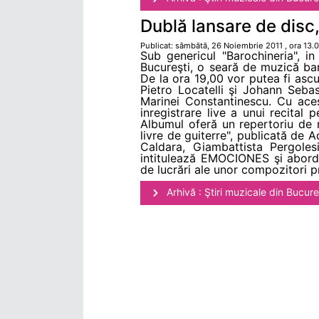
Dublă lansare de disc,
Publicat: sâmbătă, 26 Noiembrie 2011 , ora 13.
Sub genericul "Barochineria", in
Bucureşti, o seară de muzică ba
De la ora 19,00 vor putea fi ascul
Pietro Locatelli şi Johann Seba
Marinei Constantinescu. Cu aces
inregistrare live a unui recital
Albumul oferă un repertoriu de m
livre de guiterre", publicată de 
Caldara, Giambattista Pergole
intitulează EMOCIONES şi aborde
de lucrări ale unor compozitori
Arhivă : Ştiri muzicale din Bucure