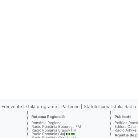
Frecvenţe
Grilă programe
Parteneri
Statutul jurnalistului Radi
Reţeaua Regională
Publicaţii
România Regional
Politica Rom
Radio România Bucureşti FM
Editura Casa
Radio România Braşov FM
Radio Arhive
Radio România Cluj
Agenţie de p
Radio România Constanţa