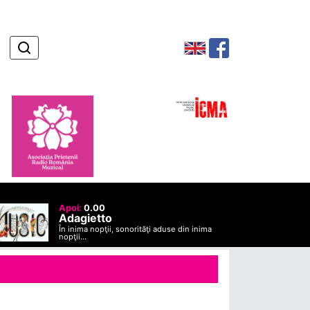
Apoi:
0.00
Adagietto
În inima nopţii, sonorităţi aduse din inima
nopţii...