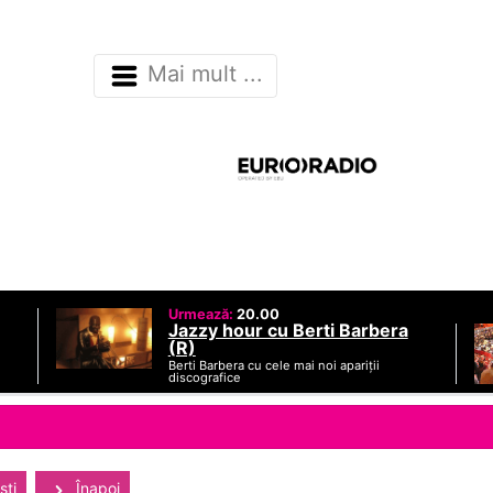
Mai mult ...
Urmează:
20.00
Jazzy hour cu Berti Barbera
(R)
Berti Barbera cu cele mai noi apariții
discografice
sti
Înapoi