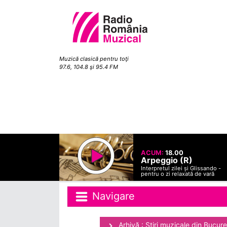
Muzică clasică pentru toţi
97.6, 104.8 şi 95.4 FM
ACUM:
18.00
Arpeggio (R)
Interpretul zilei și Glissando -
pentru o zi relaxată de vară
Navigare
Arhivă : Ştiri muzicale din Bucure