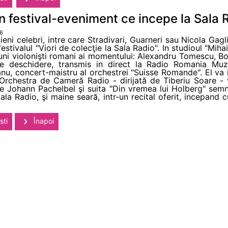
-un festival-eveniment ce incepe la Sala 
56
alieni celebri, intre care Stradivari, Guarneri sau Nicola Ga
stivalul "Viori de colecţie la Sala Radio". In studioul "Mihai
i buni violonişti romani ai momentului: Alexandru Tomescu, 
e deschidere, transmis in direct la Radio Romania Muzi
u, concert-maistru al orchestrei "Suisse Romande". El va 
chestra de Cameră Radio - dirijată de Tiberiu Soare - 
e Johann Pachelbel şi suita "Din vremea lui Holberg" se
 Sala Radio, şi maine seară, intr-un recital oferit, incepand
sti
Înapoi