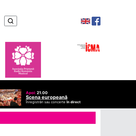
Apoi:
21.00
Scena europeană
Înregistrări sau concerte
în direct