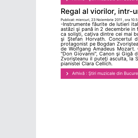
Regal al viorilor, intr
Publicat: miercuri, 23 Noiembrie 2011 , ora 10.
-Instrumente făurite de lutieri it
astăzi şi pană in 2 decembrie in fe
ca solişti, caţiva dintre cei ma
şi Ştefan Horvath. Concertul d
protagonist pe Bogdan Zvoriştean
de Wolfgang Amadeus Mozart. Or
"Don Giovanni", Canon şi Gigă d
Zvorişteanu il puteţi asculta, la
pianistei Clara Cellich.
Arhivă : Ştiri muzicale din Bucure