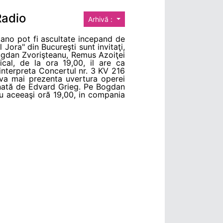
Radio
Arhivă :
gliano pot fi ascultate incepand de
l Jora" din Bucureşti sunt invitaţi,
Bogdan Zvorişteanu, Remus Azoiţei
cal, de la ora 19,00, il are ca
interpreta Concertul nr. 3 KV 216
va mai prezenta uvertura operei
mnată de Edvard Grieg. Pe Bogdan
 cu aceeaşi oră 19,00, in compania