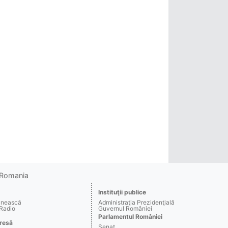
o Romania
Instituţii publice
ânească
Administraţia Prezidenţială
 Radio
Guvernul României
Parlamentul României
resă
Senat