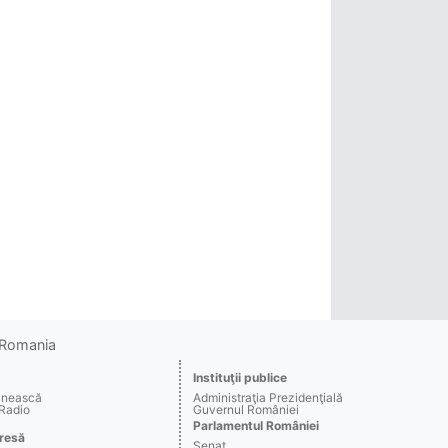
o Romania
Instituţii publice
ânească
Administraţia Prezidenţială
 Radio
Guvernul României
Parlamentul României
resă
Senat