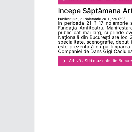
Incepe Săptămana Art
Publicat: luni, 21 Noiembrie 2011 , ora 17.08
In perioada 21 ? 17 noiembrie 
Fundaţia Amfiteatru. Manifestar
public cat mai larg, cuprinde even
Naţională din Bucureşti are loc Ga
specialitate, scenografie, debut 
este prezentată cu participarea 
Companiei de Dans Gigi Căciule
Arhivă : Ştiri muzicale din Bucure