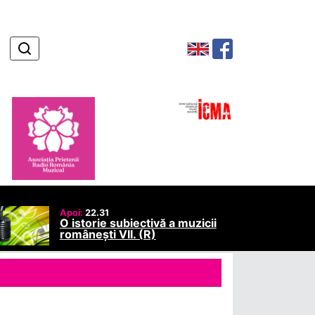
Apoi:
22.31
O istorie subiectivă a muzicii
românești VII. (R)