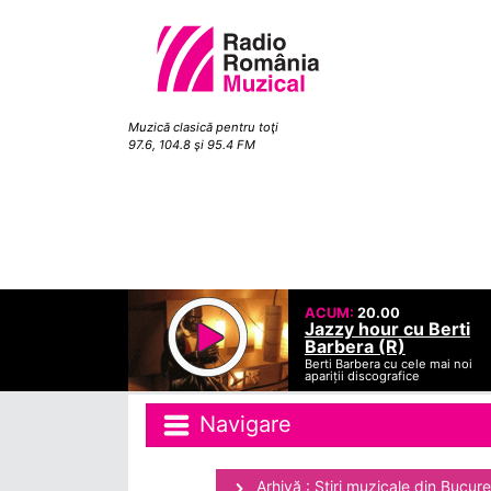
Muzică clasică pentru toţi
97.6, 104.8 şi 95.4 FM
ACUM:
20.00
Jazzy hour cu Berti
Barbera (R)
Berti Barbera cu cele mai noi
apariții discografice
Navigare
Arhivă : Ştiri muzicale din Bucure