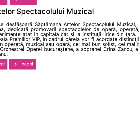
elor Spectacolului Muzical
se desfăşoară Săptămana Artelor Spectacolului Muzical, 
ea, dedicată promovării spectacolelor de operă, operetă,
imente atat in capitală cat şi la instituţii lirice din ţară
la Premiilor VIP, in cadrul căreia vor fi acordate distincţi
in operetă, muzical sau operă, cel mai bun solist, cel mai
Orchestrei Operei bucureştene, a sopranei Crina Zancu, a 
anu.
sti
Înapoi