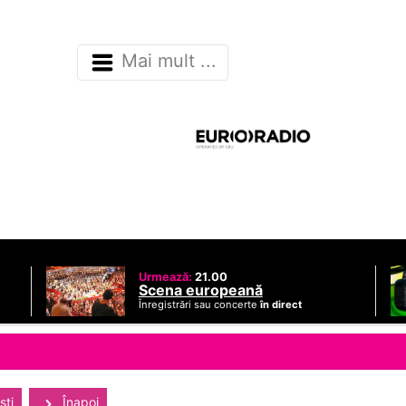
Mai mult ...
Urmează:
21.00
Scena europeană
Înregistrări sau concerte
în direct
sti
Înapoi