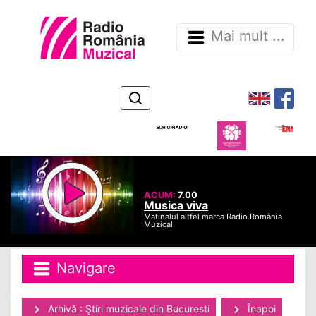
Mai mult ...
ACUM:
7.00
Musica viva
Matinalul altfel marca Radio România
Muzical
Navigare
Arhivă : Ştiri muzicale din Bucuresti
Înapoi