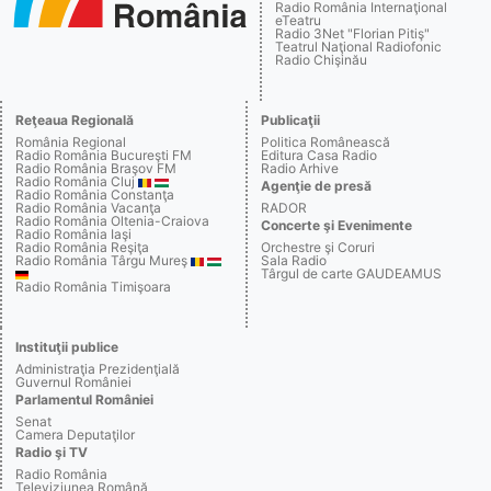
Radio România Internaţional
eTeatru
Radio 3Net "Florian Pitiş"
Teatrul Naţional Radiofonic
Radio Chişinău
Reţeaua Regională
Publicaţii
România Regional
Politica Românească
Radio România Bucureşti FM
Editura Casa Radio
Radio România Braşov FM
Radio Arhive
Radio România Cluj
Agenţie de presă
Radio România Constanţa
Radio România Vacanţa
RADOR
Radio România Oltenia-Craiova
Concerte şi Evenimente
Radio România Iaşi
Radio România Reşiţa
Orchestre şi Coruri
Radio România Târgu Mureş
Sala Radio
Târgul de carte GAUDEAMUS
Radio România Timişoara
Instituţii publice
Administraţia Prezidenţială
Guvernul României
Parlamentul României
Senat
Camera Deputaţilor
Radio şi TV
Radio România
Televiziunea Română