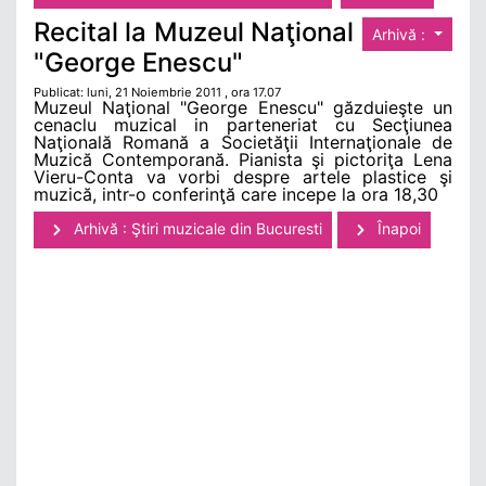
Recital la Muzeul Naţional
Arhivă :
"George Enescu"
Publicat: luni, 21 Noiembrie 2011 , ora 17.07
Muzeul Naţional "George Enescu" găzduieşte un
cenaclu muzical in parteneriat cu Secţiunea
Naţională Romană a Societăţii Internaţionale de
Muzică Contemporană. Pianista şi pictoriţa Lena
Vieru-Conta va vorbi despre artele plastice şi
muzică, intr-o conferinţă care incepe la ora 18,30
Arhivă : Ştiri muzicale din Bucuresti
Înapoi