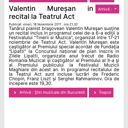
Valentin Mureșan in
Arhivă :
recital la Teatrul Act
Publicat: vineri, 18 Noiembrie 2011 , ora 21.32
Tanărul pianist braşovean Valentin Mureşan susţine
un recital inclus in programul celei de-a 6-a ediţii a
Festivalului "Tinerii si Muzica", organizat intre 17-21
noiembrie de Teatrul Act. Valentin Mureşan este
caştigător al Premiului special acordat de Fundaţia
"Lipatti" la Concursul naţional de pian inscris in
Zilele Lipatti, organizate anul trecut de Radio
Romania Muzical şi caştigător al Premiului al II-a şi
al Premiului publicului la Festivalul Muzicii
Maghiare din acest an. In programul recitalului de
la Teatrul Act sunt incluse lucrări de Frederic
Chopin, Franz Liszt şi Serghei Rahmaninov. Ora de
incepere este 19,30.
Arhivă : Ştiri muzicale din Bucuresti
Înapoi