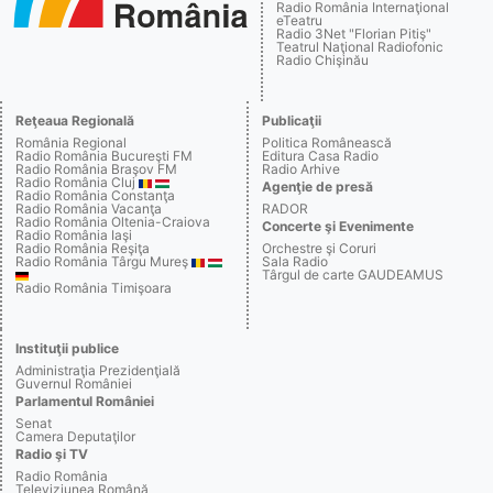
Radio România Internaţional
eTeatru
Radio 3Net "Florian Pitiş"
Teatrul Naţional Radiofonic
Radio Chişinău
Reţeaua Regională
Publicaţii
România Regional
Politica Românească
Radio România Bucureşti FM
Editura Casa Radio
Radio România Braşov FM
Radio Arhive
Radio România Cluj
Agenţie de presă
Radio România Constanţa
Radio România Vacanţa
RADOR
Radio România Oltenia-Craiova
Concerte şi Evenimente
Radio România Iaşi
Radio România Reşiţa
Orchestre şi Coruri
Radio România Târgu Mureş
Sala Radio
Târgul de carte GAUDEAMUS
Radio România Timişoara
Instituţii publice
Administraţia Prezidenţială
Guvernul României
Parlamentul României
Senat
Camera Deputaţilor
Radio şi TV
Radio România
Televiziunea Română