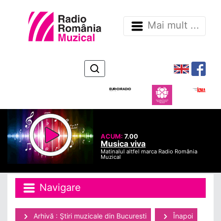
Mai mult ...
ACUM:
7.00
Musica viva
Matinalul altfel marca Radio România
Muzical
Navigare
Arhivă : Ştiri muzicale din Bucuresti
Înapoi